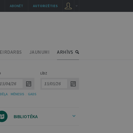
ABONĒT
AUTORIZĒTIES
EIRDARBS
JAUNUMI
ARHĪVS
O
LĪDZ
DĒĻA
/
MĒNESIS
/
GADS
BIBLIOTĒKA