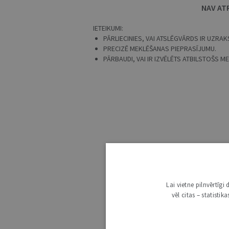
NAV AT
IETEIKUMI:
PĀRLIECINIES, VAI ATSLĒGVĀRDS IR UZRAKS
PRECIZĒ MEKLĒŠANAS PIEPRASĪJUMU.
PĀRBAUDI, VAI IR IZVĒLĒTS ATBILSTOŠS 
Lai vietne pilnvērtīg
vēl citas – statisti