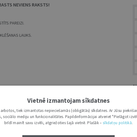
RASTS NEVIENS RAKSTS!
TĪTS PAREIZI.
MEKLĒŠANAS LAUKS.
A
Vietnē izmantojam sīkdatnes
i darbotos, tiek izmantotas nepieciešamās (obligātās) sīkdatnes. Ar Jūsu piekriša
kas, sociālo mediju un funkcionalitātes. Papildinformācijai atveriet "Pielāgot izvēl
G
brīdī mainīt savu izvēli, atgriežoties šajā vietnē. Plašāk –
sīkdatņu politikā
.