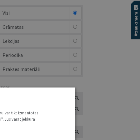
Visi
Grāmatas
Lekcijas
Periodika
Prakses materiāli
UTORS
nu var tikt izmantotas
i". Jūs varat jebkurā
ADS