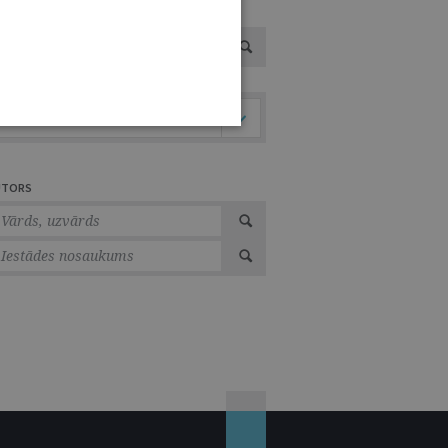
VOTS
Tiesību nozare
UTORS