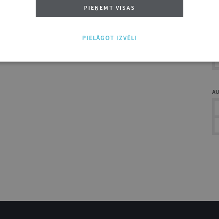
A
PIEŅEMT VISAS
PIELĀGOT IZVĒLI
A