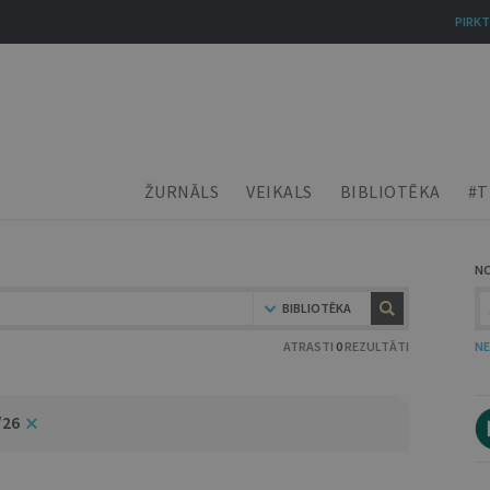
PIRKT
ŽURNĀLS
VEIKALS
BIBLIOTĒKA
#T
N
BIBLIOTĒKA
ATRASTI
0
REZULTĀTI
NE
/26