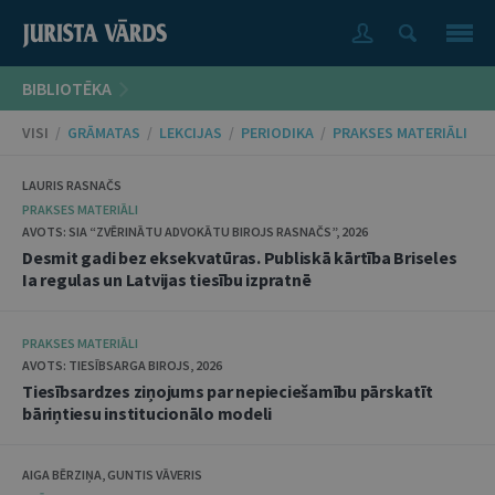
BIBLIOTĒKA
VISI
/
GRĀMATAS
/
LEKCIJAS
/
PERIODIKA
/
PRAKSES MATERIĀLI
LAURIS RASNAČS
PRAKSES MATERIĀLI
AVOTS: SIA “ZVĒRINĀTU ADVOKĀTU BIROJS RASNAČS”, 2026
Desmit gadi bez eksekvatūras. Publiskā kārtība Briseles
Ia regulas un Latvijas tiesību izpratnē
PRAKSES MATERIĀLI
AVOTS: TIESĪBSARGA BIROJS, 2026
Tiesībsardzes ziņojums par nepieciešamību pārskatīt
bāriņtiesu institucionālo modeli
AIGA BĒRZIŅA, GUNTIS VĀVERIS