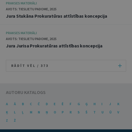
PRAKSES MATERIĀLI
AVOTS: TIESLIETU PADOME, 2025
Jura Stukāna Prokuratūras attīstības koncepcija
PRAKSES MATERIĀLI
AVOTS: TIESLIETU PADOME, 2025
Jura Jurisa Prokuratūras attīstības koncepcija
RĀDĪT VĒL /
373
AUTORU KATALOGS
A
Ā
B
C
Č
D
E
Ē
F
G
Ģ
H
I
J
K
Ķ
L
Ļ
M
N
Ņ
O
P
R
S
Š
T
U
Ū
V
Z
Ž