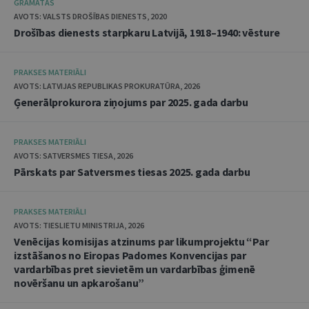
GRĀMATAS
AVOTS: VALSTS DROŠĪBAS DIENESTS, 2020
Drošības dienests starpkaru Latvijā, 1918–1940: vēsture
PRAKSES MATERIĀLI
AVOTS: LATVIJAS REPUBLIKAS PROKURATŪRA, 2026
Ģenerālprokurora ziņojums par 2025. gada darbu
PRAKSES MATERIĀLI
AVOTS: SATVERSMES TIESA, 2026
Pārskats par Satversmes tiesas 2025. gada darbu
PRAKSES MATERIĀLI
AVOTS: TIESLIETU MINISTRIJA, 2026
Venēcijas komisijas atzinums par likumprojektu “Par
izstāšanos no Eiropas Padomes Konvencijas par
vardarbības pret sievietēm un vardarbības ģimenē
novēršanu un apkarošanu”