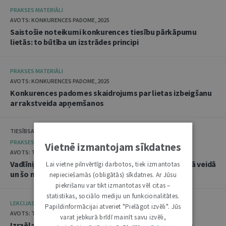
PRAKSES MATERIĀLI
AVOTS: KONKURENCES PADOME, 2025
Saistošie noteikumi konkurences tiesību pārkāpumu
lietās: to būtība un izstrādes principi
PRAKSES MATERIĀLI
AVOTS: KONKURENCES PADOME, 2025
Konkurences padomes skaidrojums par lietas izbeigšanu
ar rakstveida apņemšanos
TIESĪBSARGA BIROJS, DATU VALSTS INSPEKCIJA
PRAKSES MATERIĀLI
Vietnē izmantojam sīkdatnes
AVOTS: TIESĪBSARGA BIROJS, 2025
Vadlīnijas "Amatpersonu datu apstrāde audiovizuālā veidā
Lai vietne pilnvērtīgi darbotos, tiek izmantotas
un šo materiālu publicēšana"
nepieciešamās (obligātās) sīkdatnes. Ar Jūsu
piekrišanu var tikt izmantotas vēl citas –
statistikas, sociālo mediju un funkcionalitātes.
LEKCIJAS
Papildinformācijai atveriet "Pielāgot izvēli". Jūs
AVOTS: TIESLIETU AKADĒMIJA, 2025
varat jebkurā brīdī mainīt savu izvēli,
Izraēlas pieredze seksuālo noziegumu izmeklēšanā