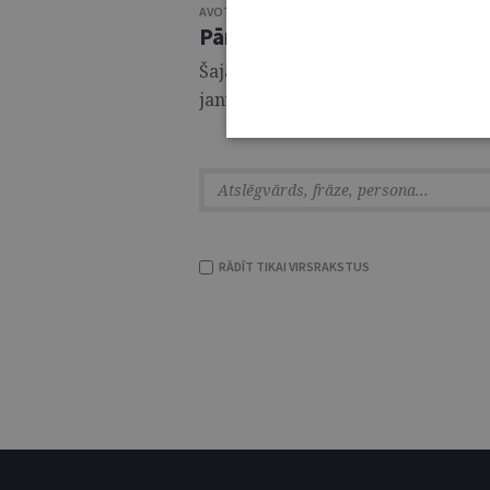
AVOTS:
SATVERSMES TIESA
,
2026
Pārskats par Satversmes tie
Šajā pārskatā atspoguļots Satversm
janvāra līdz 2025. gada 31. decembr
RĀDĪT TIKAI VIRSRAKSTUS