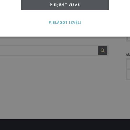
A
PIEŅEMT VISAS
sas 2025. gada darbu
es tiesas veikums no 2025. gada 1.
PIELĀGOT IZVĒLI
im. ...
A