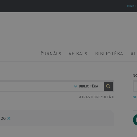
PIRKT
ŽURNĀLS
VEIKALS
BIBLIOTĒKA
#T
N
BIBLIOTĒKA
ATRASTI
3
REZULTĀTI
NE
/26