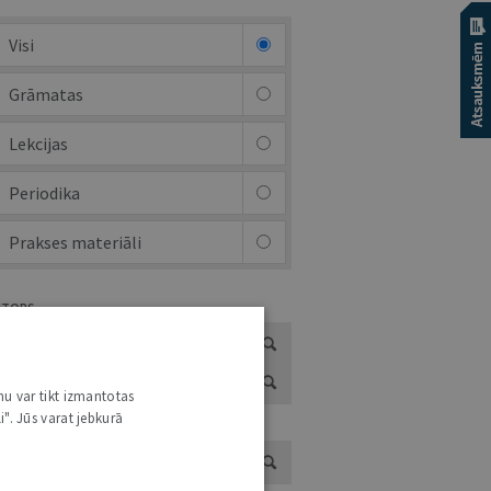
Visi
Grāmatas
Lekcijas
Periodika
Prakses materiāli
UTORS
nu var tikt izmantotas
i". Jūs varat jebkurā
ADS