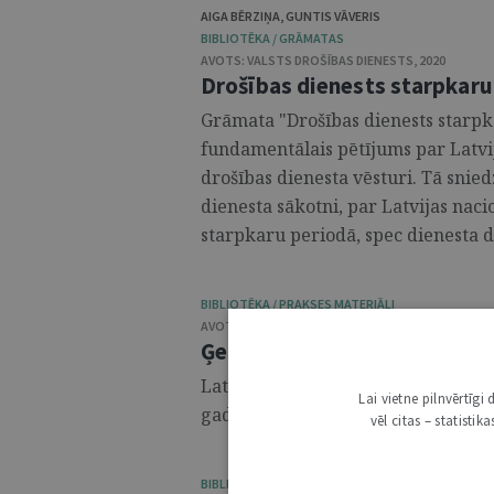
AIGA BĒRZIŅA
,
GUNTIS VĀVERIS
BIBLIOTĒKA / GRĀMATAS
AVOTS:
VALSTS DROŠĪBAS DIENESTS
,
2020
Drošības dienests starpkaru
Grāmata "Drošības dienests starpka
fundamentālais pētījums par Latvij
drošības dienesta vēsturi. Tā snied
dienesta sākotni, par Latvijas nac
starpkaru periodā, spec dienesta 
BIBLIOTĒKA / PRAKSES MATERIĀLI
AVOTS:
LATVIJAS REPUBLIKAS PROKURATŪRA
,
202
Ģenerālprokurora ziņojums 
Latvijas Republikas ģenerālproku
Lai vietne pilnvērtīg
gadā paveikto un 2026. gada darbīb
vēl citas – statisti
BIBLIOTĒKA / PRAKSES MATERIĀLI