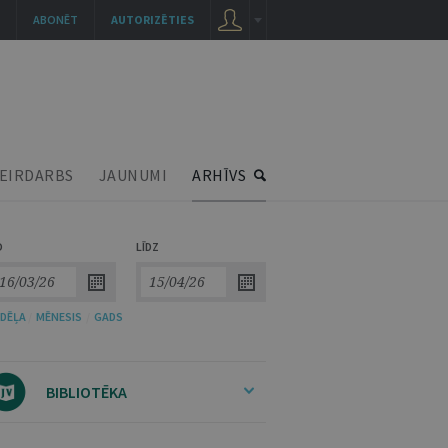
ABONĒT
AUTORIZĒTIES
EIRDARBS
JAUNUMI
ARHĪVS
O
LĪDZ
DĒĻA
/
MĒNESIS
/
GADS
BIBLIOTĒKA