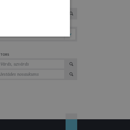
VOTS
Tiesību nozare
UTORS