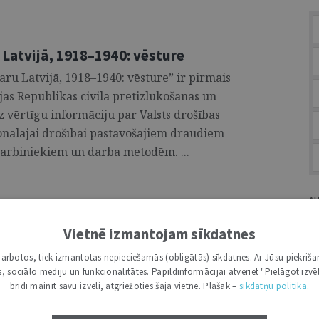
 Latvijā, 1918–1940: vēsture
ru Latvijā, 1918–1940: vēsture” ir pirmais
as Republikas civilā pretizlūkošanas un
z vērtīgu informāciju par Valsts drošības
ionālajai drošībai pastāvošajiem draudiem
darbiniekiem un darba metodēm. ...
A
6
par 2025. gada darbu
Vietnē izmantojam sīkdatnes
rora Armīna Meistera ziņojums par 2025.
i darbotos, tiek izmantotas nepieciešamās (obligātās) sīkdatnes. Ar Jūsu piekriša
as prioritātēm. ...
kas, sociālo mediju un funkcionalitātes. Papildinformācijai atveriet "Pielāgot izvēl
G
brīdī mainīt savu izvēli, atgriežoties šajā vietnē. Plašāk –
sīkdatņu politikā
.