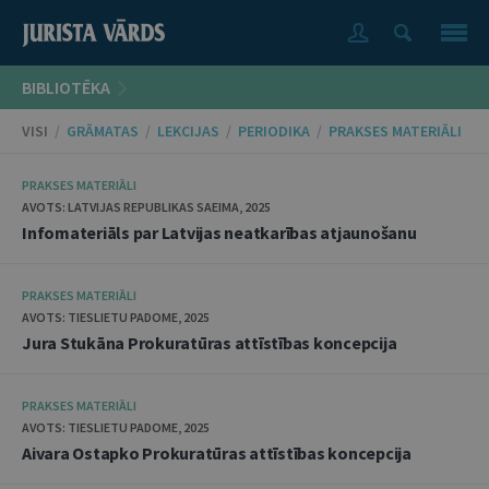
BIBLIOTĒKA
VISI
/
GRĀMATAS
/
LEKCIJAS
/
PERIODIKA
/
PRAKSES MATERIĀLI
PRAKSES MATERIĀLI
AVOTS: LATVIJAS REPUBLIKAS SAEIMA, 2025
Infomateriāls par Latvijas neatkarības atjaunošanu
PRAKSES MATERIĀLI
AVOTS: TIESLIETU PADOME, 2025
Jura Stukāna Prokuratūras attīstības koncepcija
PRAKSES MATERIĀLI
AVOTS: TIESLIETU PADOME, 2025
Aivara Ostapko Prokuratūras attīstības koncepcija