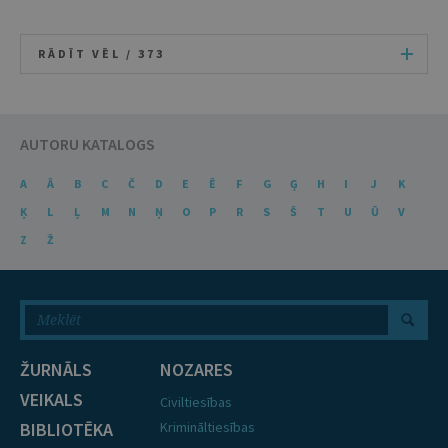
RĀDĪT VĒL /
373
AUTORU KATALOGS
A
Ā
B
C
Č
D
E
Ē
F
G
Ģ
H
I
J
K
Ķ
L
Ļ
M
N
Ņ
O
P
R
S
Š
T
U
Ū
V
Z
Ž
ŽURNĀLS
NOZARES
VEIKALS
Civiltiesības
BIBLIOTĒKA
Krimināltiesības