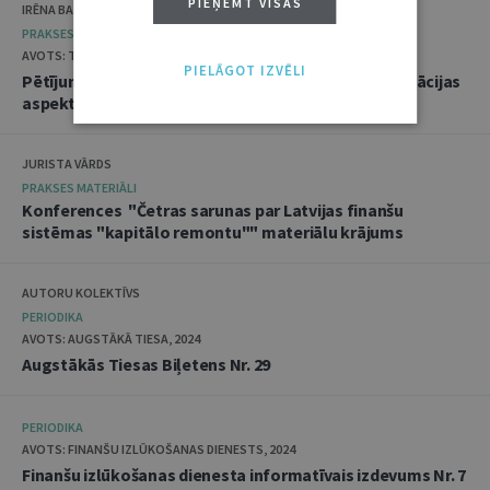
PIEŅEMT VISAS
IRĒNA BARKĀNE
PRAKSES MATERIĀLI
AVOTS: TIESĪBSARGA BIROJS, 2024
PIELĀGOT IZVĒLI
Pētījums "Mākslīgā intelekta sistēmas un diskriminācijas
aspekti"
JURISTA VĀRDS
PRAKSES MATERIĀLI
Konferences "Četras sarunas par Latvijas finanšu
sistēmas "kapitālo remontu"" materiālu krājums
AUTORU KOLEKTĪVS
PERIODIKA
AVOTS: AUGSTĀKĀ TIESA, 2024
Augstākās Tiesas Biļetens Nr. 29
PERIODIKA
AVOTS: FINANŠU IZLŪKOŠANAS DIENESTS, 2024
Finanšu izlūkošanas dienesta informatīvais izdevums Nr. 7