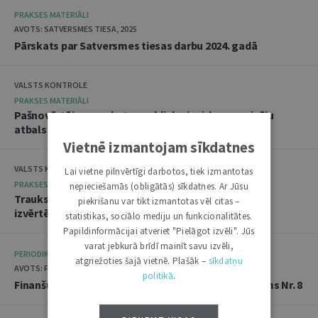
PRAKSES MATERIĀLI
AVOTS: SATVERSMES TIESA, 2025
Pārskats par Satversmes tiesas darbu 2024. gadā
VALSTS KONTROLE
PRAKSES MATERIĀLI
Pašnovērtējuma anketas publisko iepirkumu veicēju
atbalstam
Vietnē izmantojam sīkdatnes
VALSTS KANCELEJA
Lai vietne pilnvērtīgi darbotos, tiek izmantotas
PRAKSES MATERIĀLI
nepieciešamās (obligātās) sīkdatnes. Ar Jūsu
Trauksmes celšanas likuma īstenošanas
ex-post
piekrišanu var tikt izmantotas vēl citas –
izvērtējums
statistikas, sociālo mediju un funkcionalitātes.
Papildinformācijai atveriet "Pielāgot izvēli". Jūs
varat jebkurā brīdī mainīt savu izvēli,
PERIODIKA
atgriežoties šajā vietnē. Plašāk –
sīkdatņu
AVOTS: FINANŠU IZLŪKOŠANAS DIENESTS, 2025
politikā
.
Finanšu izlūkošanas dienesta informatīvais izdevums Nr. 8