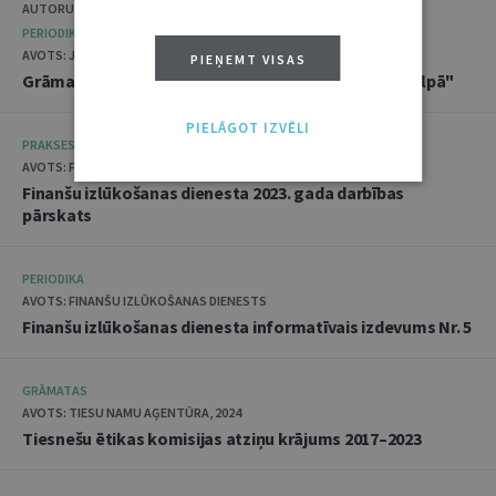
AUTORU KOLEKTĪVS
PERIODIKA
AVOTS: JURISTA VĀRDS, 2024
PIEŅEMT VISAS
Grāmatžurnāls "Latvijas pirmie 20 gadi ES tiesību telpā"
PIELĀGOT IZVĒLI
PRAKSES MATERIĀLI
AVOTS: FINANŠU IZLŪKOŠANAS DIENESTS, 2024
Finanšu izlūkošanas dienesta 2023. gada darbības
pārskats
PERIODIKA
AVOTS: FINANŠU IZLŪKOŠANAS DIENESTS
Finanšu izlūkošanas dienesta informatīvais izdevums Nr. 5
GRĀMATAS
AVOTS: TIESU NAMU AĢENTŪRA, 2024
Tiesnešu ētikas komisijas atziņu krājums 2017–2023