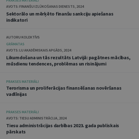
PRAKSES MATERIĀLI
AVOTS: FINANŠU IZLŪKOŠANAS DIENESTS, 2024
Sektorālo un mērķēto finanšu sankciju apiešanas
indikatori
AUTORU KOLEKTĪVS
GRĀMATAS
AVOTS: LU AKADĒMISKAIS APGĀDS, 2024
Likumdošana un tās rezultāts Latvijā: pagātnes mācības,
mūsdienu tendences, problēmas un risinājumi
PRAKSES MATERIĀLI
Terorisma un proliferācijas finansēšanas novēršanas
vadlīnijas
PRAKSES MATERIĀLI
AVOTS: TIESU ADMINISTRĀCIJA, 2024
Tiesu administrācijas darbības 2023. gada publiskais
pārskats