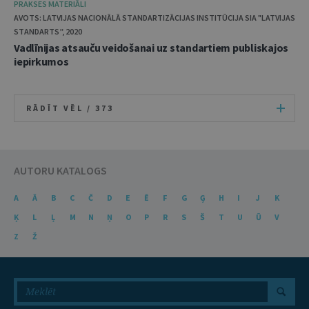
PRAKSES MATERIĀLI
AVOTS: LATVIJAS NACIONĀLĀ STANDARTIZĀCIJAS INSTITŪCIJA SIA "LATVIJAS
STANDARTS”, 2020
Vadlīnijas atsauču veidošanai uz standartiem publiskajos
iepirkumos
RĀDĪT VĒL /
373
AUTORU KATALOGS
A
Ā
B
C
Č
D
E
Ē
F
G
Ģ
H
I
J
K
Ķ
L
Ļ
M
N
Ņ
O
P
R
S
Š
T
U
Ū
V
Z
Ž