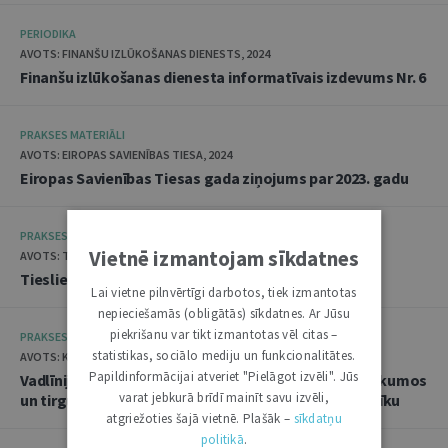
PERIODIKA
AVOTS: FINANŠU IZLŪKOŠANAS DIENESTS, 2024
Finanšu izlūkošanas dienesta informatīvais izdevums Nr. 6
PRAKSES MATERIĀLI
AVOTS: EIROPAS SAVIENĪBAS TIESA, 2024
Eiropas Savienības Tiesas gada ziņojums par 2023. gadu
PRAKSES MATERIĀLI
Vietnē izmantojam sīkdatnes
AVOTS: TIESLIETU PADOME, 2024
Tieslietu padomes 2023. gada pārskats
Lai vietne pilnvērtīgi darbotos, tiek izmantotas
nepieciešamās (obligātās) sīkdatnes. Ar Jūsu
piekrišanu var tikt izmantotas vēl citas –
PRAKSES MATERIĀLI
statistikas, sociālo mediju un funkcionalitātes.
AVOTS: KONKURENCES PADOME, 2024
Papildinformācijai atveriet "Pielāgot izvēli". Jūs
Vadlīnijas par kopīgu piedāvājumu iesniegšanu iepirkumos
varat jebkurā brīdī mainīt savu izvēli,
un tirgus dalībniekiem paredzētu pašnovērtējuma rīku
atgriežoties šajā vietnē. Plašāk –
sīkdatņu
politikā
.