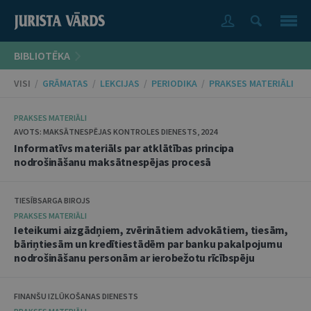
BIBLIOTĒKA
VISI
/
GRĀMATAS
/
LEKCIJAS
/
PERIODIKA
/
PRAKSES MATERIĀLI
PRAKSES MATERIĀLI
AVOTS: MAKSĀTNESPĒJAS KONTROLES DIENESTS, 2024
Informatīvs materiāls par atklātības principa
nodrošināšanu maksātnespējas procesā
TIESĪBSARGA BIROJS
PRAKSES MATERIĀLI
Ieteikumi aizgādņiem, zvērinātiem advokātiem, tiesām,
bāriņtiesām un kredītiestādēm par banku pakalpojumu
nodrošināšanu personām ar ierobežotu rīcībspēju
FINANŠU IZLŪKOŠANAS DIENESTS