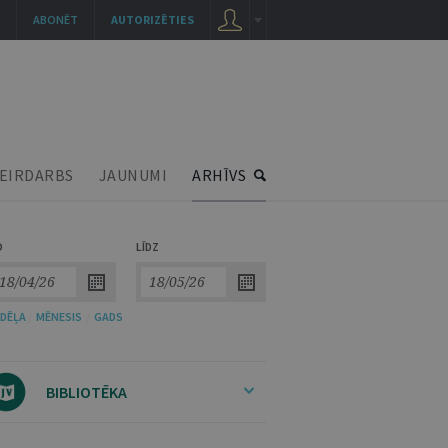
ABONĒT
AUTORIZĒTIES
EIRDARBS
JAUNUMI
ARHĪVS
O
LĪDZ
DĒĻA
/
MĒNESIS
/
GADS
BIBLIOTĒKA