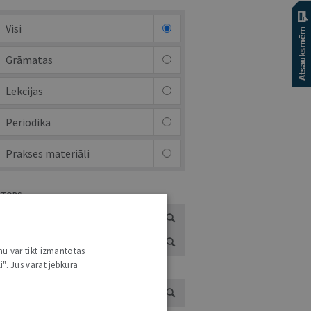
Visi
Grāmatas
Lekcijas
Periodika
Prakses materiāli
UTORS
nu var tikt izmantotas
i". Jūs varat jebkurā
ADS