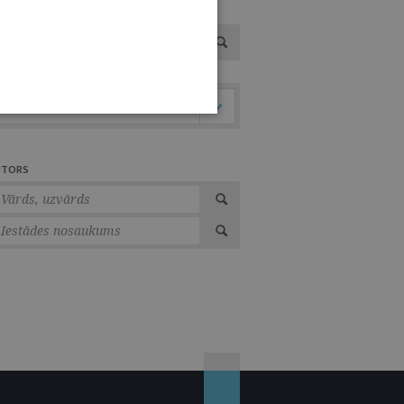
VOTS
Tiesību nozare
UTORS