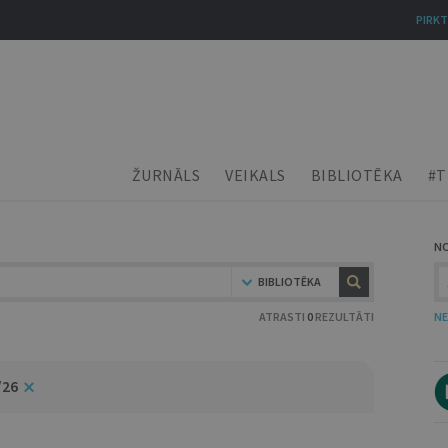
PIRKT
ŽURNĀLS
VEIKALS
BIBLIOTĒKA
#T
N
BIBLIOTĒKA
ATRASTI
0
REZULTĀTI
NE
/26