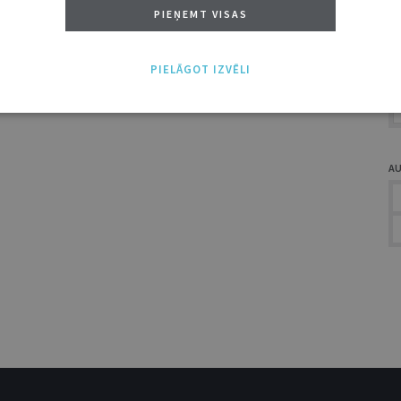
A
PIEŅEMT VISAS
PIELĀGOT IZVĒLI
A