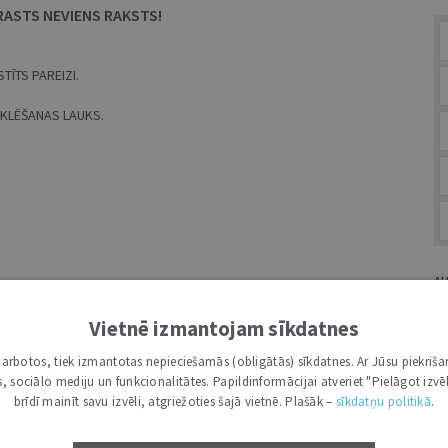
RASTS NEVIENS RAKSTS!
TĪTS PAREIZI.
MEKLĒŠANAS LAUKS.
A
Vietnē izmantojam sīkdatnes
i darbotos, tiek izmantotas nepieciešamās (obligātās) sīkdatnes. Ar Jūsu piekriša
kas, sociālo mediju un funkcionalitātes. Papildinformācijai atveriet "Pielāgot izvēl
G
brīdī mainīt savu izvēli, atgriežoties šajā vietnē. Plašāk –
sīkdatņu politikā
.