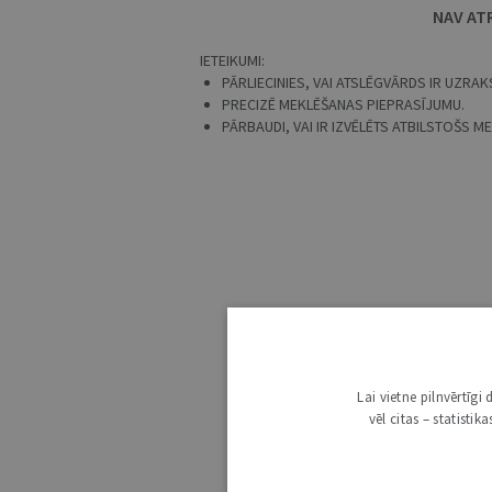
NAV AT
IETEIKUMI:
PĀRLIECINIES, VAI ATSLĒGVĀRDS IR UZRAKS
PRECIZĒ MEKLĒŠANAS PIEPRASĪJUMU.
PĀRBAUDI, VAI IR IZVĒLĒTS ATBILSTOŠS 
Lai vietne pilnvērtīg
vēl citas – statisti