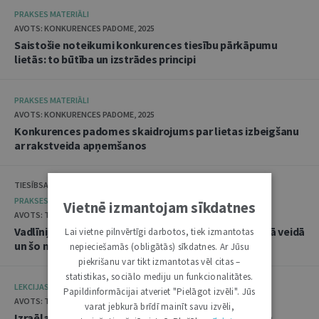
PRAKSES MATERIĀLI
AVOTS: KONKURENCES PADOME, 2025
Saistošie noteikumi konkurences tiesību pārkāpumu
lietās: to būtība un izstrādes principi
PRAKSES MATERIĀLI
AVOTS: KONKURENCES PADOME, 2025
Konkurences padomes skaidrojums par lietas izbeigšanu
ar rakstveida apņemšanos
TIESĪBSARGA BIROJS, DATU VALSTS INSPEKCIJA
PRAKSES MATERIĀLI
Vietnē izmantojam sīkdatnes
AVOTS: TIESĪBSARGA BIROJS, 2025
Vadlīnijas "Amatpersonu datu apstrāde audiovizuālā veidā
Lai vietne pilnvērtīgi darbotos, tiek izmantotas
un šo materiālu publicēšana"
nepieciešamās (obligātās) sīkdatnes. Ar Jūsu
piekrišanu var tikt izmantotas vēl citas –
statistikas, sociālo mediju un funkcionalitātes.
LEKCIJAS
Papildinformācijai atveriet "Pielāgot izvēli". Jūs
AVOTS: TIESLIETU AKADĒMIJA, 2025
varat jebkurā brīdī mainīt savu izvēli,
Izraēlas pieredze seksuālo noziegumu izmeklēšanā