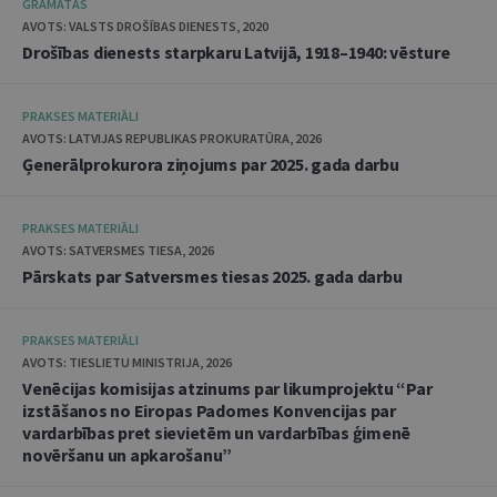
GRĀMATAS
AVOTS: VALSTS DROŠĪBAS DIENESTS, 2020
Drošības dienests starpkaru Latvijā, 1918–1940: vēsture
PRAKSES MATERIĀLI
AVOTS: LATVIJAS REPUBLIKAS PROKURATŪRA, 2026
Ģenerālprokurora ziņojums par 2025. gada darbu
PRAKSES MATERIĀLI
AVOTS: SATVERSMES TIESA, 2026
Pārskats par Satversmes tiesas 2025. gada darbu
PRAKSES MATERIĀLI
AVOTS: TIESLIETU MINISTRIJA, 2026
Venēcijas komisijas atzinums par likumprojektu “Par
izstāšanos no Eiropas Padomes Konvencijas par
vardarbības pret sievietēm un vardarbības ģimenē
novēršanu un apkarošanu”