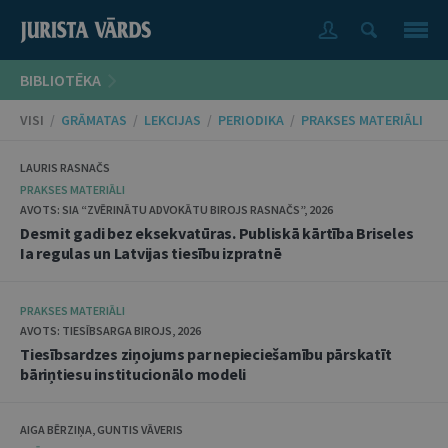
BIBLIOTĒKA
VISI
/
GRĀMATAS
/
LEKCIJAS
/
PERIODIKA
/
PRAKSES MATERIĀLI
LAURIS RASNAČS
PRAKSES MATERIĀLI
AVOTS: SIA “ZVĒRINĀTU ADVOKĀTU BIROJS RASNAČS”, 2026
Desmit gadi bez eksekvatūras. Publiskā kārtība Briseles
Ia regulas un Latvijas tiesību izpratnē
PRAKSES MATERIĀLI
AVOTS: TIESĪBSARGA BIROJS, 2026
Tiesībsardzes ziņojums par nepieciešamību pārskatīt
bāriņtiesu institucionālo modeli
AIGA BĒRZIŅA, GUNTIS VĀVERIS