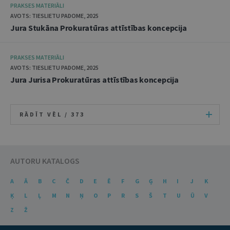
PRAKSES MATERIĀLI
AVOTS: TIESLIETU PADOME, 2025
Jura Stukāna Prokuratūras attīstības koncepcija
PRAKSES MATERIĀLI
AVOTS: TIESLIETU PADOME, 2025
Jura Jurisa Prokuratūras attīstības koncepcija
RĀDĪT VĒL /
373
AUTORU KATALOGS
A
Ā
B
C
Č
D
E
Ē
F
G
Ģ
H
I
J
K
Ķ
L
Ļ
M
N
Ņ
O
P
R
S
Š
T
U
Ū
V
Z
Ž