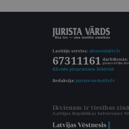
Lasītāju serviss
:
abonenti@lv.lv
67311161
darbdienās: 
pirmssvētku die
Klientu pieņemšana klātienē
Redakcija:
juristavards@lv.lv
Ikvienam ir tiesības zinā
/Latvijas Republikas Satversmes 90.