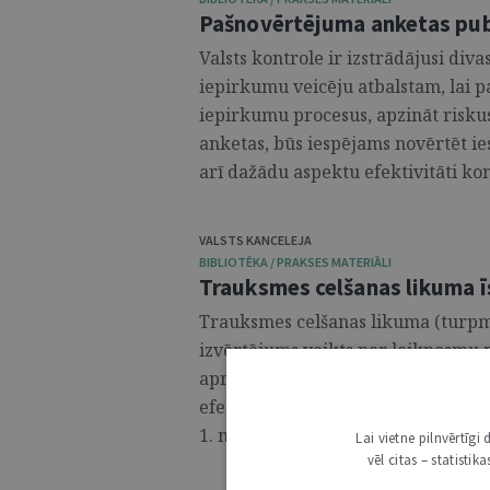
Pašnovērtējuma anketas pub
Valsts kontrole ir izstrādājusi di
iepirkumu veicēju atbalstam, lai pa
iepirkumu procesus, apzināt risku
anketas, būs iespējams novērtēt i
arī dažādu aspektu efektivitāti ko
VALSTS KANCELEJA
BIBLIOTĒKA / PRAKSES MATERIĀLI
Trauksmes celšanas likuma 
Trauksmes celšanas likuma (turpmā
izvērtējums veikts par laikposmu n
aprīlim. Tā mērķis – sniegt vispus
efektivitātes izvērtējumu tā darbī
1. maija. ...
Lai vietne pilnvērtīg
vēl citas – statisti