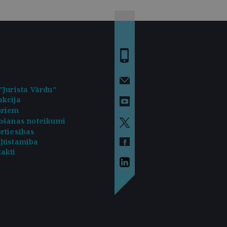
"Jurista Vārdu"
kcija
oriem
ošanas noteikumi
rtiesības
kļūstamība
akti