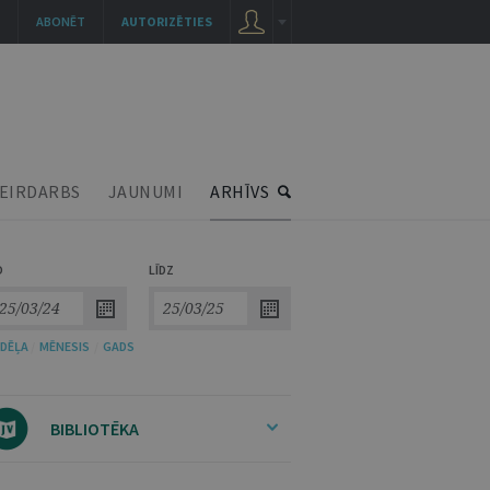
ABONĒT
AUTORIZĒTIES
EIRDARBS
JAUNUMI
ARHĪVS
O
LĪDZ
DĒĻA
/
MĒNESIS
/
GADS
BIBLIOTĒKA