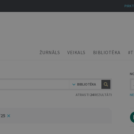
PIRKT
ŽURNĀLS
VEIKALS
BIBLIOTĒKA
#T
N
BIBLIOTĒKA
ATRASTI
24
REZULTĀTI
NE
/25