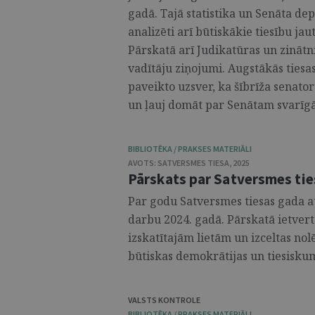
gadā. Tajā statistika un Senāta d
analizēti arī būtiskākie tiesību j
Pārskatā arī Judikatūras un zinātn
vadītāju ziņojumi. Augstākās ties
paveikto uzsver, ka šībrīža senator
un ļauj domāt par Senātam svarīgāk
BIBLIOTĒKA / PRAKSES MATERIĀLI
AVOTS:
SATVERSMES TIESA
,
2025
Pārskats par Satversmes tie
Par godu Satversmes tiesas gada at
darbu 2024. gadā. Pārskatā ietvert
izskatītajām lietām un izceltas nol
būtiskas demokrātijas un tiesiskuma
VALSTS KONTROLE
BIBLIOTĒKA / PRAKSES MATERIĀLI