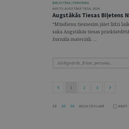
BIBLIOTĒKA / PERIODIKA
AVOTS:
AUGSTĀKĀ TIESA
,
2024
Augstākās Tiesas Biļetens Nr
“Mūsdienu tiesnesim jāiet līdzi la
saka Augstākās tiesas priekšsēdētāj
žurnāla materiāli. ...
1
2
3
10
20
50
REZULTĀTI LAPĀ
RĀDĪT 