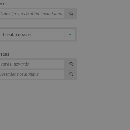
VOTS
Tiesību nozare
UTORS