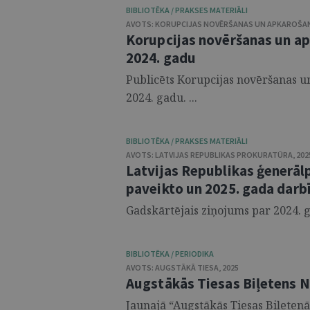
BIBLIOTĒKA / PRAKSES MATERIĀLI
AVOTS:
KORUPCIJAS NOVĒRŠANAS UN APKAROŠAN
Korupcijas novēršanas un ap
2024. gadu
Publicēts Korupcijas novēršanas u
2024. gadu. ...
BIBLIOTĒKA / PRAKSES MATERIĀLI
AVOTS:
LATVIJAS REPUBLIKAS PROKURATŪRA
,
202
Latvijas Republikas ģenerāl
paveikto un 2025. gada darb
Gadskārtējais ziņojums par 2024. g
BIBLIOTĒKA / PERIODIKA
AVOTS:
AUGSTĀKĀ TIESA
,
2025
Augstākās Tiesas Biļetens Nr
Jaunajā “Augstākās Tiesas Biļetenā