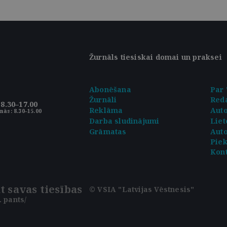
Žurnāls tiesiskai domai un praksei
Abonēšana
Par 
Žurnāli
Reda
8.30–17.00
Reklāma
Aut
nās: 8.30–15.00
Darba sludinājumi
Liet
Grāmatas
Auto
Pie
Kont
t savas tiesības
© VSIA "Latvijas Vēstnesis"
 pants/