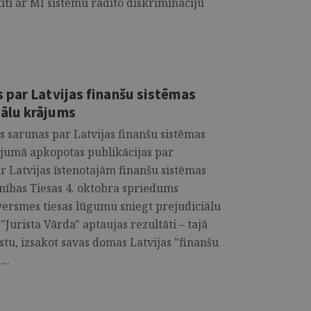
tīti ar MI sistēmu radīto diskrimināciju
 par Latvijas finanšu sistēmas
ālu krājums
s sarunas par Latvijas finanšu sistēmas
ājumā apkopotas publikācijas par
 Latvijas īstenotajām finanšu sistēmas
nības Tiesas 4. oktobra spriedums
tversmes tiesas lūgumu sniegt prejudiciālu
Jurista Vārda" aptaujas rezultāti – tajā
istu, izsakot savas domas Latvijas "finanšu
..