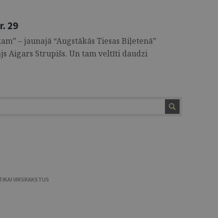
. 29
ikam” – jaunajā “Augstākās Tiesas Biļetenā”
s Aigars Strupišs. Un tam veltīti daudzi
TIKAI VIRSRAKSTUS