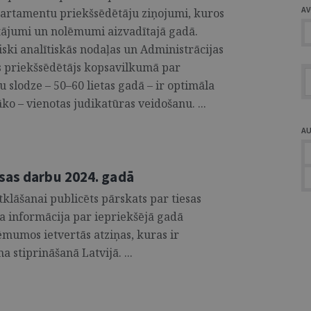
A
epartamentu priekšsēdētāju ziņojumi, kuros
autājumi un nolēmumi aizvadītajā gadā.
iski analītiskās nodaļas un Administrācijas
as priekšsēdētājs kopsavilkumā par
u slodze – 50–60 lietas gadā – ir optimāla
o – vienotas judikatūras veidošanu. ...
A
sas darbu 2024. gadā
klāšanai publicēts pārskats par tiesas
a informācija par iepriekšējā gadā
ēmumos ietvertās atziņas, kuras ir
 stiprināšanā Latvijā. ...