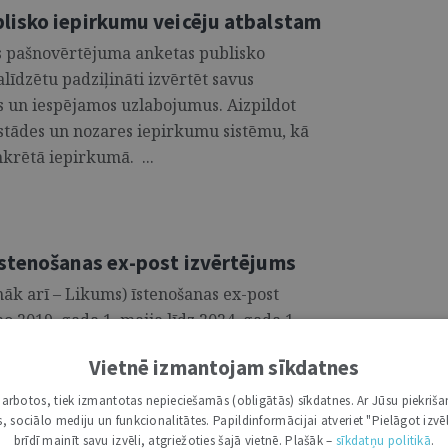
lisko iepirkumu veicēju atbalstam
vas pašnovērtējuma anketas publisko
līdzētu padziļināti izvērtēt savus
s un iespējamos uzlabojumus. Aizpildot
estādes un nozares iepirkumu sistēmu, kā
nkrētā iepirkumā. ...
īstenošanas ex-post izvērtējums
k arī – Likums) īstenošanas ex-post
o 2019. gada 1. maija līdz 2024. gada 1.
īgu Likuma ieviešanas, ietekmes un
Vietnē izmantojam sīkdatnes
bas gandrīz piecos gados, kopš 2019. gada
i darbotos, tiek izmantotas nepieciešamās (obligātās) sīkdatnes. Ar Jūsu piekriša
kas, sociālo mediju un funkcionalitātes. Papildinformācijai atveriet "Pielāgot izvēl
brīdī mainīt savu izvēli, atgriežoties šajā vietnē. Plašāk –
sīkdatņu politikā
.