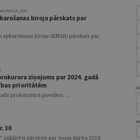
AS BIROJS
,
2025
karošanas biroja pārskats par
n apkarošanas biroja (KNAB) pārskats par
5
prokurora ziņojums par 2024. gadā
ības prioritātēm
A
adā prokuratūrā paveikto. ...
G
. 30
” publicēts pārskats par tiesas darbu 2024.