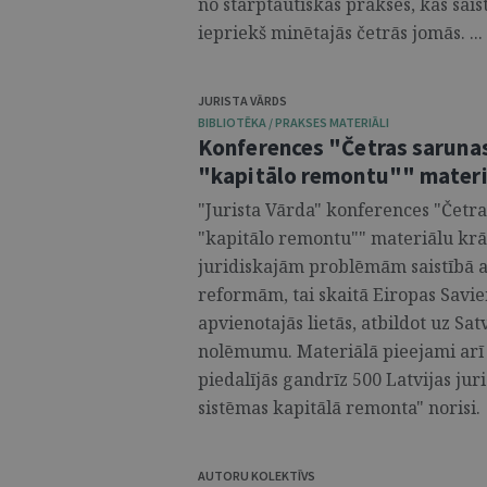
no starptautiskās prakses, kas sais
iepriekš minētajās četrās jomās. ...
JURISTA VĀRDS
BIBLIOTĒKA / PRAKSES MATERIĀLI
Konferences "Četras sarunas
"kapitālo remontu"" materi
"Jurista Vārda" konferences "Četra
"kapitālo remontu"" materiālu kr
juridiskajām problēmām saistībā ar
reformām, tai skaitā Eiropas Savie
apvienotajās lietās, atbildot uz Sa
nolēmumu. Materiālā pieejami arī "
piedalījās gandrīz 500 Latvijas jur
sistēmas kapitālā remonta" norisi. .
AUTORU KOLEKTĪVS