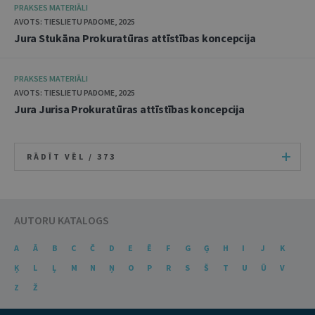
PRAKSES MATERIĀLI
AVOTS: TIESLIETU PADOME, 2025
Jura Stukāna Prokuratūras attīstības koncepcija
PRAKSES MATERIĀLI
AVOTS: TIESLIETU PADOME, 2025
Jura Jurisa Prokuratūras attīstības koncepcija
RĀDĪT VĒL /
373
AUTORU KATALOGS
A
Ā
B
C
Č
D
E
Ē
F
G
Ģ
H
I
J
K
Ķ
L
Ļ
M
N
Ņ
O
P
R
S
Š
T
U
Ū
V
Z
Ž