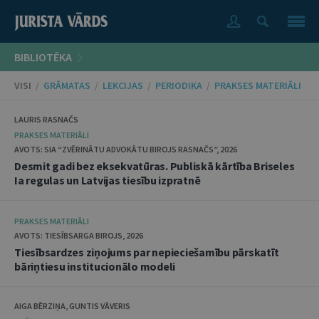
BIBLIOTĒKA
VISI
/
GRĀMATAS
/
LEKCIJAS
/
PERIODIKA
/
PRAKSES MATERIĀLI
LAURIS RASNAČS
PRAKSES MATERIĀLI
AVOTS: SIA “ZVĒRINĀTU ADVOKĀTU BIROJS RASNAČS”, 2026
Desmit gadi bez eksekvatūras. Publiskā kārtība Briseles
Ia regulas un Latvijas tiesību izpratnē
PRAKSES MATERIĀLI
AVOTS: TIESĪBSARGA BIROJS, 2026
Tiesībsardzes ziņojums par nepieciešamību pārskatīt
bāriņtiesu institucionālo modeli
AIGA BĒRZIŅA, GUNTIS VĀVERIS