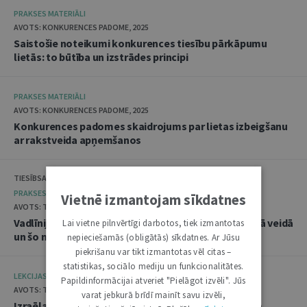
PRAKSES MATERIĀLI
AVOTS: KONKURENCES PADOME, 2025
Saistošie noteikumi konkurences tiesību pārkāpumu
lietās: to būtība un izstrādes principi
PRAKSES MATERIĀLI
AVOTS: KONKURENCES PADOME, 2025
Konkurences padomes skaidrojums par lietas izbeigšanu
ar rakstveida apņemšanos
TIESĪBSARGA BIROJS, DATU VALSTS INSPEKCIJA
PRAKSES MATERIĀLI
Vietnē izmantojam sīkdatnes
AVOTS: TIESĪBSARGA BIROJS, 2025
Vadlīnijas "Amatpersonu datu apstrāde audiovizuālā veidā
Lai vietne pilnvērtīgi darbotos, tiek izmantotas
un šo materiālu publicēšana"
nepieciešamās (obligātās) sīkdatnes. Ar Jūsu
piekrišanu var tikt izmantotas vēl citas –
statistikas, sociālo mediju un funkcionalitātes.
LEKCIJAS
Papildinformācijai atveriet "Pielāgot izvēli". Jūs
AVOTS: TIESLIETU AKADĒMIJA, 2025
varat jebkurā brīdī mainīt savu izvēli,
Izraēlas pieredze seksuālo noziegumu izmeklēšanā