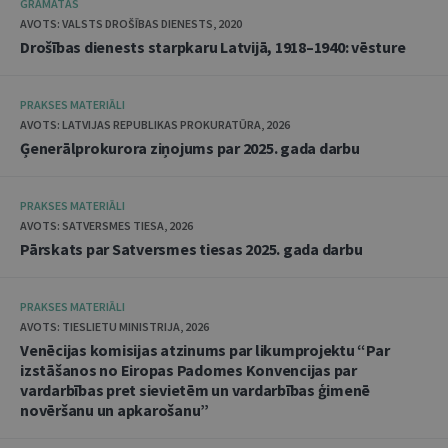
GRĀMATAS
AVOTS: VALSTS DROŠĪBAS DIENESTS, 2020
Drošības dienests starpkaru Latvijā, 1918–1940: vēsture
PRAKSES MATERIĀLI
AVOTS: LATVIJAS REPUBLIKAS PROKURATŪRA, 2026
Ģenerālprokurora ziņojums par 2025. gada darbu
PRAKSES MATERIĀLI
AVOTS: SATVERSMES TIESA, 2026
Pārskats par Satversmes tiesas 2025. gada darbu
PRAKSES MATERIĀLI
AVOTS: TIESLIETU MINISTRIJA, 2026
Venēcijas komisijas atzinums par likumprojektu “Par
izstāšanos no Eiropas Padomes Konvencijas par
vardarbības pret sievietēm un vardarbības ģimenē
novēršanu un apkarošanu”