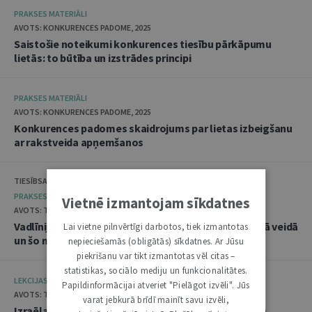
PRAKSES MATERIĀLI
AVOTS: KONKURENCES PADOME, 2025
Saistošie noteikumi konkurences tiesību pārkāpumu
lietās: to būtība un izstrādes principi
PRAKSES MATERIĀLI
AVOTS: KONKURENCES PADOME, 2025
Konkurences padomes skaidrojums par lietas izbeigšanu
ar rakstveida apņemšanos
TIESĪBSARGA BIROJS, DATU VALSTS INSPEKCIJA
PRAKSES MATERIĀLI
Vietnē izmantojam sīkdatnes
AVOTS: TIESĪBSARGA BIROJS, 2025
Vadlīnijas "Amatpersonu datu apstrāde audiovizuālā veidā
Lai vietne pilnvērtīgi darbotos, tiek izmantotas
un šo materiālu publicēšana"
nepieciešamās (obligātās) sīkdatnes. Ar Jūsu
piekrišanu var tikt izmantotas vēl citas –
statistikas, sociālo mediju un funkcionalitātes.
LEKCIJAS
Papildinformācijai atveriet "Pielāgot izvēli". Jūs
AVOTS: TIESLIETU AKADĒMIJA, 2025
varat jebkurā brīdī mainīt savu izvēli,
Izraēlas pieredze seksuālo noziegumu izmeklēšanā