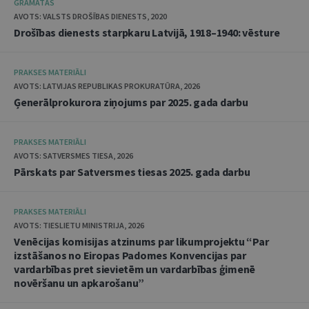
GRĀMATAS
AVOTS: VALSTS DROŠĪBAS DIENESTS, 2020
Drošības dienests starpkaru Latvijā, 1918–1940: vēsture
PRAKSES MATERIĀLI
AVOTS: LATVIJAS REPUBLIKAS PROKURATŪRA, 2026
Ģenerālprokurora ziņojums par 2025. gada darbu
PRAKSES MATERIĀLI
AVOTS: SATVERSMES TIESA, 2026
Pārskats par Satversmes tiesas 2025. gada darbu
PRAKSES MATERIĀLI
AVOTS: TIESLIETU MINISTRIJA, 2026
Venēcijas komisijas atzinums par likumprojektu “Par
izstāšanos no Eiropas Padomes Konvencijas par
vardarbības pret sievietēm un vardarbības ģimenē
novēršanu un apkarošanu”