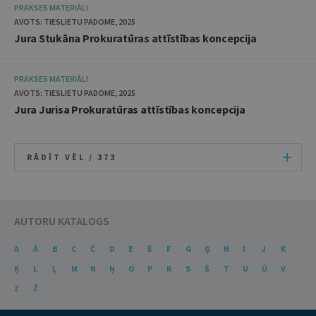
PRAKSES MATERIĀLI
AVOTS: TIESLIETU PADOME, 2025
Jura Stukāna Prokuratūras attīstības koncepcija
PRAKSES MATERIĀLI
AVOTS: TIESLIETU PADOME, 2025
Jura Jurisa Prokuratūras attīstības koncepcija
RĀDĪT VĒL /
373
AUTORU KATALOGS
A
Ā
B
C
Č
D
E
Ē
F
G
Ģ
H
I
J
K
Ķ
L
Ļ
M
N
Ņ
O
P
R
S
Š
T
U
Ū
V
Z
Ž