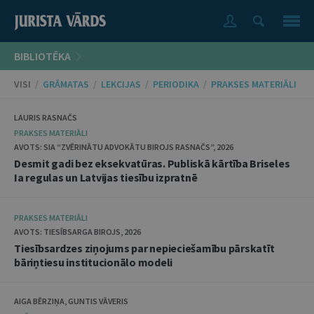
BIBLIOTĒKA
VISI
/
GRĀMATAS
/
LEKCIJAS
/
PERIODIKA
/
PRAKSES MATERIĀLI
LAURIS RASNAČS
PRAKSES MATERIĀLI
AVOTS: SIA “ZVĒRINĀTU ADVOKĀTU BIROJS RASNAČS”, 2026
Desmit gadi bez eksekvatūras. Publiskā kārtība Briseles
Ia regulas un Latvijas tiesību izpratnē
PRAKSES MATERIĀLI
AVOTS: TIESĪBSARGA BIROJS, 2026
Tiesībsardzes ziņojums par nepieciešamību pārskatīt
bāriņtiesu institucionālo modeli
AIGA BĒRZIŅA, GUNTIS VĀVERIS