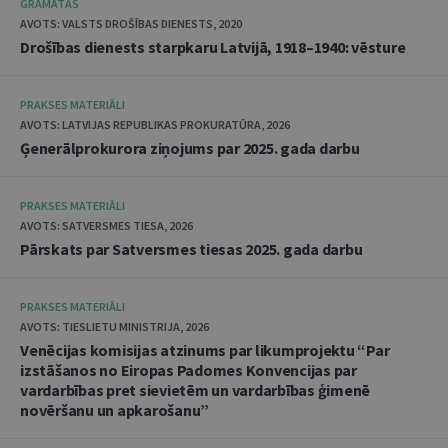
GRĀMATAS
AVOTS: VALSTS DROŠĪBAS DIENESTS, 2020
Drošības dienests starpkaru Latvijā, 1918–1940: vēsture
PRAKSES MATERIĀLI
AVOTS: LATVIJAS REPUBLIKAS PROKURATŪRA, 2026
Ģenerālprokurora ziņojums par 2025. gada darbu
PRAKSES MATERIĀLI
AVOTS: SATVERSMES TIESA, 2026
Pārskats par Satversmes tiesas 2025. gada darbu
PRAKSES MATERIĀLI
AVOTS: TIESLIETU MINISTRIJA, 2026
Venēcijas komisijas atzinums par likumprojektu “Par
izstāšanos no Eiropas Padomes Konvencijas par
vardarbības pret sievietēm un vardarbības ģimenē
novēršanu un apkarošanu”