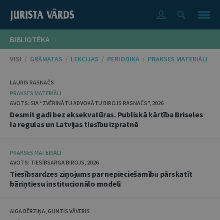
BIBLIOTĒKA
VISI
/
GRĀMATAS
/
LEKCIJAS
/
PERIODIKA
/
PRAKSES MATERIĀLI
LAURIS RASNAČS
PRAKSES MATERIĀLI
AVOTS: SIA “ZVĒRINĀTU ADVOKĀTU BIROJS RASNAČS”, 2026
Desmit gadi bez eksekvatūras. Publiskā kārtība Briseles
Ia regulas un Latvijas tiesību izpratnē
PRAKSES MATERIĀLI
AVOTS: TIESĪBSARGA BIROJS, 2026
Tiesībsardzes ziņojums par nepieciešamību pārskatīt
bāriņtiesu institucionālo modeli
AIGA BĒRZIŅA, GUNTIS VĀVERIS