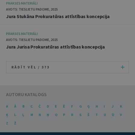
PRAKSES MATERIĀLI
AVOTS: TIESLIETU PADOME, 2025
Jura Stukāna Prokuratūras attīstības koncepcija
PRAKSES MATERIĀLI
AVOTS: TIESLIETU PADOME, 2025
Jura Jurisa Prokuratūras attīstības koncepcija
RĀDĪT VĒL /
373
AUTORU KATALOGS
A
Ā
B
C
Č
D
E
Ē
F
G
Ģ
H
I
J
K
Ķ
L
Ļ
M
N
Ņ
O
P
R
S
Š
T
U
Ū
V
Z
Ž