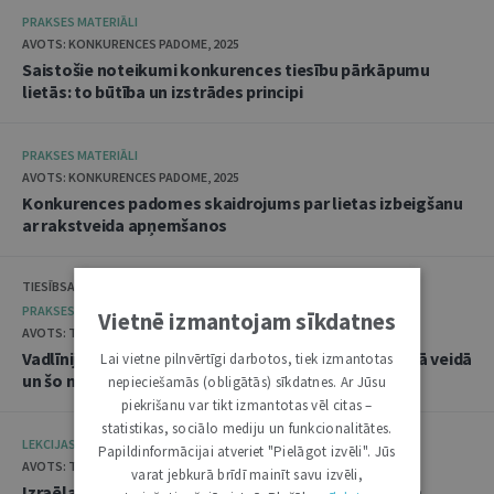
PRAKSES MATERIĀLI
AVOTS: KONKURENCES PADOME, 2025
Saistošie noteikumi konkurences tiesību pārkāpumu
lietās: to būtība un izstrādes principi
PRAKSES MATERIĀLI
AVOTS: KONKURENCES PADOME, 2025
Konkurences padomes skaidrojums par lietas izbeigšanu
ar rakstveida apņemšanos
TIESĪBSARGA BIROJS, DATU VALSTS INSPEKCIJA
PRAKSES MATERIĀLI
Vietnē izmantojam sīkdatnes
AVOTS: TIESĪBSARGA BIROJS, 2025
Vadlīnijas "Amatpersonu datu apstrāde audiovizuālā veidā
Lai vietne pilnvērtīgi darbotos, tiek izmantotas
un šo materiālu publicēšana"
nepieciešamās (obligātās) sīkdatnes. Ar Jūsu
piekrišanu var tikt izmantotas vēl citas –
statistikas, sociālo mediju un funkcionalitātes.
LEKCIJAS
Papildinformācijai atveriet "Pielāgot izvēli". Jūs
AVOTS: TIESLIETU AKADĒMIJA, 2025
varat jebkurā brīdī mainīt savu izvēli,
Izraēlas pieredze seksuālo noziegumu izmeklēšanā