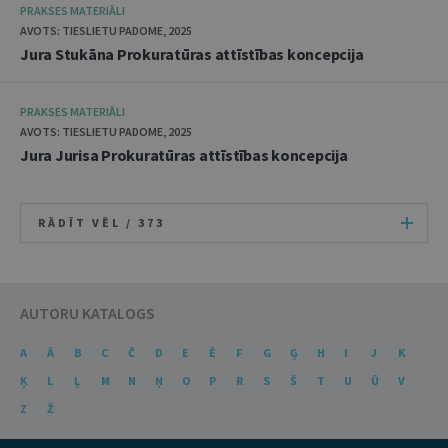
PRAKSES MATERIĀLI
AVOTS: TIESLIETU PADOME, 2025
Jura Stukāna Prokuratūras attīstības koncepcija
PRAKSES MATERIĀLI
AVOTS: TIESLIETU PADOME, 2025
Jura Jurisa Prokuratūras attīstības koncepcija
RĀDĪT VĒL /
373
AUTORU KATALOGS
A
Ā
B
C
Č
D
E
Ē
F
G
Ģ
H
I
J
K
Ķ
L
Ļ
M
N
Ņ
O
P
R
S
Š
T
U
Ū
V
Z
Ž