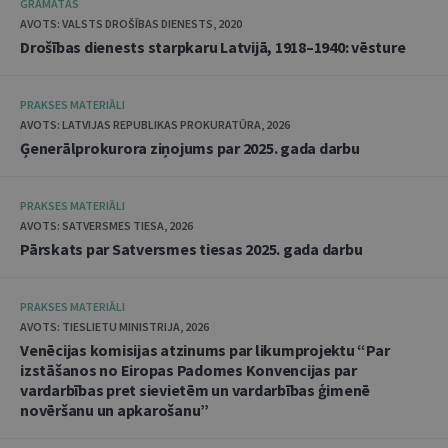
GRĀMATAS
AVOTS: VALSTS DROŠĪBAS DIENESTS, 2020
Drošības dienests starpkaru Latvijā, 1918–1940: vēsture
PRAKSES MATERIĀLI
AVOTS: LATVIJAS REPUBLIKAS PROKURATŪRA, 2026
Ģenerālprokurora ziņojums par 2025. gada darbu
PRAKSES MATERIĀLI
AVOTS: SATVERSMES TIESA, 2026
Pārskats par Satversmes tiesas 2025. gada darbu
PRAKSES MATERIĀLI
AVOTS: TIESLIETU MINISTRIJA, 2026
Venēcijas komisijas atzinums par likumprojektu “Par
izstāšanos no Eiropas Padomes Konvencijas par
vardarbības pret sievietēm un vardarbības ģimenē
novēršanu un apkarošanu”