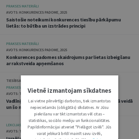
PRAKSES MATERIĀLI
AVOTS: KONKURENCES PADOME, 2025
Saistošie noteikumi konkurences tiesību pārkāpumu
lietās: to būtība un izstrādes principi
PRAKSES MATERIĀLI
AVOTS: KONKURENCES PADOME, 2025
Konkurences padomes skaidrojums par lietas izbeigšanu
ar rakstveida apņemšanos
TIESĪBSARGA BIROJS, DATU VALSTS INSPEKCIJA
PRAKSES MATERIĀLI
Vietnē izmantojam sīkdatnes
AVOTS: TIESĪBSARGA BIROJS, 2025
Vadlīnijas "Amatpersonu datu apstrāde audiovizuālā veidā
Lai vietne pilnvērtīgi darbotos, tiek izmantotas
un šo materiālu publicēšana"
nepieciešamās (obligātās) sīkdatnes. Ar Jūsu
piekrišanu var tikt izmantotas vēl citas –
statistikas, sociālo mediju un funkcionalitātes.
LEKCIJAS
Papildinformācijai atveriet "Pielāgot izvēli". Jūs
AVOTS: TIESLIETU AKADĒMIJA, 2025
varat jebkurā brīdī mainīt savu izvēli,
Izraēlas pieredze seksuālo noziegumu izmeklēšanā