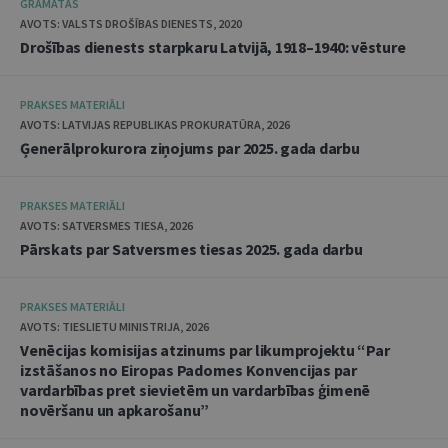
GRĀMATAS
AVOTS: VALSTS DROŠĪBAS DIENESTS, 2020
Drošības dienests starpkaru Latvijā, 1918–1940: vēsture
PRAKSES MATERIĀLI
AVOTS: LATVIJAS REPUBLIKAS PROKURATŪRA, 2026
Ģenerālprokurora ziņojums par 2025. gada darbu
PRAKSES MATERIĀLI
AVOTS: SATVERSMES TIESA, 2026
Pārskats par Satversmes tiesas 2025. gada darbu
PRAKSES MATERIĀLI
AVOTS: TIESLIETU MINISTRIJA, 2026
Venēcijas komisijas atzinums par likumprojektu “Par
izstāšanos no Eiropas Padomes Konvencijas par
vardarbības pret sievietēm un vardarbības ģimenē
novēršanu un apkarošanu”