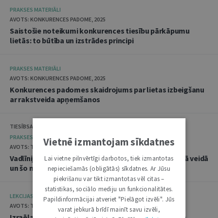
PRAKSES MATERIĀLI
AVOTS: KONKURENCES PADOME, 2025
Saistošie noteikumi konkurences tiesību pārkāpumu
lietās: to būtība un izstrādes principi
PRAKSES MATERIĀLI
AVOTS: KONKURENCES PADOME, 2025
Konkurences padomes skaidrojums par lietas izbeigšanu
ar rakstveida apņemšanos
TIESĪBSARGA BIROJS, DATU VALSTS INSPEKCIJA
PRAKSES MATERIĀLI
Vietnē izmantojam sīkdatnes
AVOTS: TIESĪBSARGA BIROJS, 2025
Vadlīnijas "Amatpersonu datu apstrāde audiovizuālā veidā
Lai vietne pilnvērtīgi darbotos, tiek izmantotas
un šo materiālu publicēšana"
nepieciešamās (obligātās) sīkdatnes. Ar Jūsu
piekrišanu var tikt izmantotas vēl citas –
statistikas, sociālo mediju un funkcionalitātes.
LEKCIJAS
Papildinformācijai atveriet "Pielāgot izvēli". Jūs
AVOTS: TIESLIETU AKADĒMIJA, 2025
varat jebkurā brīdī mainīt savu izvēli,
Izraēlas pieredze seksuālo noziegumu izmeklēšanā