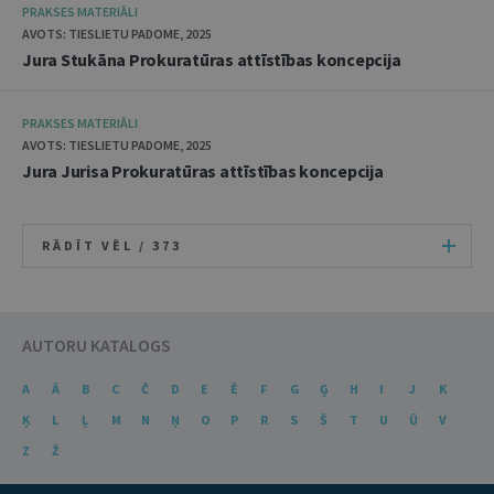
PRAKSES MATERIĀLI
AVOTS: TIESLIETU PADOME, 2025
Jura Stukāna Prokuratūras attīstības koncepcija
PRAKSES MATERIĀLI
AVOTS: TIESLIETU PADOME, 2025
Jura Jurisa Prokuratūras attīstības koncepcija
RĀDĪT VĒL /
373
AUTORU KATALOGS
A
Ā
B
C
Č
D
E
Ē
F
G
Ģ
H
I
J
K
Ķ
L
Ļ
M
N
Ņ
O
P
R
S
Š
T
U
Ū
V
Z
Ž