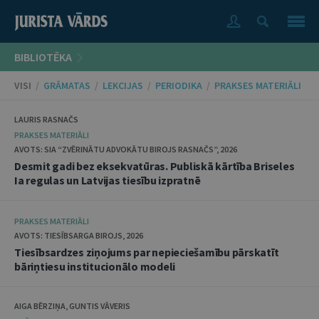
BIBLIOTĒKA
VISI
/
GRĀMATAS
/
LEKCIJAS
/
PERIODIKA
/
PRAKSES MATERIĀLI
LAURIS RASNAČS
PRAKSES MATERIĀLI
AVOTS: SIA “ZVĒRINĀTU ADVOKĀTU BIROJS RASNAČS”, 2026
Desmit gadi bez eksekvatūras. Publiskā kārtība Briseles
Ia regulas un Latvijas tiesību izpratnē
PRAKSES MATERIĀLI
AVOTS: TIESĪBSARGA BIROJS, 2026
Tiesībsardzes ziņojums par nepieciešamību pārskatīt
bāriņtiesu institucionālo modeli
AIGA BĒRZIŅA, GUNTIS VĀVERIS