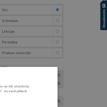
Visi
Grāmatas
Lekcijas
Periodika
Prakses materiāli
UTORS
nu var tikt izmantotas
i". Jūs varat jebkurā
ADS