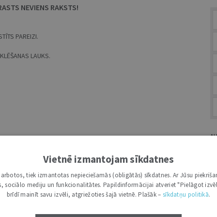
RASTS NEVIENS RAKSTS!
TĪTS PAREIZI.
MEKLĒŠANAS LAUKS.
A
Vietnē izmantojam sīkdatnes
i darbotos, tiek izmantotas nepieciešamās (obligātās) sīkdatnes. Ar Jūsu piekriša
kas, sociālo mediju un funkcionalitātes. Papildinformācijai atveriet "Pielāgot izvēl
G
brīdī mainīt savu izvēli, atgriežoties šajā vietnē. Plašāk –
sīkdatņu politikā
.