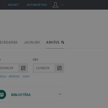
ABONĒT
AUTORIZĒTIES
EIRDARBS
JAUNUMI
ARHĪVS
O
LĪDZ
DĒĻA
/
MĒNESIS
/
GADS
BIBLIOTĒKA