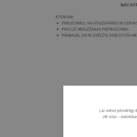
NAV AT
IETEIKUMI:
PĀRLIECINIES, VAI ATSLĒGVĀRDS IR UZRAKS
PRECIZĒ MEKLĒŠANAS PIEPRASĪJUMU.
PĀRBAUDI, VAI IR IZVĒLĒTS ATBILSTOŠS 
Lai vietne pilnvērtīg
vēl citas – statisti