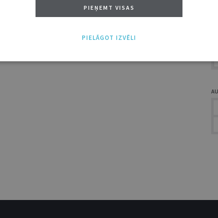
A
PIEŅEMT VISAS
PIELĀGOT IZVĒLI
A