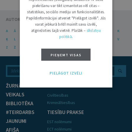
piekrišanu var tikt izmantotas vēl citas –
statistikas, sociālo mediju un funkcionalitātes.
Papildinformācijai atveriet "Pielāgot izvēli". Jūs
AUTORU KATALOGS
varat jebkurā brīdī mainīt savu izvēli,
atgriežoties šajā vietnē. Plašāk –
sīkdatņu
A
Ā
B
C
Č
D
E
Ē
F
G
Ģ
H
I
J
K
politikā
.
Ķ
L
Ļ
M
N
Ņ
O
P
R
S
Š
T
U
Ū
V
Z
Ž
PIEŅEMT VISAS
PIELĀGOT IZVĒLI
ŽURNĀLS
NOZARES
VEIKALS
Civiltiesības
BIBLIOTĒKA
Krimināltiesības
#TEIRDARBS
TIESĪBU PRAKSE
JAUNUMI
EST nolēmumi
AFIŠA
ECT nolēmumi