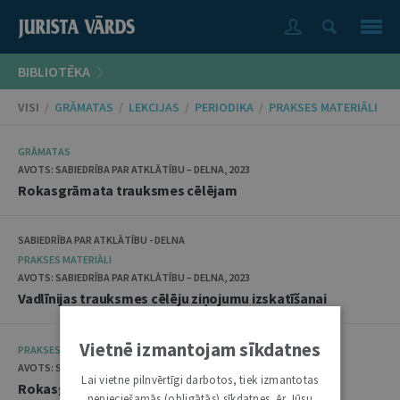
BIBLIOTĒKA
VISI
/
GRĀMATAS
/
LEKCIJAS
/
PERIODIKA
/
PRAKSES MATERIĀLI
GRĀMATAS
AVOTS: SABIEDRĪBA PAR ATKLĀTĪBU – DELNA, 2023
Rokasgrāmata trauksmes cēlējam
SABIEDRĪBA PAR ATKLĀTĪBU - DELNA
PRAKSES MATERIĀLI
AVOTS: SABIEDRĪBA PAR ATKLĀTĪBU – DELNA, 2023
Vadlīnijas trauksmes cēlēju ziņojumu izskatīšanai
Vietnē izmantojam sīkdatnes
PRAKSES MATERIĀLI
AVOTS: SABIEDRĪBA PAR ATKLĀTĪBU – DELNA, 2021
Lai vietne pilnvērtīgi darbotos, tiek izmantotas
Rokasgrāmata trauksmes cēlējam
nepieciešamās (obligātās) sīkdatnes. Ar Jūsu