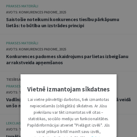
PRAKSES MATERIĀLI
AVOTS: KONKURENCES PADOME, 2025
Saistošie noteikumi konkurences tiesību pārkāpumu
lietās: to būtība un izstrādes principi
PRAKSES MATERIĀLI
AVOTS: KONKURENCES PADOME, 2025
Konkurences padomes skaidrojums par lietas izbeigšanu
ar rakstveida apņemšanos
TIESĪBSARGA BIROJS, DATU VALSTS INSPEKCIJA
PRAKSES MATERIĀLI
Vietnē izmantojam sīkdatnes
AVOTS: TIESĪBSARGA BIROJS, 2025
Vadlīnijas "Amatpersonu datu apstrāde audiovizuālā veidā
Lai vietne pilnvērtīgi darbotos, tiek izmantotas
un šo materiālu publicēšana"
nepieciešamās (obligātās) sīkdatnes. Ar Jūsu
piekrišanu var tikt izmantotas vēl citas –
statistikas, sociālo mediju un funkcionalitātes.
LEKCIJAS
Papildinformācijai atveriet "Pielāgot izvēli". Jūs
AVOTS: TIESLIETU AKADĒMIJA, 2025
varat jebkurā brīdī mainīt savu izvēli,
Izraēlas pieredze seksuālo noziegumu izmeklēšanā