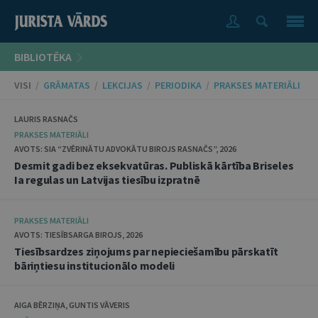
BIBLIOTĒKA
VISI
/
GRĀMATAS
/
LEKCIJAS
/
PERIODIKA
/
PRAKSES MATERIĀLI
LAURIS RASNAČS
PRAKSES MATERIĀLI
AVOTS: SIA “ZVĒRINĀTU ADVOKĀTU BIROJS RASNAČS”, 2026
Desmit gadi bez eksekvatūras. Publiskā kārtība Briseles
Ia regulas un Latvijas tiesību izpratnē
PRAKSES MATERIĀLI
AVOTS: TIESĪBSARGA BIROJS, 2026
Tiesībsardzes ziņojums par nepieciešamību pārskatīt
bāriņtiesu institucionālo modeli
AIGA BĒRZIŅA, GUNTIS VĀVERIS