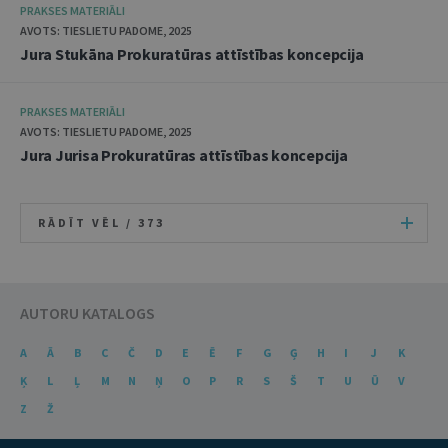
PRAKSES MATERIĀLI
AVOTS: TIESLIETU PADOME, 2025
Jura Stukāna Prokuratūras attīstības koncepcija
PRAKSES MATERIĀLI
AVOTS: TIESLIETU PADOME, 2025
Jura Jurisa Prokuratūras attīstības koncepcija
RĀDĪT VĒL /
373
AUTORU KATALOGS
A
Ā
B
C
Č
D
E
Ē
F
G
Ģ
H
I
J
K
Ķ
L
Ļ
M
N
Ņ
O
P
R
S
Š
T
U
Ū
V
Z
Ž