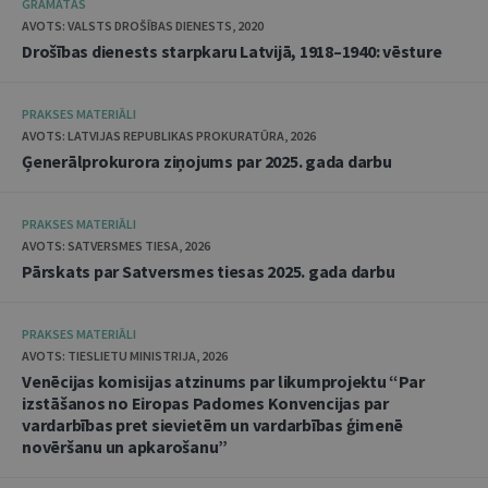
GRĀMATAS
AVOTS: VALSTS DROŠĪBAS DIENESTS, 2020
Drošības dienests starpkaru Latvijā, 1918–1940: vēsture
PRAKSES MATERIĀLI
AVOTS: LATVIJAS REPUBLIKAS PROKURATŪRA, 2026
Ģenerālprokurora ziņojums par 2025. gada darbu
PRAKSES MATERIĀLI
AVOTS: SATVERSMES TIESA, 2026
Pārskats par Satversmes tiesas 2025. gada darbu
PRAKSES MATERIĀLI
AVOTS: TIESLIETU MINISTRIJA, 2026
Venēcijas komisijas atzinums par likumprojektu “Par
izstāšanos no Eiropas Padomes Konvencijas par
vardarbības pret sievietēm un vardarbības ģimenē
novēršanu un apkarošanu”