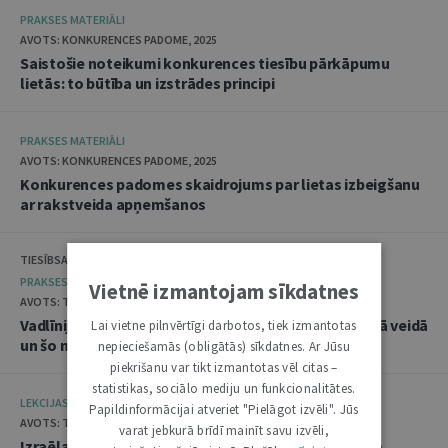
PRAKSES MATERIĀLI
AVOTS: KONKURENCES PADOME, 2025
Saistošie noteikumi konkurences tiesību pārkāpumu
lietās: to būtība un izstrādes principi
PRAKSES MATERIĀLI
AVOTS: KONKURENCES PADOME, 2025
Konkurences padomes skaidrojums par lietas izbeigšanu
ar rakstveida apņemšanos
TIESĪBSARGA BIROJS, DATU VALSTS INSPEKCIJA
PRAKSES MATERIĀLI
Vietnē izmantojam sīkdatnes
AVOTS: TIESĪBSARGA BIROJS, 2025
Vadlīnijas "Amatpersonu datu apstrāde audiovizuālā veidā
Lai vietne pilnvērtīgi darbotos, tiek izmantotas
un šo materiālu publicēšana"
nepieciešamās (obligātās) sīkdatnes. Ar Jūsu
piekrišanu var tikt izmantotas vēl citas –
statistikas, sociālo mediju un funkcionalitātes.
LEKCIJAS
Papildinformācijai atveriet "Pielāgot izvēli". Jūs
AVOTS: TIESLIETU AKADĒMIJA, 2025
varat jebkurā brīdī mainīt savu izvēli,
Izraēlas pieredze seksuālo noziegumu izmeklēšanā