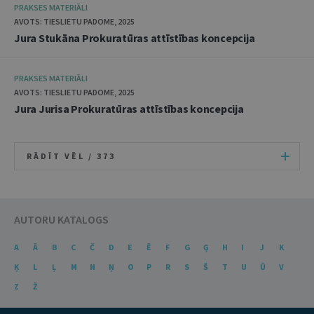
PRAKSES MATERIĀLI
AVOTS: TIESLIETU PADOME, 2025
Jura Stukāna Prokuratūras attīstības koncepcija
PRAKSES MATERIĀLI
AVOTS: TIESLIETU PADOME, 2025
Jura Jurisa Prokuratūras attīstības koncepcija
RĀDĪT VĒL /
373
AUTORU KATALOGS
A
Ā
B
C
Č
D
E
Ē
F
G
Ģ
H
I
J
K
Ķ
L
Ļ
M
N
Ņ
O
P
R
S
Š
T
U
Ū
V
Z
Ž