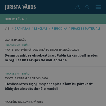
BIBLIOTĒKA
VISI
/
GRĀMATAS
/
LEKCIJAS
/
PERIODIKA
/
PRAKSES MATERIĀLI
LAURIS RASNAČS
PRAKSES MATERIĀLI
AVOTS: SIA “ZVĒRINĀTU ADVOKĀTU BIROJS RASNAČS”, 2026
Desmit gadi bez eksekvatūras. Publiskā kārtība Briseles
Ia regulas un Latvijas tiesību izpratnē
PRAKSES MATERIĀLI
AVOTS: TIESĪBSARGA BIROJS, 2026
Tiesībsardzes ziņojums par nepieciešamību pārskatīt
bāriņtiesu institucionālo modeli
AIGA BĒRZIŅA, GUNTIS VĀVERIS