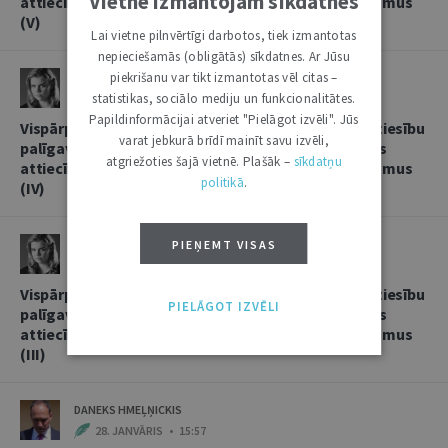
Vietnē izmantojam sīkdatnes
attiecībās, sniedzot korespondentbanku pakalpojumus
(V)
Lai vietne pilnvērtīgi darbotos, tiek izmantotas
nepieciešamās (obligātās) sīkdatnes. Ar Jūsu
piekrišanu var tikt izmantotas vēl citas –
LINDA LIELBRIEDE
statistikas, sociālo mediju un funkcionalitātes.
20. FEBRUĀRIS • 11:13
Papildinformācijai atveriet "Pielāgot izvēli". Jūs
Vispārpieņemtās starptautiskās banku prakses kā tiesību
varat jebkurā brīdī mainīt savu izvēli,
palīgavota vieta un loma kredītiestāžu savstarpējās
atgriežoties šajā vietnē. Plašāk –
sīkdatņu
attiecībās, sniedzot korespondentbanku pakalpojumus
politikā
.
(IV)
LINDA LIELBRIEDE
PIEŅEMT VISAS
4. FEBRUĀRIS • 17:53
Vispārpieņemtās starptautiskās banku prakses kā tiesību
PIELĀGOT IZVĒLI
palīgavota vieta un loma kredītiestāžu savstarpējās
attiecībās, sniedzot korespondentbanku pakalpojumus
(III)
DANEKS HMEĻŅICKIS
28. JANVĀRIS • 15:57