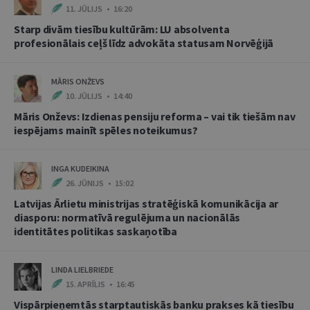
11. JŪLIJS • 16:20
Starp divām tiesību kultūrām: LU absolventa
profesionālais ceļš līdz advokāta statusam Norvēģijā
MĀRIS ONŽEVS
10. JŪLIJS • 14:40
Māris Onževs: Izdienas pensiju reforma – vai tik tiešām nav
iespējams mainīt spēles noteikumus?
INGA KUDEIKINA
26. JŪNIJS • 15:02
Latvijas Ārlietu ministrijas stratēģiskā komunikācija ar
diasporu: normatīvā regulējuma un nacionālās
identitātes politikas saskaņotība
LINDA LIELBRIEDE
15. APRĪLIS • 16:45
Vispārpieņemtās starptautiskās banku prakses kā tiesību