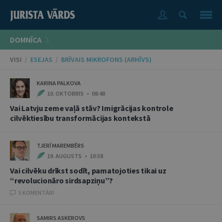
DOMNĪCA
VISI
/
ESEJAS
/
BRĪVAIS MIKROFONS (ARHĪVS)
KARINA PALKOVA
10. OKTOBRIS • 08:48
Vai Latvju zeme vaļā stāv? Imigrācijas kontrole
cilvēktiesību transformācijas kontekstā
TJERĪ MAREMBĒRS
19. AUGUSTS • 10:58
Vai cilvēku drīkst sodīt, pamatojoties tikai uz
“revolucionāro sirdsapziņu”?
5 KOMENTĀRI
SAMIRS ASKEROVS