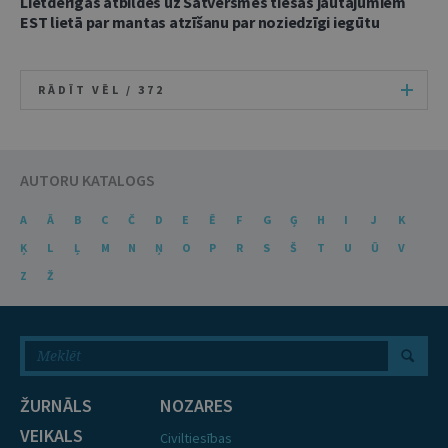
Lietderīgas atbildes uz Satversmes tiesas jautājumiem
EST lietā par mantas atzīšanu par noziedzīgi iegūtu
RĀDĪT VĒL /
372
AUTORU KATALOGS
A
Ā
B
C
Č
D
E
Ē
F
G
Ģ
H
I
J
K
Ķ
L
Ļ
M
N
Ņ
O
P
R
S
Š
T
U
Ū
V
Z
Ž
ŽURNĀLS
NOZARES
VEIKALS
Civiltiesības