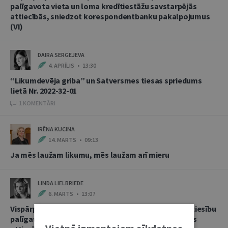
palīgavota vieta un loma kredītiestāžu savstarpējās
attiecībās, sniedzot korespondentbanku pakalpojumus
(VI)
DAIRA SERGEJEVA
4. APRĪLIS • 13:30
“Likumdevēja griba” un Satversmes tiesas spriedums
lietā Nr. 2022-32-01
1 KOMENTĀRI
IRĒNA KUCINA
14. MARTS • 09:13
Ja mēs laužam likumu, mēs laužam arī mieru
LINDA LIELBRIEDE
6. MARTS • 13:07
Vispārpieņemtās starptautiskās banku prakses kā tiesību
palīgavota vieta un loma kredītiestāžu savstarpējās