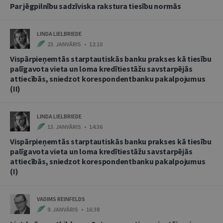
Par jēgpilnību sadzīviska rakstura tiesību normās
LINDA LIELBRIEDE
23. JANVĀRIS • 12:10
Vispārpieņemtās starptautiskās banku prakses kā tiesību
palīgavota vieta un loma kredītiestāžu savstarpējās
attiecībās, sniedzot korespondentbanku pakalpojumus
(II)
LINDA LIELBRIEDE
13. JANVĀRIS • 14:36
Vispārpieņemtās starptautiskās banku prakses kā tiesību
palīgavota vieta un loma kredītiestāžu savstarpējās
attiecībās, sniedzot korespondentbanku pakalpojumus
(I)
VADIMS REINFELDS
9. JANVĀRIS • 16:38