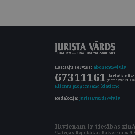
Lasītāju serviss
:
abonenti@lv.lv
67311161
darbdienās: 
pirmssvētku die
Klientu pieņemšana klātienē
Redakcija:
juristavards@lv.lv
Ikvienam ir tiesības zinā
/Latvijas Republikas Satversmes 90.