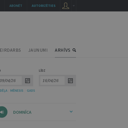
ABONĒT
AUTORIZĒTIES
EIRDARBS
JAUNUMI
ARHĪVS
O
LĪDZ
DĒĻA
/
MĒNESIS
/
GADS
DOMNĪCA