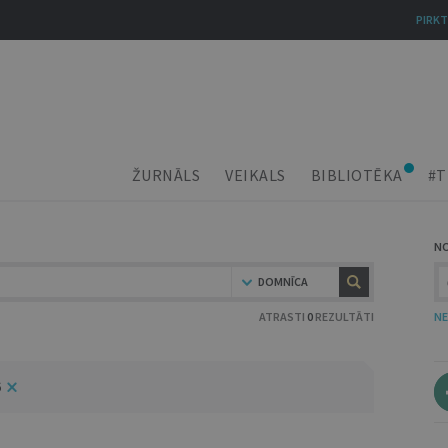
PIRKT
ŽURNĀLS
VEIKALS
BIBLIOTĒKA
#T
N
DOMNĪCA
ATRASTI
0
REZULTĀTI
NE
6