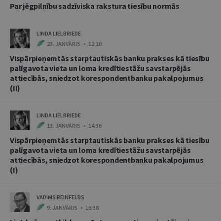
Par jēgpilnību sadzīviska rakstura tiesību normās
LINDA LIELBRIEDE
23. JANVĀRIS • 12:10
Vispārpieņemtās starptautiskās banku prakses kā tiesību
palīgavota vieta un loma kredītiestāžu savstarpējās
attiecībās, sniedzot korespondentbanku pakalpojumus
(II)
LINDA LIELBRIEDE
13. JANVĀRIS • 14:36
Vispārpieņemtās starptautiskās banku prakses kā tiesību
palīgavota vieta un loma kredītiestāžu savstarpējās
attiecībās, sniedzot korespondentbanku pakalpojumus
(I)
VADIMS REINFELDS
9. JANVĀRIS • 16:38