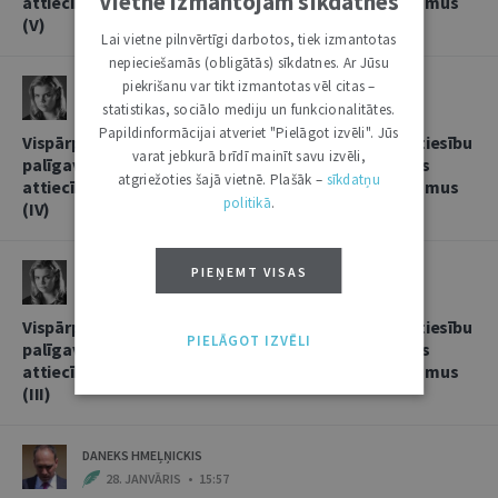
Vietnē izmantojam sīkdatnes
attiecībās, sniedzot korespondentbanku pakalpojumus
(V)
Lai vietne pilnvērtīgi darbotos, tiek izmantotas
nepieciešamās (obligātās) sīkdatnes. Ar Jūsu
piekrišanu var tikt izmantotas vēl citas –
LINDA LIELBRIEDE
statistikas, sociālo mediju un funkcionalitātes.
20. FEBRUĀRIS • 11:13
Papildinformācijai atveriet "Pielāgot izvēli". Jūs
Vispārpieņemtās starptautiskās banku prakses kā tiesību
varat jebkurā brīdī mainīt savu izvēli,
palīgavota vieta un loma kredītiestāžu savstarpējās
atgriežoties šajā vietnē. Plašāk –
sīkdatņu
attiecībās, sniedzot korespondentbanku pakalpojumus
politikā
.
(IV)
LINDA LIELBRIEDE
PIEŅEMT VISAS
4. FEBRUĀRIS • 17:53
Vispārpieņemtās starptautiskās banku prakses kā tiesību
PIELĀGOT IZVĒLI
palīgavota vieta un loma kredītiestāžu savstarpējās
attiecībās, sniedzot korespondentbanku pakalpojumus
(III)
DANEKS HMEĻŅICKIS
28. JANVĀRIS • 15:57