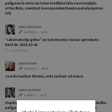
palīgavota vieta un loma kredītiestāžu savstarpējās
attiecībās, sniedzot korespondentbanku pakalpojumus
(VI)
DAIRA SERGEJEVA
4. APRĪLIS • 13:30
“Likumdevēja griba” un Satversmes tiesas spriedums
lietā Nr. 2022-32-01
1 KOMENTĀRI
IRĒNA KUCINA
14. MARTS • 09:13
Ja mēs laužam likumu, mēs laužam arī mieru
LINDA LIELBRIEDE
6. MARTS • 13:07
Vispārpieņemtās starptautiskās banku prakses kā tiesību
palīgavota vieta un loma kredītiestāžu savstarpējās