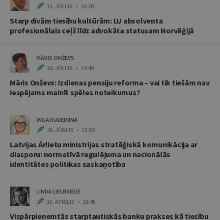
11. JŪLIJS • 16:20
Starp divām tiesību kultūrām: LU absolventa
profesionālais ceļš līdz advokāta statusam Norvēģijā
MĀRIS ONŽEVS
10. JŪLIJS • 14:40
Māris Onževs: Izdienas pensiju reforma – vai tik tiešām nav
iespējams mainīt spēles noteikumus?
INGA KUDEIKINA
26. JŪNIJS • 15:02
Latvijas Ārlietu ministrijas stratēģiskā komunikācija ar
diasporu: normatīvā regulējuma un nacionālās
identitātes politikas saskaņotība
LINDA LIELBRIEDE
15. APRĪLIS • 16:45
Vispārpieņemtās starptautiskās banku prakses kā tiesību