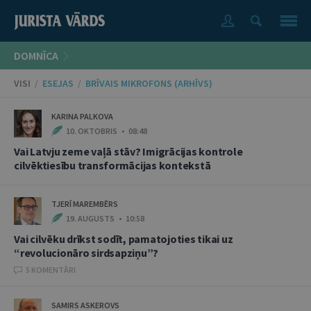
DOMNĪCA
VISI
/
ESEJAS
/
BRĪVAIS MIKROFONS (ARHĪVS)
KARINA PALKOVA
10. OKTOBRIS • 08:48
Vai Latvju zeme vaļā stāv? Imigrācijas kontrole
cilvēktiesību transformācijas kontekstā
TJERĪ MAREMBĒRS
19. AUGUSTS • 10:58
Vai cilvēku drīkst sodīt, pamatojoties tikai uz
“revolucionāro sirdsapziņu”?
5 KOMENTĀRI
SAMIRS ASKEROVS