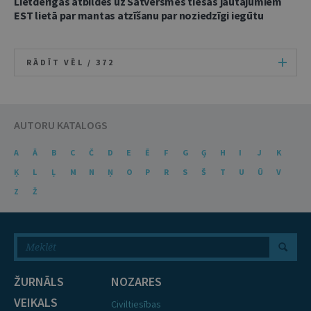
Lietderīgas atbildes uz Satversmes tiesas jautājumiem
EST lietā par mantas atzīšanu par noziedzīgi iegūtu
RĀDĪT VĒL /
372
AUTORU KATALOGS
A
Ā
B
C
Č
D
E
Ē
F
G
Ģ
H
I
J
K
Ķ
L
Ļ
M
N
Ņ
O
P
R
S
Š
T
U
Ū
V
Z
Ž
ŽURNĀLS
NOZARES
VEIKALS
Civiltiesības