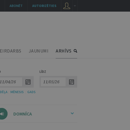
ABONĒT
AUTORIZĒTIES
EIRDARBS
JAUNUMI
ARHĪVS
O
LĪDZ
DĒĻA
/
MĒNESIS
/
GADS
DOMNĪCA