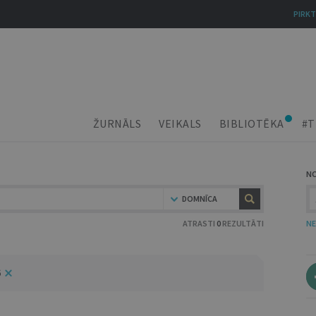
PIRKT
ŽURNĀLS
VEIKALS
BIBLIOTĒKA
#T
N
DOMNĪCA
ATRASTI
0
REZULTĀTI
NE
6