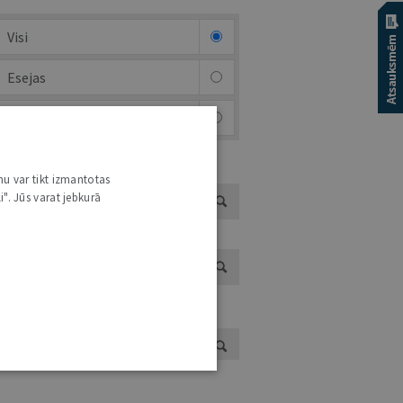
Visi
Esejas
Brīvais mikrofons (arhīvs)
EJAS AUTORI
nu var tikt izmantotas
i". Jūs varat jebkurā
ĪVĀ MIKROFONA AUTORI
UTORS