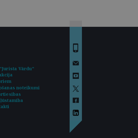
"Jurista Vārdu"
kcija
oriem
ošanas noteikumi
rtiesības
kļūstamība
akti