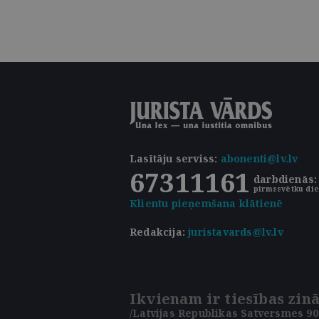
Lasītāju serviss
:
abonenti@lv.lv
67311161
darbdienās: 
pirmssvētku die
Klientu pieņemšana klātienē
Redakcija:
juristavards@lv.lv
Ikvienam ir tiesības zinā
/Latvijas Republikas Satversmes 90.