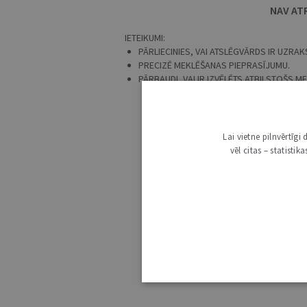
NAV AT
IETEIKUMI:
PĀRLIECINIES, VAI ATSLĒGVĀRDS IR UZRAKS
PRECIZĒ MEKLĒŠANAS PIEPRASĪJUMU.
PĀRBAUDI, VAI IR IZVĒLĒTS ATBILSTOŠS 
Lai vietne pilnvērtīg
vēl citas – statisti