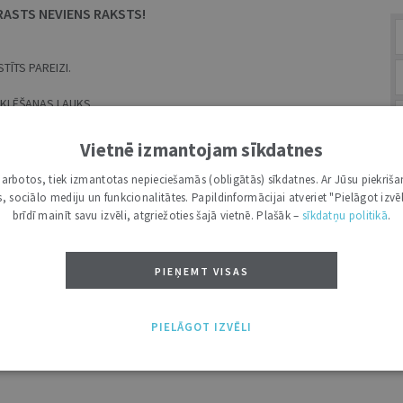
RASTS NEVIENS RAKSTS!
TĪTS PAREIZI.
MEKLĒŠANAS LAUKS.
Vietnē izmantojam sīkdatnes
ES
i darbotos, tiek izmantotas nepieciešamās (obligātās) sīkdatnes. Ar Jūsu piekriša
kas, sociālo mediju un funkcionalitātes. Papildinformācijai atveriet "Pielāgot izvēl
brīdī mainīt savu izvēli, atgriežoties šajā vietnē. Plašāk –
sīkdatņu politikā
.
BR
PIEŅEMT VISAS
A
PIELĀGOT IZVĒLI