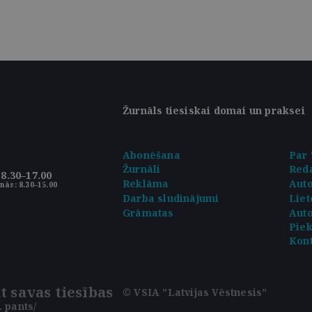
Žurnāls tiesiskai domai un praksei
Abonēšana
Par 
Žurnāli
Reda
8.30–17.00
Reklāma
Aut
nās: 8.30–15.00
Darba sludinājumi
Liet
Grāmatas
Auto
Pie
Kont
t savas tiesības
© VSIA "Latvijas Vēstnesis"
 pants/