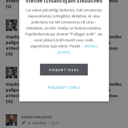
Vietnē izmantojam sīkdatnes
attiecībās, sniedzot korespondentbanku pakalpojumus
(V)
Lai vietne pilnvērtīgi darbotos, tiek izmantotas
nepieciešamās (obligātās) sīkdatnes. Ar Jūsu
piekrišanu var tikt izmantotas vēl citas –
LINDA LIELBRIEDE
statistikas, sociālo mediju un funkcionalitātes.
20. FEBRUĀRIS • 11:13
Papildinformācijai atveriet "Pielāgot izvēli". Jūs
Vispārpieņemtās starptautiskās banku prakses kā tiesību
varat jebkurā brīdī mainīt savu izvēli,
palīgavota vieta un loma kredītiestāžu savstarpējās
atgriežoties šajā vietnē. Plašāk –
sīkdatņu
attiecībās, sniedzot korespondentbanku pakalpojumus
politikā
.
(IV)
LINDA LIELBRIEDE
PIEŅEMT VISAS
4. FEBRUĀRIS • 17:53
Vispārpieņemtās starptautiskās banku prakses kā tiesību
PIELĀGOT IZVĒLI
palīgavota vieta un loma kredītiestāžu savstarpējās
attiecībās, sniedzot korespondentbanku pakalpojumus
(III)
DANEKS HMEĻŅICKIS
28. JANVĀRIS • 15:57