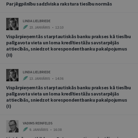
Par jēgpilnību sadzīviska rakstura tiesību normās
LINDA LIELBRIEDE
23. JANVĀRIS • 12:10
Vispārpieņemtās starptautiskās banku prakses kā tiesību
palīgavota vieta un loma kredītiestāžu savstarpējās
attiecībās, sniedzot korespondentbanku pakalpojumus
(II)
LINDA LIELBRIEDE
13. JANVĀRIS • 14:36
Vispārpieņemtās starptautiskās banku prakses kā tiesību
palīgavota vieta un loma kredītiestāžu savstarpējās
attiecībās, sniedzot korespondentbanku pakalpojumus
(I)
VADIMS REINFELDS
9. JANVĀRIS • 16:38