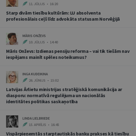
11. JŪLIJS • 16:20
Starp divām tiesību kultūrām: LU absolventa
profesionālais ceļš līdz advokāta statusam Norvēģijā
MĀRIS ONŽEVS
10. JŪLIJS • 14:40
Māris Onževs: Izdienas pensiju reforma – vai tik tiešām nav
iespējams mainīt spēles noteikumus?
INGA KUDEIKINA
26. JŪNIJS • 15:02
Latvijas Ārlietu ministrijas stratēģiskā komunikācija ar
diasporu: normatīvā regulējuma un nacionālās
identitātes politikas saskaņotība
LINDA LIELBRIEDE
15. APRĪLIS • 16:45
Vispārpieņemtās starptautiskās banku prakses kā tiesību