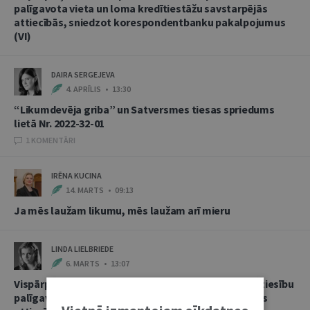
palīgavota vieta un loma kredītiestāžu savstarpējās
attiecībās, sniedzot korespondentbanku pakalpojumus
(VI)
DAIRA SERGEJEVA
4. APRĪLIS • 13:30
“Likumdevēja griba” un Satversmes tiesas spriedums
lietā Nr. 2022-32-01
1 KOMENTĀRI
IRĒNA KUCINA
14. MARTS • 09:13
Ja mēs laužam likumu, mēs laužam arī mieru
LINDA LIELBRIEDE
6. MARTS • 13:07
Vispārpieņemtās starptautiskās banku prakses kā tiesību
palīgavota vieta un loma kredītiestāžu savstarpējās