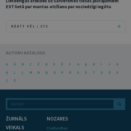
Lietderīgas atbildes uz Satversmes tiesas jautājumiem
EST lietā par mantas atzīšanu par noziedzīgi iegūtu
RĀDĪT VĒL /
372
AUTORU KATALOGS
A
Ā
B
C
Č
D
E
Ē
F
G
Ģ
H
I
J
K
Ķ
L
Ļ
M
N
Ņ
O
P
R
S
Š
T
U
Ū
V
Z
Ž
ŽURNĀLS
NOZARES
VEIKALS
Civiltiesības