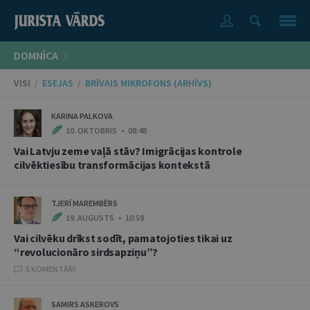
DOMNĪCA
VISI
/
ESEJAS
/
BRĪVAIS MIKROFONS (ARHĪVS)
KARINA PALKOVA
10. OKTOBRIS • 08:48
Vai Latvju zeme vaļā stāv? Imigrācijas kontrole
cilvēktiesību transformācijas kontekstā
TJERĪ MAREMBĒRS
19. AUGUSTS • 10:58
Vai cilvēku drīkst sodīt, pamatojoties tikai uz
“revolucionāro sirdsapziņu”?
5 KOMENTĀRI
SAMIRS ASKEROVS