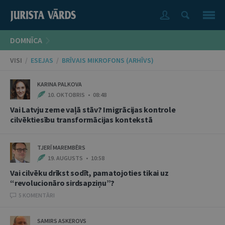
DOMNĪCA
VISI
/
ESEJAS
/
BRĪVAIS MIKROFONS (ARHĪVS)
KARINA PALKOVA
10. OKTOBRIS • 08:48
Vai Latvju zeme vaļā stāv? Imigrācijas kontrole
cilvēktiesību transformācijas kontekstā
TJERĪ MAREMBĒRS
19. AUGUSTS • 10:58
Vai cilvēku drīkst sodīt, pamatojoties tikai uz
“revolucionāro sirdsapziņu”?
5 KOMENTĀRI
SAMIRS ASKEROVS