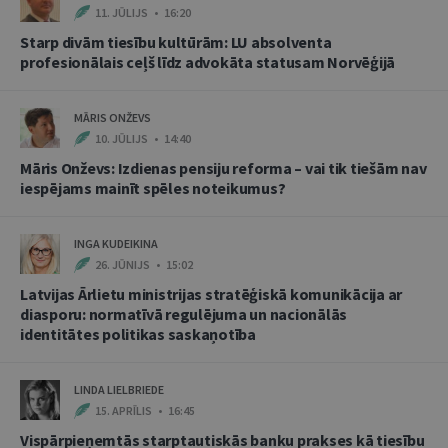
11. JŪLIJS • 16:20
Starp divām tiesību kultūrām: LU absolventa
profesionālais ceļš līdz advokāta statusam Norvēģijā
MĀRIS ONŽEVS
10. JŪLIJS • 14:40
Māris Onževs: Izdienas pensiju reforma – vai tik tiešām nav
iespējams mainīt spēles noteikumus?
INGA KUDEIKINA
26. JŪNIJS • 15:02
Latvijas Ārlietu ministrijas stratēģiskā komunikācija ar
diasporu: normatīvā regulējuma un nacionālās
identitātes politikas saskaņotība
LINDA LIELBRIEDE
15. APRĪLIS • 16:45
Vispārpieņemtās starptautiskās banku prakses kā tiesību