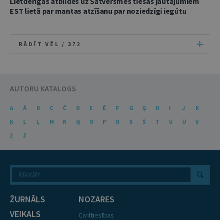
Lietderīgas atbildes uz Satversmes tiesas jautājumiem
EST lietā par mantas atzīšanu par noziedzīgi iegūtu
RĀDĪT VĒL /
372
AUTORU KATALOGS
A
Ā
B
C
Č
D
E
Ē
F
G
Ģ
H
I
J
K
Ķ
L
Ļ
M
N
Ņ
O
P
R
S
Š
T
U
Ū
V
Z
Ž
ŽURNĀLS
NOZARES
VEIKALS
Civiltiesības