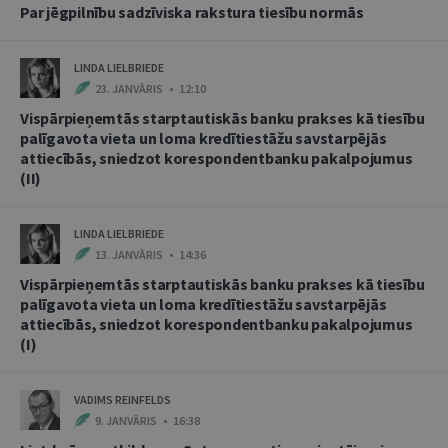
Par jēgpilnību sadzīviska rakstura tiesību normās
LINDA LIELBRIEDE
23. JANVĀRIS • 12:10
Vispārpieņemtās starptautiskās banku prakses kā tiesību
palīgavota vieta un loma kredītiestāžu savstarpējās
attiecībās, sniedzot korespondentbanku pakalpojumus
(II)
LINDA LIELBRIEDE
13. JANVĀRIS • 14:36
Vispārpieņemtās starptautiskās banku prakses kā tiesību
palīgavota vieta un loma kredītiestāžu savstarpējās
attiecībās, sniedzot korespondentbanku pakalpojumus
(I)
VADIMS REINFELDS
9. JANVĀRIS • 16:38