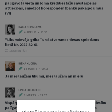
palīgavota vieta un loma kredītiestāžu savstarpējās
attiecībās, sniedzot korespondentbanku pakalpojumus
(VI)
DAIRA SERGEJEVA
4. APRĪLIS • 13:30
“Likumdevēja griba” un Satversmes tiesas spriedums
lietā Nr. 2022-32-01
1 KOMENTĀRI
IRĒNA KUCINA
14. MARTS • 09:13
Ja mēs laužam likumu, mēs laužam arī mieru
LINDA LIELBRIEDE
6. MARTS • 13:07
Vispārpieņemtās starptautiskās banku prakses kā tiesību
palīgavota vieta un loma kredītiestāžu savstarpējās