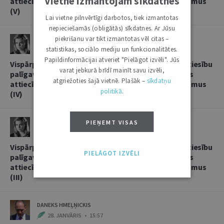
Vietnē izmantojam sīkdatnes
attiecībās, sniedzot korespondentbanku pakalpojumus
(V)
Lai vietne pilnvērtīgi darbotos, tiek izmantotas
nepieciešamās (obligātās) sīkdatnes. Ar Jūsu
piekrišanu var tikt izmantotas vēl citas –
LINDA LIELBRIEDE
statistikas, sociālo mediju un funkcionalitātes.
20. FEBRUĀRIS • 11:13
Papildinformācijai atveriet "Pielāgot izvēli". Jūs
Vispārpieņemtās starptautiskās banku prakses kā tiesību
varat jebkurā brīdī mainīt savu izvēli,
palīgavota vieta un loma kredītiestāžu savstarpējās
atgriežoties šajā vietnē. Plašāk –
sīkdatņu
attiecībās, sniedzot korespondentbanku pakalpojumus
politikā
.
(IV)
LINDA LIELBRIEDE
PIEŅEMT VISAS
4. FEBRUĀRIS • 17:53
Vispārpieņemtās starptautiskās banku prakses kā tiesību
PIELĀGOT IZVĒLI
palīgavota vieta un loma kredītiestāžu savstarpējās
attiecībās, sniedzot korespondentbanku pakalpojumus
(III)
DANEKS HMEĻŅICKIS
28. JANVĀRIS • 15:57