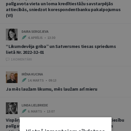
palīgavota vieta un loma kredītiestāžu savstarpējās
attiecībās, sniedzot korespondentbanku pakalpojumus
(VI)
DAIRA SERGEJEVA
4. APRĪLIS • 13:30
“Likumdevēja griba” un Satversmes tiesas spriedums
lietā Nr. 2022-32-01
1 KOMENTĀRI
IRĒNA KUCINA
14. MARTS • 09:13
Ja mēs laužam likumu, mēs laužam arī mieru
LINDA LIELBRIEDE
6. MARTS • 13:07
Vispārpieņemtās starptautiskās banku prakses kā tiesību
palīgavota vieta un loma kredītiestāžu savstarpējās