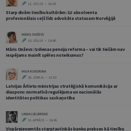
11. JŪLIJS • 16:20
Starp divām tiesību kultūrām: LU absolventa
profesionālais ceļš līdz advokāta statusam Norvēģijā
MĀRIS ONŽEVS
10. JŪLIJS • 14:40
Māris Onževs: Izdienas pensiju reforma – vai tik tiešām nav
iespējams mainīt spēles noteikumus?
INGA KUDEIKINA
26. JŪNIJS • 15:02
Latvijas Ārlietu ministrijas stratēģiskā komunikācija ar
diasporu: normatīvā regulējuma un nacionālās
identitātes politikas saskaņotība
LINDA LIELBRIEDE
15. APRĪLIS • 16:45
Vispārpieņemtās starptautiskās banku prakses kā tiesību