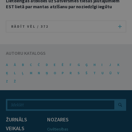
Lietderīgas atbildes uz Satversmes tiesas jautājumiem
EST lietā par mantas atzīšanu par noziedzīgi iegūtu
RĀDĪT VĒL /
372
AUTORU KATALOGS
A
Ā
B
C
Č
D
E
Ē
F
G
Ģ
H
I
J
K
Ķ
L
Ļ
M
N
Ņ
O
P
R
S
Š
T
U
Ū
V
Z
Ž
ŽURNĀLS
NOZARES
VEIKALS
Civiltiesības