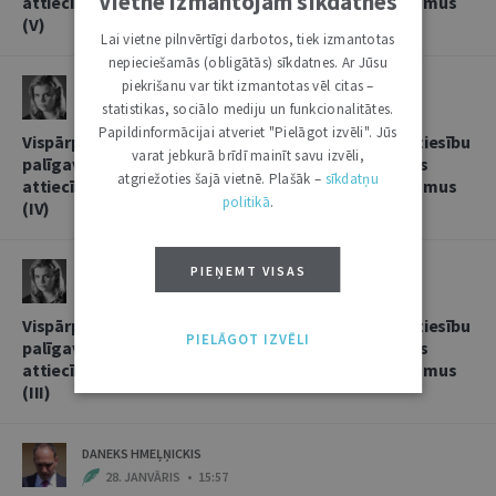
Vietnē izmantojam sīkdatnes
attiecībās, sniedzot korespondentbanku pakalpojumus
(V)
Lai vietne pilnvērtīgi darbotos, tiek izmantotas
nepieciešamās (obligātās) sīkdatnes. Ar Jūsu
piekrišanu var tikt izmantotas vēl citas –
LINDA LIELBRIEDE
statistikas, sociālo mediju un funkcionalitātes.
20. FEBRUĀRIS • 11:13
Papildinformācijai atveriet "Pielāgot izvēli". Jūs
Vispārpieņemtās starptautiskās banku prakses kā tiesību
varat jebkurā brīdī mainīt savu izvēli,
palīgavota vieta un loma kredītiestāžu savstarpējās
atgriežoties šajā vietnē. Plašāk –
sīkdatņu
attiecībās, sniedzot korespondentbanku pakalpojumus
politikā
.
(IV)
LINDA LIELBRIEDE
PIEŅEMT VISAS
4. FEBRUĀRIS • 17:53
Vispārpieņemtās starptautiskās banku prakses kā tiesību
PIELĀGOT IZVĒLI
palīgavota vieta un loma kredītiestāžu savstarpējās
attiecībās, sniedzot korespondentbanku pakalpojumus
(III)
DANEKS HMEĻŅICKIS
28. JANVĀRIS • 15:57