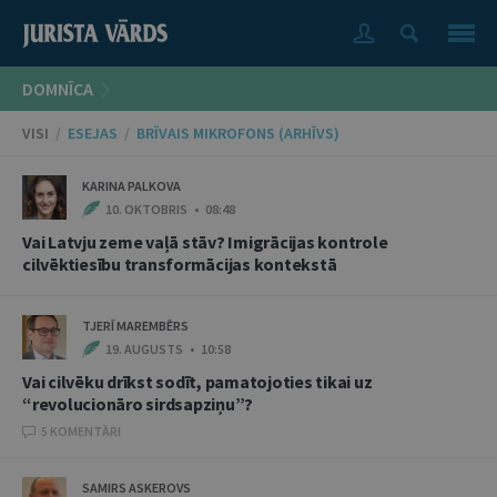
DOMNĪCA
VISI
/
ESEJAS
/
BRĪVAIS MIKROFONS (ARHĪVS)
KARINA PALKOVA
10. OKTOBRIS • 08:48
Vai Latvju zeme vaļā stāv? Imigrācijas kontrole
cilvēktiesību transformācijas kontekstā
TJERĪ MAREMBĒRS
19. AUGUSTS • 10:58
Vai cilvēku drīkst sodīt, pamatojoties tikai uz
“revolucionāro sirdsapziņu”?
5 KOMENTĀRI
SAMIRS ASKEROVS