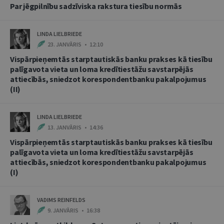
Par jēgpilnību sadzīviska rakstura tiesību normās
LINDA LIELBRIEDE
23. JANVĀRIS • 12:10
Vispārpieņemtās starptautiskās banku prakses kā tiesību
palīgavota vieta un loma kredītiestāžu savstarpējās
attiecībās, sniedzot korespondentbanku pakalpojumus
(II)
LINDA LIELBRIEDE
13. JANVĀRIS • 14:36
Vispārpieņemtās starptautiskās banku prakses kā tiesību
palīgavota vieta un loma kredītiestāžu savstarpējās
attiecībās, sniedzot korespondentbanku pakalpojumus
(I)
VADIMS REINFELDS
9. JANVĀRIS • 16:38