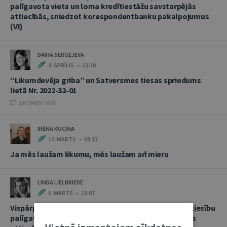
palīgavota vieta un loma kredītiestāžu savstarpējās
attiecībās, sniedzot korespondentbanku pakalpojumus
(VI)
DAIRA SERGEJEVA
4. APRĪLIS • 13:30
“Likumdevēja griba” un Satversmes tiesas spriedums
lietā Nr. 2022-32-01
1 KOMENTĀRI
IRĒNA KUCINA
14. MARTS • 09:13
Ja mēs laužam likumu, mēs laužam arī mieru
LINDA LIELBRIEDE
6. MARTS • 13:07
Vispārpieņemtās starptautiskās banku prakses kā tiesību
palīgavota vieta un loma kredītiestāžu savstarpējās