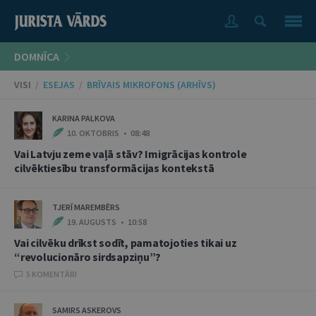
DOMNĪCA
VISI
/
ESEJAS
/
BRĪVAIS MIKROFONS (ARHĪVS)
KARINA PALKOVA
10. OKTOBRIS • 08:48
Vai Latvju zeme vaļā stāv? Imigrācijas kontrole
cilvēktiesību transformācijas kontekstā
TJERĪ MAREMBĒRS
19. AUGUSTS • 10:58
Vai cilvēku drīkst sodīt, pamatojoties tikai uz
“revolucionāro sirdsapziņu”?
5 KOMENTĀRI
SAMIRS ASKEROVS