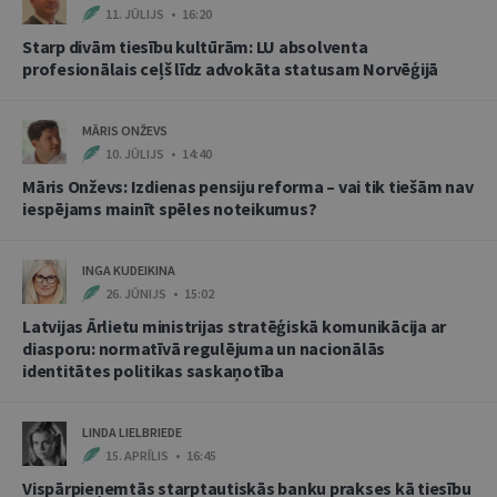
11. JŪLIJS • 16:20
Starp divām tiesību kultūrām: LU absolventa
profesionālais ceļš līdz advokāta statusam Norvēģijā
MĀRIS ONŽEVS
10. JŪLIJS • 14:40
Māris Onževs: Izdienas pensiju reforma – vai tik tiešām nav
iespējams mainīt spēles noteikumus?
INGA KUDEIKINA
26. JŪNIJS • 15:02
Latvijas Ārlietu ministrijas stratēģiskā komunikācija ar
diasporu: normatīvā regulējuma un nacionālās
identitātes politikas saskaņotība
LINDA LIELBRIEDE
15. APRĪLIS • 16:45
Vispārpieņemtās starptautiskās banku prakses kā tiesību