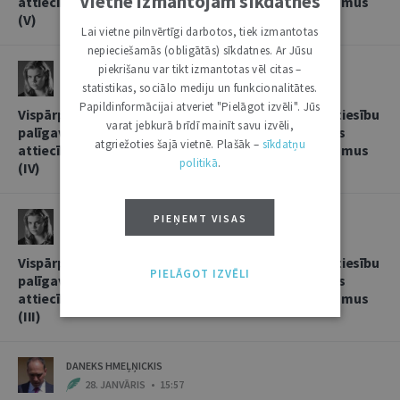
Vietnē izmantojam sīkdatnes
attiecībās, sniedzot korespondentbanku pakalpojumus
(V)
Lai vietne pilnvērtīgi darbotos, tiek izmantotas
nepieciešamās (obligātās) sīkdatnes. Ar Jūsu
piekrišanu var tikt izmantotas vēl citas –
LINDA LIELBRIEDE
statistikas, sociālo mediju un funkcionalitātes.
20. FEBRUĀRIS • 11:13
Papildinformācijai atveriet "Pielāgot izvēli". Jūs
Vispārpieņemtās starptautiskās banku prakses kā tiesību
varat jebkurā brīdī mainīt savu izvēli,
palīgavota vieta un loma kredītiestāžu savstarpējās
atgriežoties šajā vietnē. Plašāk –
sīkdatņu
attiecībās, sniedzot korespondentbanku pakalpojumus
politikā
.
(IV)
LINDA LIELBRIEDE
PIEŅEMT VISAS
4. FEBRUĀRIS • 17:53
Vispārpieņemtās starptautiskās banku prakses kā tiesību
PIELĀGOT IZVĒLI
palīgavota vieta un loma kredītiestāžu savstarpējās
attiecībās, sniedzot korespondentbanku pakalpojumus
(III)
DANEKS HMEĻŅICKIS
28. JANVĀRIS • 15:57