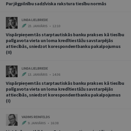
Par jēgpilnību sadzīviska rakstura tiesību normās
LINDA LIELBRIEDE
23. JANVĀRIS • 12:10
Vispārpieņemtās starptautiskās banku prakses kā tiesību
palīgavota vieta un loma kredītiestāžu savstarpējās
attiecībās, sniedzot korespondentbanku pakalpojumus
(II)
LINDA LIELBRIEDE
13. JANVĀRIS • 14:36
Vispārpieņemtās starptautiskās banku prakses kā tiesību
palīgavota vieta un loma kredītiestāžu savstarpējās
attiecībās, sniedzot korespondentbanku pakalpojumus
(I)
VADIMS REINFELDS
9. JANVĀRIS • 16:38