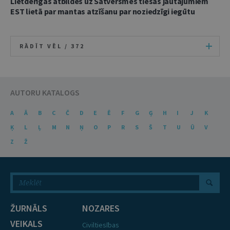
Lietderīgas atbildes uz Satversmes tiesas jautājumiem
EST lietā par mantas atzīšanu par noziedzīgi iegūtu
RĀDĪT VĒL /
372
AUTORU KATALOGS
A
Ā
B
C
Č
D
E
Ē
F
G
Ģ
H
I
J
K
Ķ
L
Ļ
M
N
Ņ
O
P
R
S
Š
T
U
Ū
V
Z
Ž
ŽURNĀLS
NOZARES
VEIKALS
Civiltiesības