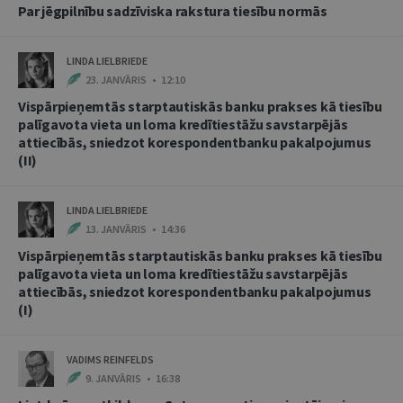
Par jēgpilnību sadzīviska rakstura tiesību normās
LINDA LIELBRIEDE
23. JANVĀRIS • 12:10
Vispārpieņemtās starptautiskās banku prakses kā tiesību
palīgavota vieta un loma kredītiestāžu savstarpējās
attiecībās, sniedzot korespondentbanku pakalpojumus
(II)
LINDA LIELBRIEDE
13. JANVĀRIS • 14:36
Vispārpieņemtās starptautiskās banku prakses kā tiesību
palīgavota vieta un loma kredītiestāžu savstarpējās
attiecībās, sniedzot korespondentbanku pakalpojumus
(I)
VADIMS REINFELDS
9. JANVĀRIS • 16:38