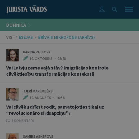
DOMNĪCA
VISI
/
ESEJAS
/
BRĪVAIS MIKROFONS (ARHĪVS)
KARINA PALKOVA
10. OKTOBRIS • 08:48
Vai Latvju zeme vaļā stāv? Imigrācijas kontrole
cilvēktiesību transformācijas kontekstā
TJERĪ MAREMBĒRS
19. AUGUSTS • 10:58
Vai cilvēku drīkst sodīt, pamatojoties tikai uz
“revolucionāro sirdsapziņu”?
5 KOMENTĀRI
SAMIRS ASKEROVS