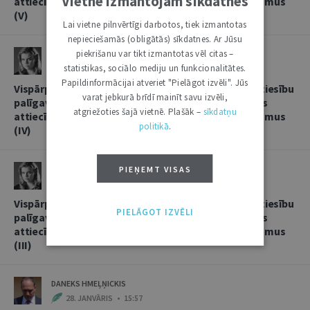
Vietnē izmantojam sīkdatnes
attiecībās, sniedzot korespondentbanku pakalpojumus
(V)
Lai vietne pilnvērtīgi darbotos, tiek izmantotas
nepieciešamās (obligātās) sīkdatnes. Ar Jūsu
piekrišanu var tikt izmantotas vēl citas –
LINDA LIELBRIEDE
statistikas, sociālo mediju un funkcionalitātes.
20. FEBRUĀRIS • 11:13
Papildinformācijai atveriet "Pielāgot izvēli". Jūs
Vispārpieņemtās starptautiskās banku prakses kā tiesību
varat jebkurā brīdī mainīt savu izvēli,
palīgavota vieta un loma kredītiestāžu savstarpējās
atgriežoties šajā vietnē. Plašāk –
sīkdatņu
attiecībās, sniedzot korespondentbanku pakalpojumus
politikā
.
(IV)
LINDA LIELBRIEDE
PIEŅEMT VISAS
4. FEBRUĀRIS • 17:53
Vispārpieņemtās starptautiskās banku prakses kā tiesību
PIELĀGOT IZVĒLI
palīgavota vieta un loma kredītiestāžu savstarpējās
attiecībās, sniedzot korespondentbanku pakalpojumus
(III)
DANEKS HMEĻŅICKIS
28. JANVĀRIS • 15:57