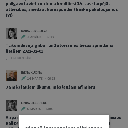
palīgavota vieta un loma kredītiestāžu savstarpējās
attiecībās, sniedzot korespondentbanku pakalpojumus
(VI)
DAIRA SERGEJEVA
4. APRĪLIS • 13:30
“Likumdevēja griba” un Satversmes tiesas spriedums
lietā Nr. 2022-32-01
1 KOMENTĀRI
IRĒNA KUCINA
14. MARTS • 09:13
Ja mēs laužam likumu, mēs laužam arī mieru
LINDA LIELBRIEDE
6. MARTS • 13:07
Vispārpieņemtās starptautiskās banku prakses kā tiesību
palīgavota vieta un loma kredītiestāžu savstarpējās