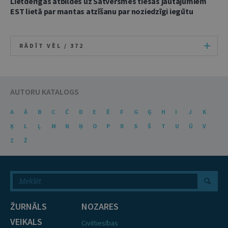
Lietderīgas atbildes uz Satversmes tiesas jautājumiem
EST lietā par mantas atzīšanu par noziedzīgi iegūtu
RĀDĪT VĒL /
372
AUTORU KATALOGS
A
Ā
B
C
Č
D
E
Ē
F
G
Ģ
H
I
J
K
Ķ
L
Ļ
M
N
Ņ
O
P
R
S
Š
T
U
Ū
V
Z
Ž
ŽURNĀLS
NOZARES
VEIKALS
Civiltiesības