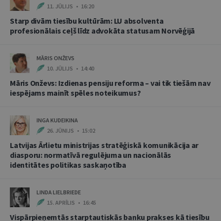
11. JŪLIJS • 16:20
Starp divām tiesību kultūrām: LU absolventa
profesionālais ceļš līdz advokāta statusam Norvēģijā
MĀRIS ONŽEVS
10. JŪLIJS • 14:40
Māris Onževs: Izdienas pensiju reforma – vai tik tiešām nav
iespējams mainīt spēles noteikumus?
INGA KUDEIKINA
26. JŪNIJS • 15:02
Latvijas Ārlietu ministrijas stratēģiskā komunikācija ar
diasporu: normatīvā regulējuma un nacionālās
identitātes politikas saskaņotība
LINDA LIELBRIEDE
15. APRĪLIS • 16:45
Vispārpieņemtās starptautiskās banku prakses kā tiesību