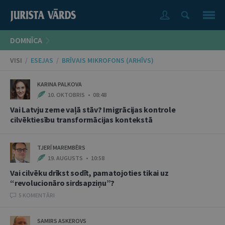
DOMNĪCA
VISI
/
ESEJAS
/
BRĪVAIS MIKROFONS (ARHĪVS)
KARINA PALKOVA
10. OKTOBRIS • 08:48
Vai Latvju zeme vaļā stāv? Imigrācijas kontrole
cilvēktiesību transformācijas kontekstā
TJERĪ MAREMBĒRS
19. AUGUSTS • 10:58
Vai cilvēku drīkst sodīt, pamatojoties tikai uz
“revolucionāro sirdsapziņu”?
5 KOMENTĀRI
SAMIRS ASKEROVS