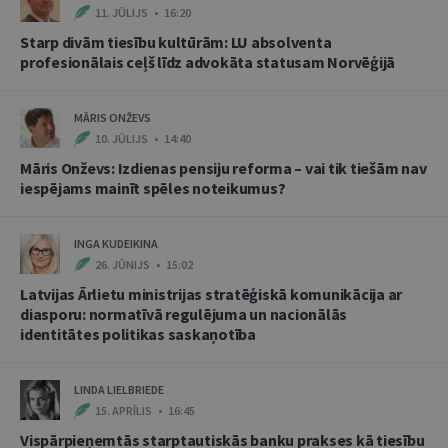
11. JŪLIJS • 16:20
Starp divām tiesību kultūrām: LU absolventa
profesionālais ceļš līdz advokāta statusam Norvēģijā
MĀRIS ONŽEVS
10. JŪLIJS • 14:40
Māris Onževs: Izdienas pensiju reforma – vai tik tiešām nav
iespējams mainīt spēles noteikumus?
INGA KUDEIKINA
26. JŪNIJS • 15:02
Latvijas Ārlietu ministrijas stratēģiskā komunikācija ar
diasporu: normatīvā regulējuma un nacionālās
identitātes politikas saskaņotība
LINDA LIELBRIEDE
15. APRĪLIS • 16:45
Vispārpieņemtās starptautiskās banku prakses kā tiesību