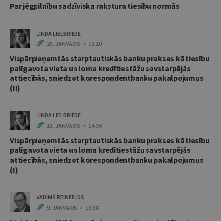
Par jēgpilnību sadzīviska rakstura tiesību normās
LINDA LIELBRIEDE
23. JANVĀRIS • 12:10
Vispārpieņemtās starptautiskās banku prakses kā tiesību
palīgavota vieta un loma kredītiestāžu savstarpējās
attiecībās, sniedzot korespondentbanku pakalpojumus
(II)
LINDA LIELBRIEDE
13. JANVĀRIS • 14:36
Vispārpieņemtās starptautiskās banku prakses kā tiesību
palīgavota vieta un loma kredītiestāžu savstarpējās
attiecībās, sniedzot korespondentbanku pakalpojumus
(I)
VADIMS REINFELDS
9. JANVĀRIS • 16:38