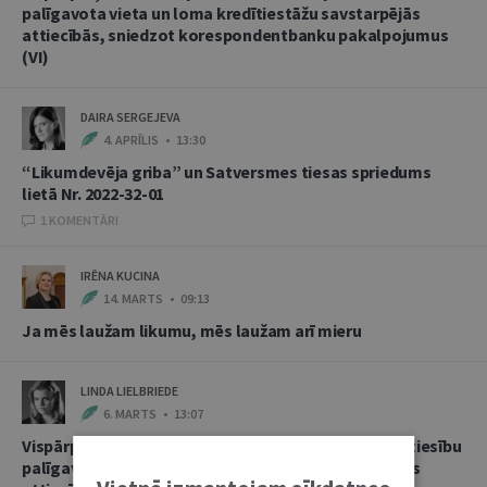
palīgavota vieta un loma kredītiestāžu savstarpējās
attiecībās, sniedzot korespondentbanku pakalpojumus
(VI)
DAIRA SERGEJEVA
4. APRĪLIS • 13:30
“Likumdevēja griba” un Satversmes tiesas spriedums
lietā Nr. 2022-32-01
1 KOMENTĀRI
IRĒNA KUCINA
14. MARTS • 09:13
Ja mēs laužam likumu, mēs laužam arī mieru
LINDA LIELBRIEDE
6. MARTS • 13:07
Vispārpieņemtās starptautiskās banku prakses kā tiesību
palīgavota vieta un loma kredītiestāžu savstarpējās