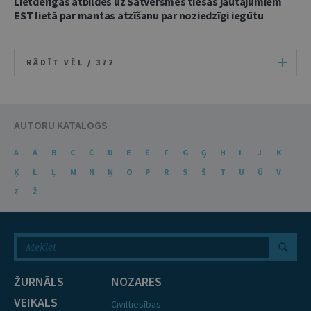
Lietderīgas atbildes uz Satversmes tiesas jautājumiem
EST lietā par mantas atzīšanu par noziedzīgi iegūtu
RĀDĪT VĒL /
372
AUTORU KATALOGS
A
Ā
B
C
Č
D
E
Ē
F
G
Ģ
H
I
J
K
Ķ
L
Ļ
M
N
Ņ
O
P
R
S
Š
T
U
Ū
V
Z
Ž
ŽURNĀLS
NOZARES
VEIKALS
Civiltiesības