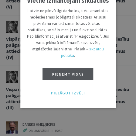
Vietnē izmantojam sīkdatnes
attiecībās, sniedzot korespondentbanku pakalpojumus
(V)
Lai vietne pilnvērtīgi darbotos, tiek izmantotas
nepieciešamās (obligātās) sīkdatnes. Ar Jūsu
piekrišanu var tikt izmantotas vēl citas –
LINDA LIELBRIEDE
statistikas, sociālo mediju un funkcionalitātes.
20. FEBRUĀRIS • 11:13
Papildinformācijai atveriet "Pielāgot izvēli". Jūs
Vispārpieņemtās starptautiskās banku prakses kā tiesību
varat jebkurā brīdī mainīt savu izvēli,
palīgavota vieta un loma kredītiestāžu savstarpējās
atgriežoties šajā vietnē. Plašāk –
sīkdatņu
attiecībās, sniedzot korespondentbanku pakalpojumus
politikā
.
(IV)
LINDA LIELBRIEDE
PIEŅEMT VISAS
4. FEBRUĀRIS • 17:53
Vispārpieņemtās starptautiskās banku prakses kā tiesību
PIELĀGOT IZVĒLI
palīgavota vieta un loma kredītiestāžu savstarpējās
attiecībās, sniedzot korespondentbanku pakalpojumus
(III)
DANEKS HMEĻŅICKIS
28. JANVĀRIS • 15:57