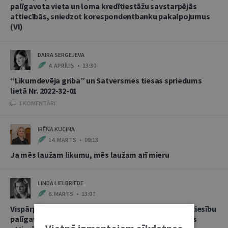
palīgavota vieta un loma kredītiestāžu savstarpējās
attiecībās, sniedzot korespondentbanku pakalpojumus
(VI)
DAIRA SERGEJEVA
4. APRĪLIS • 13:30
“Likumdevēja griba” un Satversmes tiesas spriedums
lietā Nr. 2022-32-01
1 KOMENTĀRI
IRĒNA KUCINA
14. MARTS • 09:13
Ja mēs laužam likumu, mēs laužam arī mieru
LINDA LIELBRIEDE
6. MARTS • 13:07
Vispārpieņemtās starptautiskās banku prakses kā tiesību
palīgavota vieta un loma kredītiestāžu savstarpējās