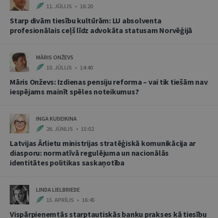
11. JŪLIJS • 16:20
Starp divām tiesību kultūrām: LU absolventa
profesionālais ceļš līdz advokāta statusam Norvēģijā
MĀRIS ONŽEVS
10. JŪLIJS • 14:40
Māris Onževs: Izdienas pensiju reforma – vai tik tiešām nav
iespējams mainīt spēles noteikumus?
INGA KUDEIKINA
26. JŪNIJS • 15:02
Latvijas Ārlietu ministrijas stratēģiskā komunikācija ar
diasporu: normatīvā regulējuma un nacionālās
identitātes politikas saskaņotība
LINDA LIELBRIEDE
15. APRĪLIS • 16:45
Vispārpieņemtās starptautiskās banku prakses kā tiesību