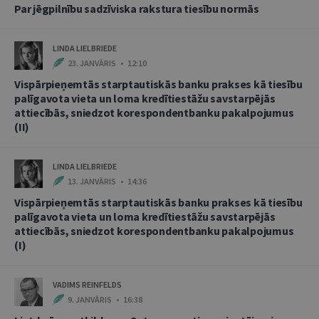
Par jēgpilnību sadzīviska rakstura tiesību normās
LINDA LIELBRIEDE
23. JANVĀRIS • 12:10
Vispārpieņemtās starptautiskās banku prakses kā tiesību
palīgavota vieta un loma kredītiestāžu savstarpējās
attiecībās, sniedzot korespondentbanku pakalpojumus
(II)
LINDA LIELBRIEDE
13. JANVĀRIS • 14:36
Vispārpieņemtās starptautiskās banku prakses kā tiesību
palīgavota vieta un loma kredītiestāžu savstarpējās
attiecībās, sniedzot korespondentbanku pakalpojumus
(I)
VADIMS REINFELDS
9. JANVĀRIS • 16:38