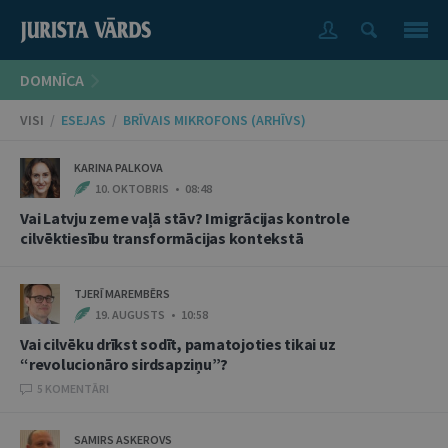
DOMNĪCA
VISI
/
ESEJAS
/
BRĪVAIS MIKROFONS (ARHĪVS)
KARINA PALKOVA
10. OKTOBRIS • 08:48
Vai Latvju zeme vaļā stāv? Imigrācijas kontrole
cilvēktiesību transformācijas kontekstā
TJERĪ MAREMBĒRS
19. AUGUSTS • 10:58
Vai cilvēku drīkst sodīt, pamatojoties tikai uz
“revolucionāro sirdsapziņu”?
5 KOMENTĀRI
SAMIRS ASKEROVS