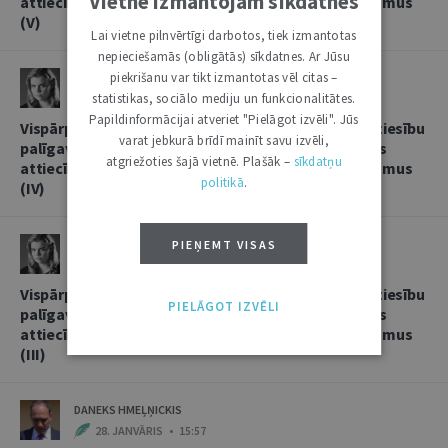
Vietnē izmantojam sīkdatnes
attiecībās, sniedzot korespondentbanku pakalpojumus
(V)
Lai vietne pilnvērtīgi darbotos, tiek izmantotas
nepieciešamās (obligātās) sīkdatnes. Ar Jūsu
piekrišanu var tikt izmantotas vēl citas –
LINDA LIELBRIEDE
statistikas, sociālo mediju un funkcionalitātes.
20. FEBRUĀRIS • 11:13
Papildinformācijai atveriet "Pielāgot izvēli". Jūs
Vispārpieņemtās starptautiskās banku prakses kā tiesību
varat jebkurā brīdī mainīt savu izvēli,
palīgavota vieta un loma kredītiestāžu savstarpējās
atgriežoties šajā vietnē. Plašāk –
sīkdatņu
attiecībās, sniedzot korespondentbanku pakalpojumus
politikā
.
(IV)
LINDA LIELBRIEDE
PIEŅEMT VISAS
4. FEBRUĀRIS • 17:53
Vispārpieņemtās starptautiskās banku prakses kā tiesību
PIELĀGOT IZVĒLI
palīgavota vieta un loma kredītiestāžu savstarpējās
attiecībās, sniedzot korespondentbanku pakalpojumus
(III)
DANEKS HMEĻŅICKIS
28. JANVĀRIS • 15:57