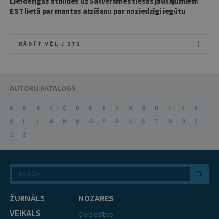
Lietderīgas atbildes uz Satversmes tiesas jautājumiem
EST lietā par mantas atzīšanu par noziedzīgi iegūtu
RĀDĪT VĒL /
372
AUTORU KATALOGS
A
Ā
B
C
Č
D
E
Ē
F
G
Ģ
H
I
J
K
Ķ
L
Ļ
M
N
Ņ
O
P
R
S
Š
T
U
Ū
V
Z
Ž
ŽURNĀLS
NOZARES
VEIKALS
Civiltiesības