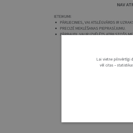
NAV AT
IETEIKUMI:
PĀRLIECINIES, VAI ATSLĒGVĀRDS IR UZRAKS
PRECIZĒ MEKLĒŠANAS PIEPRASĪJUMU.
PĀRBAUDI, VAI IR IZVĒLĒTS ATBILSTOŠS 
Lai vietne pilnvērtīg
vēl citas – statisti