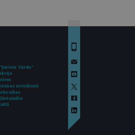
"Jurista Vārdu"
kcija
oriem
ošanas noteikumi
rtiesības
kļūstamība
akti