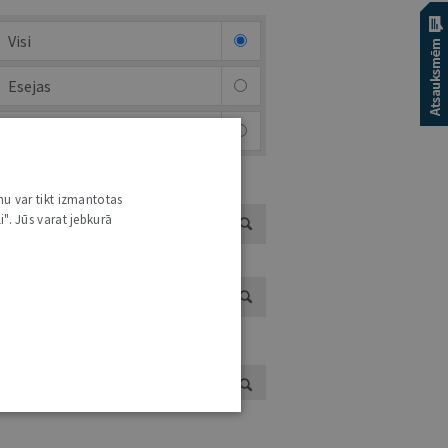
Visi
Esejas
Brīvais mikrofons (arhīvs)
EJAS AUTORI
nu var tikt izmantotas
i". Jūs varat jebkurā
ĪVĀ MIKROFONA AUTORI
UTORS