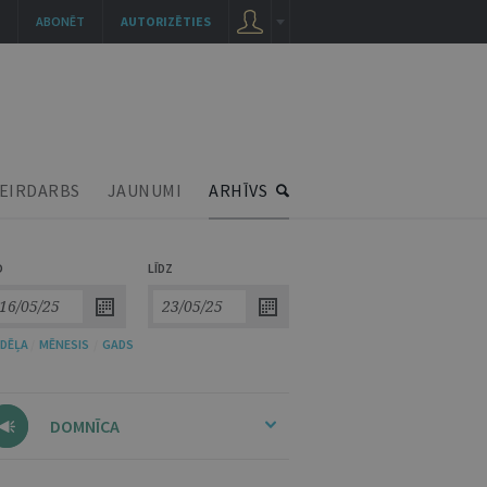
ABONĒT
AUTORIZĒTIES
EIRDARBS
JAUNUMI
ARHĪVS
O
LĪDZ
DĒĻA
/
MĒNESIS
/
GADS
DOMNĪCA