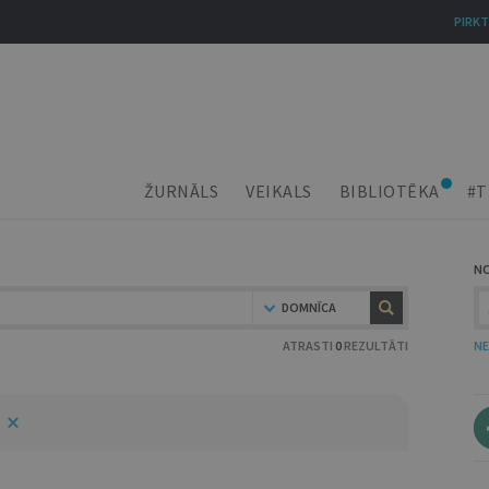
PIRKT
ŽURNĀLS
VEIKALS
BIBLIOTĒKA
#T
N
DOMNĪCA
ATRASTI
0
REZULTĀTI
NE
5