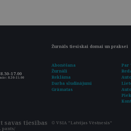
Žurnāls tiesiskai domai un praksei
Abonēšana
Par 
Žurnāli
Reda
8.30–17.00
Reklāma
Aut
nās: 8.30–15.00
Darba sludinājumi
Liet
Grāmatas
Auto
Pie
Kont
t savas tiesības
© VSIA "Latvijas Vēstnesis"
 pants/