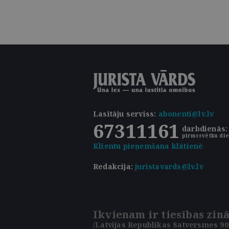
Lasītāju serviss
:
abonenti@lv.lv
67311161
darbdienās: 
pirmssvētku die
Klientu pieņemšana klātienē
Redakcija:
juristavards@lv.lv
Ikvienam ir tiesības zinā
/Latvijas Republikas Satversmes 90.