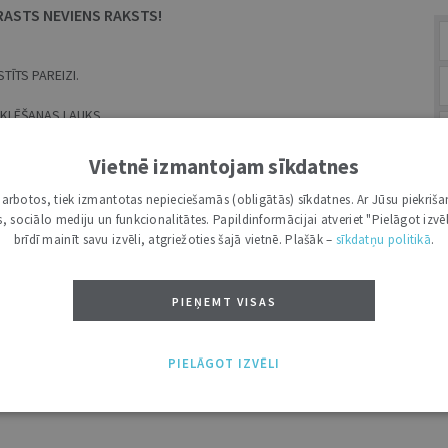
RASTS NEVIENS RAKSTS!
TĪTS PAREIZI.
MEKLĒŠANAS LAUKS.
Vietnē izmantojam sīkdatnes
ES
i darbotos, tiek izmantotas nepieciešamās (obligātās) sīkdatnes. Ar Jūsu piekriša
kas, sociālo mediju un funkcionalitātes. Papildinformācijai atveriet "Pielāgot izvēl
brīdī mainīt savu izvēli, atgriežoties šajā vietnē. Plašāk –
sīkdatņu politikā
.
BR
PIEŅEMT VISAS
A
PIELĀGOT IZVĒLI