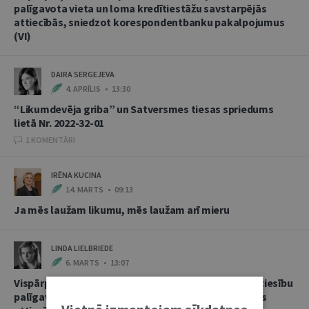
palīgavota vieta un loma kredītiestāžu savstarpējās
attiecībās, sniedzot korespondentbanku pakalpojumus
(VI)
DAIRA SERGEJEVA
4. APRĪLIS • 13:30
“Likumdevēja griba” un Satversmes tiesas spriedums
lietā Nr. 2022-32-01
1 KOMENTĀRI
IRĒNA KUCINA
14. MARTS • 09:13
Ja mēs laužam likumu, mēs laužam arī mieru
LINDA LIELBRIEDE
6. MARTS • 13:07
Vispārpieņemtās starptautiskās banku prakses kā tiesību
palīgavota vieta un loma kredītiestāžu savstarpējās