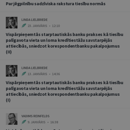
Par jēgpilnību sadzīviska rakstura tiesību normās
LINDA LIELBRIEDE
23. JANVĀRIS • 12:10
Vispārpieņemtās starptautiskās banku prakses kā tiesību
palīgavota vieta un loma kredītiestāžu savstarpējās
attiecībās, sniedzot korespondentbanku pakalpojumus
(II)
LINDA LIELBRIEDE
13. JANVĀRIS • 14:36
Vispārpieņemtās starptautiskās banku prakses kā tiesību
palīgavota vieta un loma kredītiestāžu savstarpējās
attiecībās, sniedzot korespondentbanku pakalpojumus
(I)
VADIMS REINFELDS
9. JANVĀRIS • 16:38