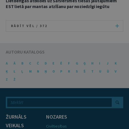
Lietderīgas atbildes uz Satversmes tiesas jautājumiem
EST lietā par mantas atzīšanu par noziedzīgi iegūtu
RĀDĪT VĒL /
372
AUTORU KATALOGS
A
Ā
B
C
Č
D
E
Ē
F
G
Ģ
H
I
J
K
Ķ
L
Ļ
M
N
Ņ
O
P
R
S
Š
T
U
Ū
V
Z
Ž
ŽURNĀLS
NOZARES
VEIKALS
Civiltiesības