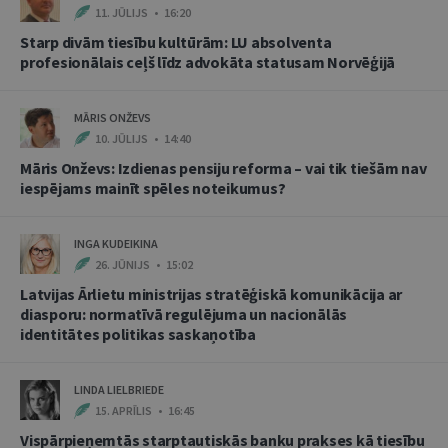
11. JŪLIJS • 16:20
Starp divām tiesību kultūrām: LU absolventa
profesionālais ceļš līdz advokāta statusam Norvēģijā
MĀRIS ONŽEVS
10. JŪLIJS • 14:40
Māris Onževs: Izdienas pensiju reforma – vai tik tiešām nav
iespējams mainīt spēles noteikumus?
INGA KUDEIKINA
26. JŪNIJS • 15:02
Latvijas Ārlietu ministrijas stratēģiskā komunikācija ar
diasporu: normatīvā regulējuma un nacionālās
identitātes politikas saskaņotība
LINDA LIELBRIEDE
15. APRĪLIS • 16:45
Vispārpieņemtās starptautiskās banku prakses kā tiesību