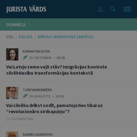
DOMNĪCA
VISI
/
ESEJAS
/
BRĪVAIS MIKROFONS (ARHĪVS)
KARINA PALKOVA
10. OKTOBRIS • 08:48
Vai Latvju zeme vaļā stāv? Imigrācijas kontrole
cilvēktiesību transformācijas kontekstā
TJERĪ MAREMBĒRS
19. AUGUSTS • 10:58
Vai cilvēku drīkst sodīt, pamatojoties tikai uz
“revolucionāro sirdsapziņu”?
5 KOMENTĀRI
SAMIRS ASKEROVS