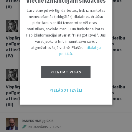
Vietnē izmantojam sīkdatnes
attiecībās, sniedzot korespondentbanku pakalpojumus
(V)
Lai vietne pilnvērtīgi darbotos, tiek izmantotas
nepieciešamās (obligātās) sīkdatnes. Ar Jūsu
piekrišanu var tikt izmantotas vēl citas –
LINDA LIELBRIEDE
statistikas, sociālo mediju un funkcionalitātes.
20. FEBRUĀRIS • 11:13
Papildinformācijai atveriet "Pielāgot izvēli". Jūs
Vispārpieņemtās starptautiskās banku prakses kā tiesību
varat jebkurā brīdī mainīt savu izvēli,
palīgavota vieta un loma kredītiestāžu savstarpējās
atgriežoties šajā vietnē. Plašāk –
sīkdatņu
attiecībās, sniedzot korespondentbanku pakalpojumus
politikā
.
(IV)
LINDA LIELBRIEDE
PIEŅEMT VISAS
4. FEBRUĀRIS • 17:53
Vispārpieņemtās starptautiskās banku prakses kā tiesību
PIELĀGOT IZVĒLI
palīgavota vieta un loma kredītiestāžu savstarpējās
attiecībās, sniedzot korespondentbanku pakalpojumus
(III)
DANEKS HMEĻŅICKIS
28. JANVĀRIS • 15:57