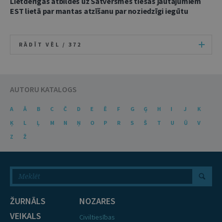
Lietderīgas atbildes uz Satversmes tiesas jautājumiem
EST lietā par mantas atzīšanu par noziedzīgi iegūtu
RĀDĪT VĒL /
372
AUTORU KATALOGS
A
Ā
B
C
Č
D
E
Ē
F
G
Ģ
H
I
J
K
Ķ
L
Ļ
M
N
Ņ
O
P
R
S
Š
T
U
Ū
V
Z
Ž
ŽURNĀLS
NOZARES
VEIKALS
Civiltiesības