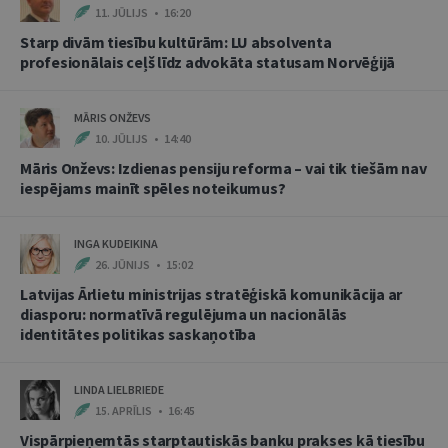
11. JŪLIJS • 16:20
Starp divām tiesību kultūrām: LU absolventa
profesionālais ceļš līdz advokāta statusam Norvēģijā
MĀRIS ONŽEVS
10. JŪLIJS • 14:40
Māris Onževs: Izdienas pensiju reforma – vai tik tiešām nav
iespējams mainīt spēles noteikumus?
INGA KUDEIKINA
26. JŪNIJS • 15:02
Latvijas Ārlietu ministrijas stratēģiskā komunikācija ar
diasporu: normatīvā regulējuma un nacionālās
identitātes politikas saskaņotība
LINDA LIELBRIEDE
15. APRĪLIS • 16:45
Vispārpieņemtās starptautiskās banku prakses kā tiesību