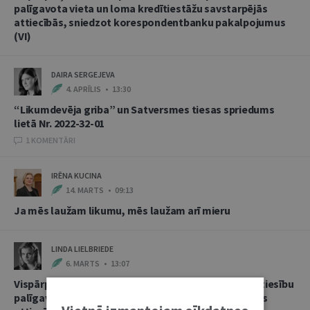
palīgavota vieta un loma kredītiestāžu savstarpējās
attiecībās, sniedzot korespondentbanku pakalpojumus
(VI)
DAIRA SERGEJEVA
4. APRĪLIS • 13:30
“Likumdevēja griba” un Satversmes tiesas spriedums
lietā Nr. 2022-32-01
1 KOMENTĀRI
IRĒNA KUCINA
14. MARTS • 09:13
Ja mēs laužam likumu, mēs laužam arī mieru
LINDA LIELBRIEDE
6. MARTS • 13:07
Vispārpieņemtās starptautiskās banku prakses kā tiesību
palīgavota vieta un loma kredītiestāžu savstarpējās