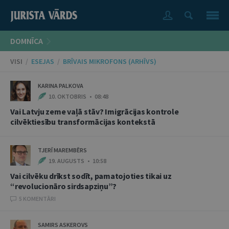
DOMNĪCA
VISI
/
ESEJAS
/
BRĪVAIS MIKROFONS (ARHĪVS)
KARINA PALKOVA
10. OKTOBRIS • 08:48
Vai Latvju zeme vaļā stāv? Imigrācijas kontrole
cilvēktiesību transformācijas kontekstā
TJERĪ MAREMBĒRS
19. AUGUSTS • 10:58
Vai cilvēku drīkst sodīt, pamatojoties tikai uz
“revolucionāro sirdsapziņu”?
5 KOMENTĀRI
SAMIRS ASKEROVS