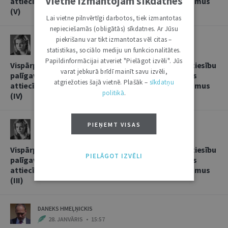
Vietnē izmantojam sīkdatnes
attiecībās, sniedzot korespondentbanku pakalpojumus
(V)
Lai vietne pilnvērtīgi darbotos, tiek izmantotas
nepieciešamās (obligātās) sīkdatnes. Ar Jūsu
piekrišanu var tikt izmantotas vēl citas –
LINDA LIELBRIEDE
statistikas, sociālo mediju un funkcionalitātes.
20. FEBRUĀRIS • 11:13
Papildinformācijai atveriet "Pielāgot izvēli". Jūs
Vispārpieņemtās starptautiskās banku prakses kā tiesību
varat jebkurā brīdī mainīt savu izvēli,
palīgavota vieta un loma kredītiestāžu savstarpējās
atgriežoties šajā vietnē. Plašāk –
sīkdatņu
attiecībās, sniedzot korespondentbanku pakalpojumus
politikā
.
(IV)
LINDA LIELBRIEDE
PIEŅEMT VISAS
4. FEBRUĀRIS • 17:53
Vispārpieņemtās starptautiskās banku prakses kā tiesību
PIELĀGOT IZVĒLI
palīgavota vieta un loma kredītiestāžu savstarpējās
attiecībās, sniedzot korespondentbanku pakalpojumus
(III)
DANEKS HMEĻŅICKIS
28. JANVĀRIS • 15:57