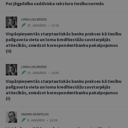
Par jēgpilnību sadzīviska rakstura tiesību normās
LINDA LIELBRIEDE
23. JANVĀRIS • 12:10
Vispārpieņemtās starptautiskās banku prakses kā tiesību
palīgavota vieta un loma kredītiestāžu savstarpējās
attiecībās, sniedzot korespondentbanku pakalpojumus
(II)
LINDA LIELBRIEDE
13. JANVĀRIS • 14:36
Vispārpieņemtās starptautiskās banku prakses kā tiesību
palīgavota vieta un loma kredītiestāžu savstarpējās
attiecībās, sniedzot korespondentbanku pakalpojumus
(I)
VADIMS REINFELDS
9. JANVĀRIS • 16:38