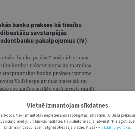
kās banku prakses kā tiesību
edītiestāžu savstarpējās
pondentbanku pakalpojumus (IV)
tautiskā banku prakse” noskaidrošanas
ecību būtības raksturojums un īpatnības
s starptautiskās banku prakses izpratne
 avotos Volfsberga grupas materiāli un
sko regulatīvo iestāžu vidū ierasts minēt
up). Tā ir 1999. gadā dibināta ...
Vietnē izmantojam sīkdatnes
i darbotos, tiek izmantotas nepieciešamās (obligātās) sīkdatnes. Ar Jūsu piekriša
kas, sociālo mediju un funkcionalitātes. Papildinformācijai atveriet "Pielāgot izvēl
brīdī mainīt savu izvēli, atgriežoties šajā vietnē. Plašāk –
sīkdatņu politikā
.
kās banku prakses kā tiesību