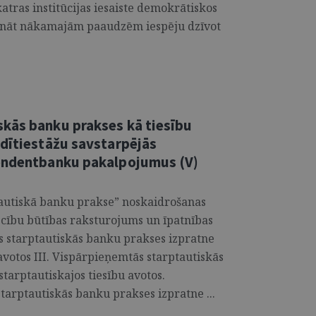
katras institūcijas iesaiste demokrātiskos
ināt nākamajām paaudzēm iespēju dzīvot
kās banku prakses kā tiesību
edītiestāžu savstarpējās
pondentbanku pakalpojumus (V)
tautiskā banku prakse” noskaidrošanas
ecību būtības raksturojums un īpatnības
s starptautiskās banku prakses izpratne
avotos III. Vispārpieņemtās starptautiskās
tarptautiskajos tiesību avotos.
arptautiskās banku prakses izpratne ...