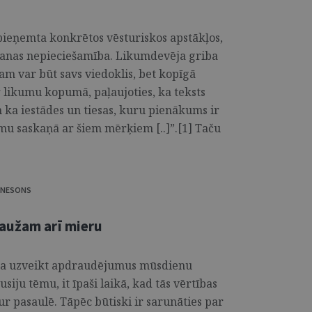
pieņemta konkrētos vēsturiskos apstākļos,
nas nepieciešamība. Likumdevēja griba
am var būt savs viedoklis, bet kopīgā
r likumu kopumā, paļaujoties, ka teksts
 ka iestādes un tiesas, kuru pienākums ir
mu saskaņā ar šiem mērķiem [..]”.[1] Taču
NNESONS
aužam arī mieru
pēja uzveikt apdraudējumus mūsdienu
siju tēmu, it īpaši laikā, kad tās vērtības
tur pasaulē. Tāpēc būtiski ir sarunāties par