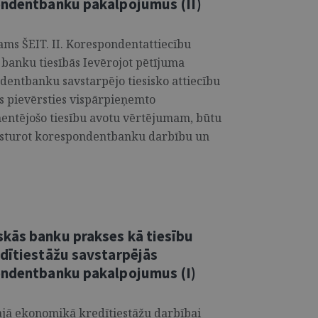
ondentbanku pakalpojumus (II)
ms ŠEIT. II. Korespondentattiecību
 banku tiesībās Ievērojot pētījuma
entbanku savstarpējo tiesisko attiecību
s pievērsties vispārpieņemto
entējošo tiesību avotu vērtējumam, būtu
ksturot korespondentbanku darbību un
kās banku prakses kā tiesību
edītiestāžu savstarpējās
pondentbanku pakalpojumus (I)
lajā ekonomikā kredītiestāžu darbībai