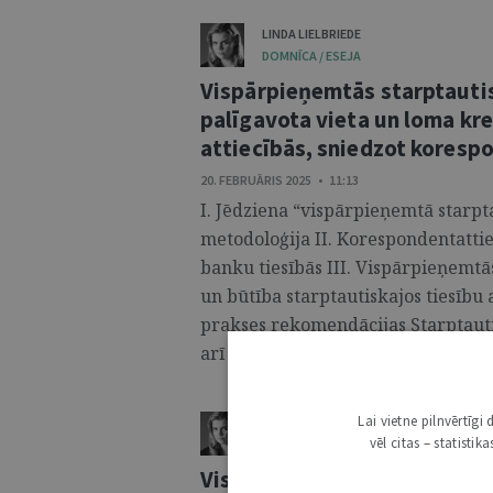
LINDA LIELBRIEDE
DOMNĪCA / ESEJA
Vispārpieņemtās starptautis
palīgavota vieta un loma kr
attiecībās, sniedzot kores
20. FEBRUĀRIS 2025 • 11:13
I. Jēdziena “vispārpieņemtā starp
metodoloģija II. Korespondentatti
banku tiesībās III. Vispārpieņemtā
un būtība starptautiskajos tiesību
prakses rekomendācijas Starptauti
arī Volfsberga grupu (Wolfsberg Gro
Lai vietne pilnvērtīg
LINDA LIELBRIEDE
vēl citas – statisti
DOMNĪCA / ESEJA
Vispārpieņemtās starptautis