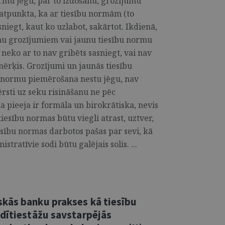
rmu jēgu, par to izdošanu, grozījumu
katpunkta, ka ar tiesību normām (to
niegt, kaut ko uzlabot, sakārtot. Ikdienā,
mu grozījumiem vai jaunu tiesību normu
 neko ar to nav gribēts sasniegt, vai nav
 mērķis. Grozījumi un jaunās tiesību
šo normu piemērošana nestu jēgu, nav
vērsti uz seku risināšanu ne pēc
ka pieeja ir formāla un birokrātiska, nevis
 tiesību normas būtu viegli atrast, uztver,
iesību normas darbotos pašas par sevi, kā
stratīvie sodi būtu galējais solis. ...
kās banku prakses kā tiesību
edītiestāžu savstarpējās