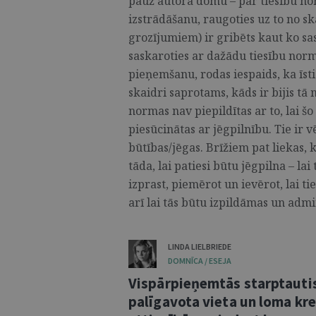
pauž autora domu – par tiesību no
izstrādāšanu, raugoties uz to no s
grozījumiem) ir gribēts kaut ko sas
saskaroties ar dažādu tiesību nor
pieņemšanu, rodas iespaids, ka īsti
skaidri saprotams, kāds ir bijis tā
normas nav piepildītas ar to, lai 
piesūcinātas ar jēgpilnību. Tie ir 
būtības/jēgas. Brīžiem pat liekas, 
tāda, lai patiesi būtu jēgpilna – lai
izprast, piemērot un ievērot, lai t
arī lai tās būtu izpildāmas un admini
LINDA LIELBRIEDE
DOMNĪCA / ESEJA
Vispārpieņemtās starptautis
palīgavota vieta un loma kr