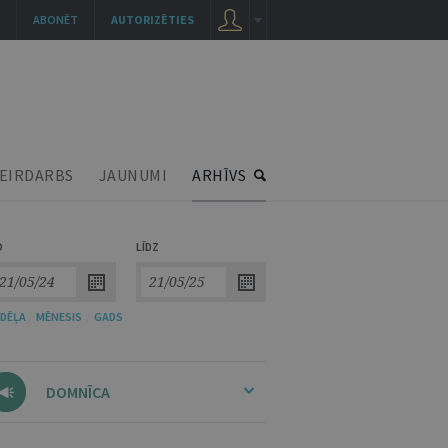
ABONĒT
AUTORIZĒTIES
EIRDARBS
JAUNUMI
ARHĪVS
O
LĪDZ
DĒĻA
/
MĒNESIS
/
GADS
DOMNĪCA