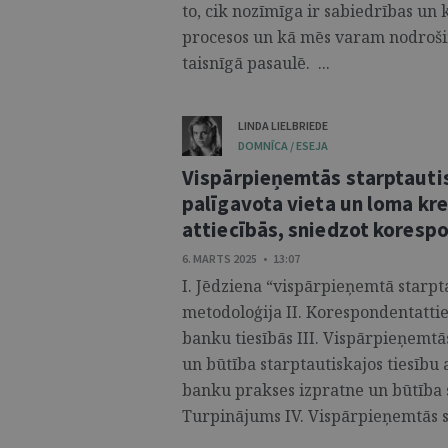
to, cik nozīmīga ir sabiedrības un 
procesos un kā mēs varam nodroš
taisnīgā pasaulē. ...
LINDA LIELBRIEDE
DOMNĪCA / ESEJA
Vispārpieņemtās starptautis
palīgavota vieta un loma kr
attiecībās, sniedzot kores
6. MARTS 2025 • 13:07
I. Jēdziena “vispārpieņemtā starp
metodoloģija II. Korespondentatti
banku tiesībās III. Vispārpieņemtā
un būtība starptautiskajos tiesību 
banku prakses izpratne un būtība s
Turpinājums IV. Vispārpieņemtās st