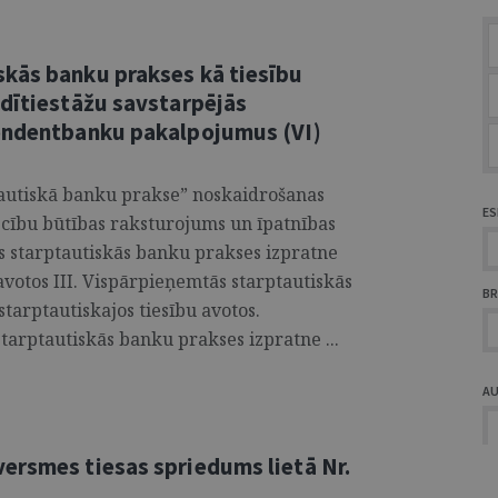
kās banku prakses kā tiesību
edītiestāžu savstarpējās
pondentbanku pakalpojumus (VI)
tautiskā banku prakse” noskaidrošanas
ES
ecību būtības raksturojums un īpatnības
s starptautiskās banku prakses izpratne
avotos III. Vispārpieņemtās starptautiskās
BR
tarptautiskajos tiesību avotos.
arptautiskās banku prakses izpratne ...
A
ersmes tiesas spriedums lietā Nr.