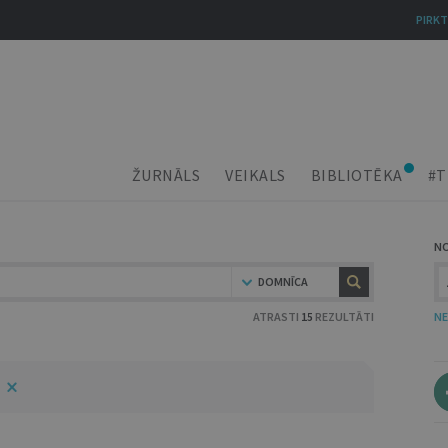
PIRKT
ŽURNĀLS
VEIKALS
BIBLIOTĒKA
#T
N
DOMNĪCA
ATRASTI
15
REZULTĀTI
NE
5