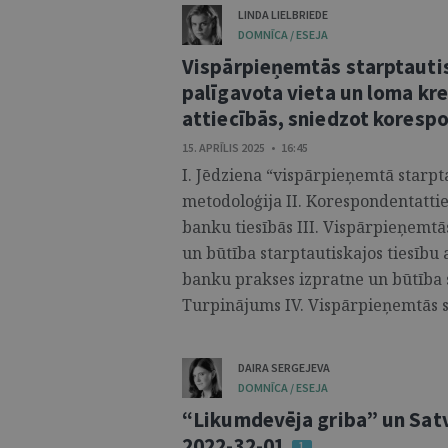
LINDA LIELBRIEDE
DOMNĪCA / ESEJA
Vispārpieņemtās starptautis
palīgavota vieta un loma kr
attiecībās, sniedzot kores
15. APRĪLIS 2025 • 16:45
I. Jēdziena “vispārpieņemtā starp
metodoloģija II. Korespondentatti
banku tiesībās III. Vispārpieņemtā
un būtība starptautiskajos tiesību 
banku prakses izpratne un būtība s
Turpinājums IV. Vispārpieņemtās st
DAIRA SERGEJEVA
DOMNĪCA / ESEJA
“Likumdevēja griba” un Satv
2022-32-01
1