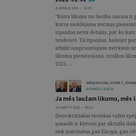
4. APRĪLIS 2025 • 13:30
“Katrs likums un tiesību norma ir 
kuros meklējama normas pieņemša
izpaužas nevis detaļās, par ko katr
tendencē. Tā izpaužas, balsojot pa
atbilst nospraustajiem mērķiem un
likumu piemērošana, iztulkos liku
2025. ...
IRĒNA KUCINA
,
GUDNI T. JOHA
DOMNĪCA / ESEJA
Ja mēs laužam likumu, mēs l
14. MARTS 2025 • 09:13
Demokrātiskas tiesiskas valsts s
pasaulē ir kļuvusi par aktuālu disku
tiek izaicinātas gan Eiropā, gan ci