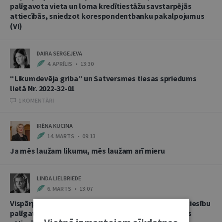
palīgavota vieta un loma kredītiestāžu savstarpējās
attiecībās, sniedzot korespondentbanku pakalpojumus
(VI)
DAIRA SERGEJEVA
4. APRĪLIS • 13:30
“Likumdevēja griba” un Satversmes tiesas spriedums
lietā Nr. 2022-32-01
1 KOMENTĀRI
IRĒNA KUCINA
14. MARTS • 09:13
Ja mēs laužam likumu, mēs laužam arī mieru
LINDA LIELBRIEDE
6. MARTS • 13:07
Vispārpieņemtās starptautiskās banku prakses kā tiesību
palīgavota vieta un loma kredītiestāžu savstarpējās