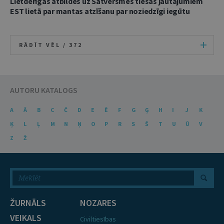
Lietderīgas atbildes uz Satversmes tiesas jautājumiem
EST lietā par mantas atzīšanu par noziedzīgi iegūtu
RĀDĪT VĒL /
372
AUTORU KATALOGS
A
Ā
B
C
Č
D
E
Ē
F
G
Ģ
H
I
J
K
Ķ
L
Ļ
M
N
Ņ
O
P
R
S
Š
T
U
Ū
V
Z
Ž
ŽURNĀLS
NOZARES
VEIKALS
Civiltiesības