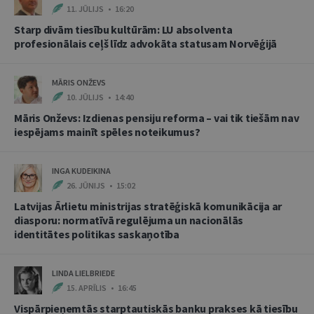
11. JŪLIJS • 16:20
Starp divām tiesību kultūrām: LU absolventa
profesionālais ceļš līdz advokāta statusam Norvēģijā
MĀRIS ONŽEVS
10. JŪLIJS • 14:40
Māris Onževs: Izdienas pensiju reforma – vai tik tiešām nav
iespējams mainīt spēles noteikumus?
INGA KUDEIKINA
26. JŪNIJS • 15:02
Latvijas Ārlietu ministrijas stratēģiskā komunikācija ar
diasporu: normatīvā regulējuma un nacionālās
identitātes politikas saskaņotība
LINDA LIELBRIEDE
15. APRĪLIS • 16:45
Vispārpieņemtās starptautiskās banku prakses kā tiesību