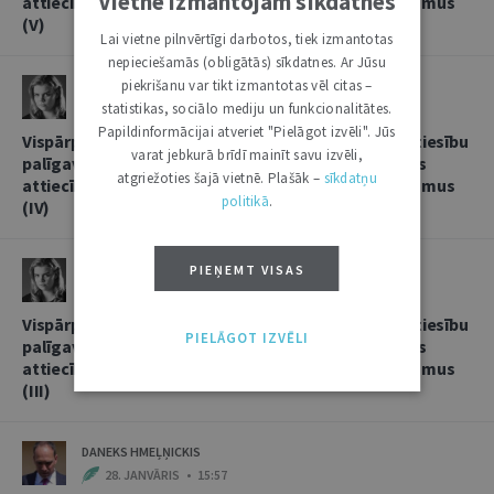
Vietnē izmantojam sīkdatnes
attiecībās, sniedzot korespondentbanku pakalpojumus
(V)
Lai vietne pilnvērtīgi darbotos, tiek izmantotas
nepieciešamās (obligātās) sīkdatnes. Ar Jūsu
piekrišanu var tikt izmantotas vēl citas –
LINDA LIELBRIEDE
statistikas, sociālo mediju un funkcionalitātes.
20. FEBRUĀRIS • 11:13
Papildinformācijai atveriet "Pielāgot izvēli". Jūs
Vispārpieņemtās starptautiskās banku prakses kā tiesību
varat jebkurā brīdī mainīt savu izvēli,
palīgavota vieta un loma kredītiestāžu savstarpējās
atgriežoties šajā vietnē. Plašāk –
sīkdatņu
attiecībās, sniedzot korespondentbanku pakalpojumus
politikā
.
(IV)
LINDA LIELBRIEDE
PIEŅEMT VISAS
4. FEBRUĀRIS • 17:53
Vispārpieņemtās starptautiskās banku prakses kā tiesību
PIELĀGOT IZVĒLI
palīgavota vieta un loma kredītiestāžu savstarpējās
attiecībās, sniedzot korespondentbanku pakalpojumus
(III)
DANEKS HMEĻŅICKIS
28. JANVĀRIS • 15:57