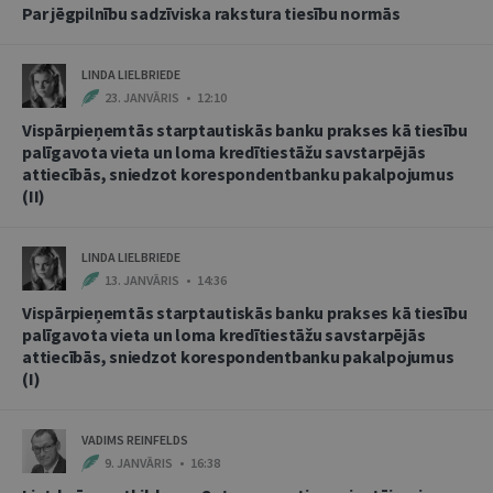
Par jēgpilnību sadzīviska rakstura tiesību normās
LINDA LIELBRIEDE
23. JANVĀRIS • 12:10
Vispārpieņemtās starptautiskās banku prakses kā tiesību
palīgavota vieta un loma kredītiestāžu savstarpējās
attiecībās, sniedzot korespondentbanku pakalpojumus
(II)
LINDA LIELBRIEDE
13. JANVĀRIS • 14:36
Vispārpieņemtās starptautiskās banku prakses kā tiesību
palīgavota vieta un loma kredītiestāžu savstarpējās
attiecībās, sniedzot korespondentbanku pakalpojumus
(I)
VADIMS REINFELDS
9. JANVĀRIS • 16:38