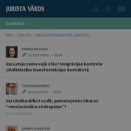
DOMNĪCA
VISI
/
ESEJAS
/
BRĪVAIS MIKROFONS (ARHĪVS)
KARINA PALKOVA
10. OKTOBRIS • 08:48
Vai Latvju zeme vaļā stāv? Imigrācijas kontrole
cilvēktiesību transformācijas kontekstā
TJERĪ MAREMBĒRS
19. AUGUSTS • 10:58
Vai cilvēku drīkst sodīt, pamatojoties tikai uz
“revolucionāro sirdsapziņu”?
5 KOMENTĀRI
SAMIRS ASKEROVS