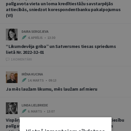
palīgavota vieta un loma kredītiestāžu savstarpējās
attiecībās, sniedzot korespondentbanku pakalpojumus
(VI)
DAIRA SERGEJEVA
4. APRĪLIS • 13:30
“Likumdevēja griba” un Satversmes tiesas spriedums
lietā Nr. 2022-32-01
1 KOMENTĀRI
IRĒNA KUCINA
14. MARTS • 09:13
Ja mēs laužam likumu, mēs laužam arī mieru
LINDA LIELBRIEDE
6. MARTS • 13:07
Vispārpieņemtās starptautiskās banku prakses kā tiesību
palīgavota vieta un loma kredītiestāžu savstarpējās