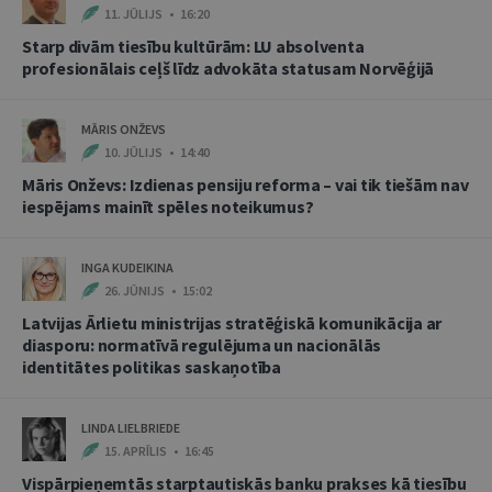
11. JŪLIJS • 16:20
Starp divām tiesību kultūrām: LU absolventa
profesionālais ceļš līdz advokāta statusam Norvēģijā
MĀRIS ONŽEVS
10. JŪLIJS • 14:40
Māris Onževs: Izdienas pensiju reforma – vai tik tiešām nav
iespējams mainīt spēles noteikumus?
INGA KUDEIKINA
26. JŪNIJS • 15:02
Latvijas Ārlietu ministrijas stratēģiskā komunikācija ar
diasporu: normatīvā regulējuma un nacionālās
identitātes politikas saskaņotība
LINDA LIELBRIEDE
15. APRĪLIS • 16:45
Vispārpieņemtās starptautiskās banku prakses kā tiesību