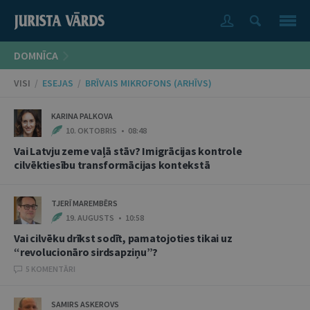
DOMNĪCA
VISI
/
ESEJAS
/
BRĪVAIS MIKROFONS (ARHĪVS)
KARINA PALKOVA
10. OKTOBRIS • 08:48
Vai Latvju zeme vaļā stāv? Imigrācijas kontrole
cilvēktiesību transformācijas kontekstā
TJERĪ MAREMBĒRS
19. AUGUSTS • 10:58
Vai cilvēku drīkst sodīt, pamatojoties tikai uz
“revolucionāro sirdsapziņu”?
5 KOMENTĀRI
SAMIRS ASKEROVS