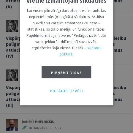
Vietnē izmantojam sīkdatnes
attiecībās, sniedzot korespondentbanku pakalpojumus
(V)
Lai vietne pilnvērtīgi darbotos, tiek izmantotas
nepieciešamās (obligātās) sīkdatnes. Ar Jūsu
piekrišanu var tikt izmantotas vēl citas –
LINDA LIELBRIEDE
statistikas, sociālo mediju un funkcionalitātes.
20. FEBRUĀRIS • 11:13
Papildinformācijai atveriet "Pielāgot izvēli". Jūs
Vispārpieņemtās starptautiskās banku prakses kā tiesību
varat jebkurā brīdī mainīt savu izvēli,
palīgavota vieta un loma kredītiestāžu savstarpējās
atgriežoties šajā vietnē. Plašāk –
sīkdatņu
attiecībās, sniedzot korespondentbanku pakalpojumus
politikā
.
(IV)
LINDA LIELBRIEDE
PIEŅEMT VISAS
4. FEBRUĀRIS • 17:53
Vispārpieņemtās starptautiskās banku prakses kā tiesību
PIELĀGOT IZVĒLI
palīgavota vieta un loma kredītiestāžu savstarpējās
attiecībās, sniedzot korespondentbanku pakalpojumus
(III)
DANEKS HMEĻŅICKIS
28. JANVĀRIS • 15:57