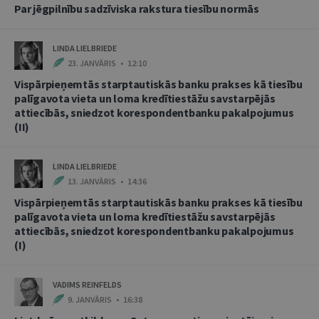
Par jēgpilnību sadzīviska rakstura tiesību normās
LINDA LIELBRIEDE
23. JANVĀRIS • 12:10
Vispārpieņemtās starptautiskās banku prakses kā tiesību
palīgavota vieta un loma kredītiestāžu savstarpējās
attiecībās, sniedzot korespondentbanku pakalpojumus
(II)
LINDA LIELBRIEDE
13. JANVĀRIS • 14:36
Vispārpieņemtās starptautiskās banku prakses kā tiesību
palīgavota vieta un loma kredītiestāžu savstarpējās
attiecībās, sniedzot korespondentbanku pakalpojumus
(I)
VADIMS REINFELDS
9. JANVĀRIS • 16:38