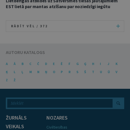
Lietderīgas atbildes uz Satversmes tiesas jautājumiem
EST lietā par mantas atzīšanu par noziedzīgi iegūtu
RĀDĪT VĒL /
372
AUTORU KATALOGS
A
Ā
B
C
Č
D
E
Ē
F
G
Ģ
H
I
J
K
Ķ
L
Ļ
M
N
Ņ
O
P
R
S
Š
T
U
Ū
V
Z
Ž
ŽURNĀLS
NOZARES
VEIKALS
Civiltiesības