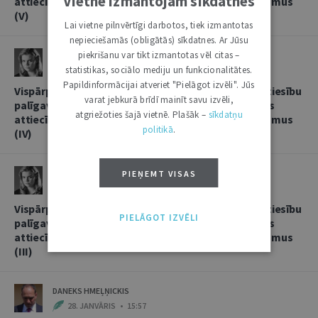
Vietnē izmantojam sīkdatnes
attiecībās, sniedzot korespondentbanku pakalpojumus
(V)
Lai vietne pilnvērtīgi darbotos, tiek izmantotas
nepieciešamās (obligātās) sīkdatnes. Ar Jūsu
piekrišanu var tikt izmantotas vēl citas –
LINDA LIELBRIEDE
statistikas, sociālo mediju un funkcionalitātes.
20. FEBRUĀRIS • 11:13
Papildinformācijai atveriet "Pielāgot izvēli". Jūs
Vispārpieņemtās starptautiskās banku prakses kā tiesību
varat jebkurā brīdī mainīt savu izvēli,
palīgavota vieta un loma kredītiestāžu savstarpējās
atgriežoties šajā vietnē. Plašāk –
sīkdatņu
attiecībās, sniedzot korespondentbanku pakalpojumus
politikā
.
(IV)
LINDA LIELBRIEDE
PIEŅEMT VISAS
4. FEBRUĀRIS • 17:53
Vispārpieņemtās starptautiskās banku prakses kā tiesību
PIELĀGOT IZVĒLI
palīgavota vieta un loma kredītiestāžu savstarpējās
attiecībās, sniedzot korespondentbanku pakalpojumus
(III)
DANEKS HMEĻŅICKIS
28. JANVĀRIS • 15:57