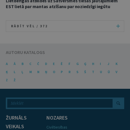
Lietderīgas atbildes uz Satversmes tiesas jautājumiem
EST lietā par mantas atzīšanu par noziedzīgi iegūtu
RĀDĪT VĒL /
372
AUTORU KATALOGS
A
Ā
B
C
Č
D
E
Ē
F
G
Ģ
H
I
J
K
Ķ
L
Ļ
M
N
Ņ
O
P
R
S
Š
T
U
Ū
V
Z
Ž
ŽURNĀLS
NOZARES
VEIKALS
Civiltiesības