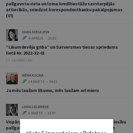
palīgavota vieta un loma kredītiestāžu savstarpējās
attiecībās, sniedzot korespondentbanku pakalpojumus
(VI)
DAIRA SERGEJEVA
4. APRĪLIS • 13:30
“Likumdevēja griba” un Satversmes tiesas spriedums
lietā Nr. 2022-32-01
1 KOMENTĀRI
IRĒNA KUCINA
14. MARTS • 09:13
Ja mēs laužam likumu, mēs laužam arī mieru
LINDA LIELBRIEDE
6. MARTS • 13:07
Vispārpieņemtās starptautiskās banku prakses kā tiesību
palīgavota vieta un loma kredītiestāžu savstarpējās