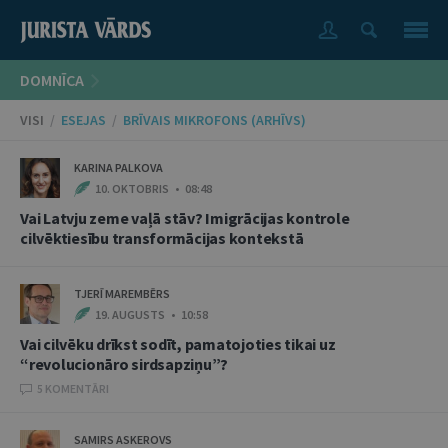
DOMNĪCA
VISI
/
ESEJAS
/
BRĪVAIS MIKROFONS (ARHĪVS)
KARINA PALKOVA
10. OKTOBRIS • 08:48
Vai Latvju zeme vaļā stāv? Imigrācijas kontrole
cilvēktiesību transformācijas kontekstā
TJERĪ MAREMBĒRS
19. AUGUSTS • 10:58
Vai cilvēku drīkst sodīt, pamatojoties tikai uz
“revolucionāro sirdsapziņu”?
5 KOMENTĀRI
SAMIRS ASKEROVS