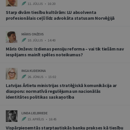
11. JŪLIJS • 16:20
Starp divām tiesību kultūrām: LU absolventa
profesionālais ceļš līdz advokāta statusam Norvēģijā
MĀRIS ONŽEVS
10. JŪLIJS • 14:40
Māris Onževs: Izdienas pensiju reforma – vai tik tiešām nav
iespējams mainīt spēles noteikumus?
INGA KUDEIKINA
26. JŪNIJS • 15:02
Latvijas Ārlietu ministrijas stratēģiskā komunikācija ar
diasporu: normatīvā regulējuma un nacionālās
identitātes politikas saskaņotība
LINDA LIELBRIEDE
15. APRĪLIS • 16:45
Vispārpieņemtās starptautiskās banku prakses kā tiesību