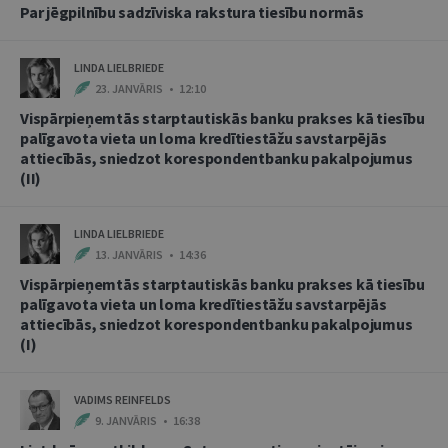
Par jēgpilnību sadzīviska rakstura tiesību normās
LINDA LIELBRIEDE
23. JANVĀRIS • 12:10
Vispārpieņemtās starptautiskās banku prakses kā tiesību
palīgavota vieta un loma kredītiestāžu savstarpējās
attiecībās, sniedzot korespondentbanku pakalpojumus
(II)
LINDA LIELBRIEDE
13. JANVĀRIS • 14:36
Vispārpieņemtās starptautiskās banku prakses kā tiesību
palīgavota vieta un loma kredītiestāžu savstarpējās
attiecībās, sniedzot korespondentbanku pakalpojumus
(I)
VADIMS REINFELDS
9. JANVĀRIS • 16:38