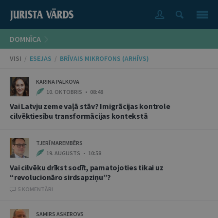
DOMNĪCA
VISI
/
ESEJAS
/
BRĪVAIS MIKROFONS (ARHĪVS)
KARINA PALKOVA
10. OKTOBRIS • 08:48
Vai Latvju zeme vaļā stāv? Imigrācijas kontrole
cilvēktiesību transformācijas kontekstā
TJERĪ MAREMBĒRS
19. AUGUSTS • 10:58
Vai cilvēku drīkst sodīt, pamatojoties tikai uz
“revolucionāro sirdsapziņu”?
5 KOMENTĀRI
SAMIRS ASKEROVS