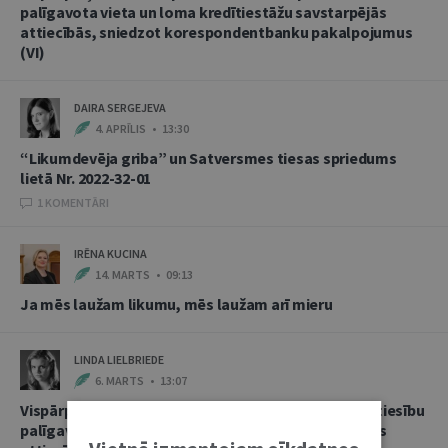
palīgavota vieta un loma kredītiestāžu savstarpējās
attiecībās, sniedzot korespondentbanku pakalpojumus
(VI)
DAIRA SERGEJEVA
4. APRĪLIS • 13:30
“Likumdevēja griba” un Satversmes tiesas spriedums
lietā Nr. 2022-32-01
1 KOMENTĀRI
IRĒNA KUCINA
14. MARTS • 09:13
Ja mēs laužam likumu, mēs laužam arī mieru
LINDA LIELBRIEDE
6. MARTS • 13:07
Vispārpieņemtās starptautiskās banku prakses kā tiesību
palīgavota vieta un loma kredītiestāžu savstarpējās