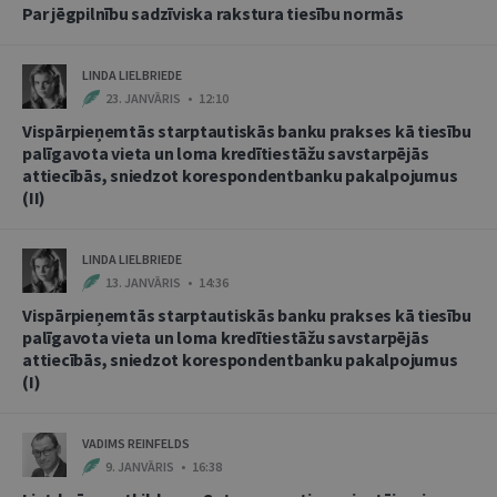
Par jēgpilnību sadzīviska rakstura tiesību normās
LINDA LIELBRIEDE
23. JANVĀRIS • 12:10
Vispārpieņemtās starptautiskās banku prakses kā tiesību
palīgavota vieta un loma kredītiestāžu savstarpējās
attiecībās, sniedzot korespondentbanku pakalpojumus
(II)
LINDA LIELBRIEDE
13. JANVĀRIS • 14:36
Vispārpieņemtās starptautiskās banku prakses kā tiesību
palīgavota vieta un loma kredītiestāžu savstarpējās
attiecībās, sniedzot korespondentbanku pakalpojumus
(I)
VADIMS REINFELDS
9. JANVĀRIS • 16:38