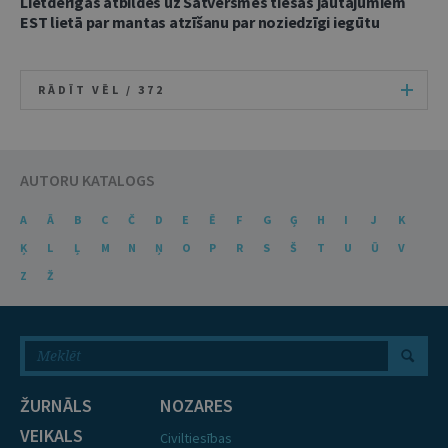
Lietderīgas atbildes uz Satversmes tiesas jautājumiem
EST lietā par mantas atzīšanu par noziedzīgi iegūtu
RĀDĪT VĒL /
372
AUTORU KATALOGS
A
Ā
B
C
Č
D
E
Ē
F
G
Ģ
H
I
J
K
Ķ
L
Ļ
M
N
Ņ
O
P
R
S
Š
T
U
Ū
V
Z
Ž
ŽURNĀLS
NOZARES
VEIKALS
Civiltiesības