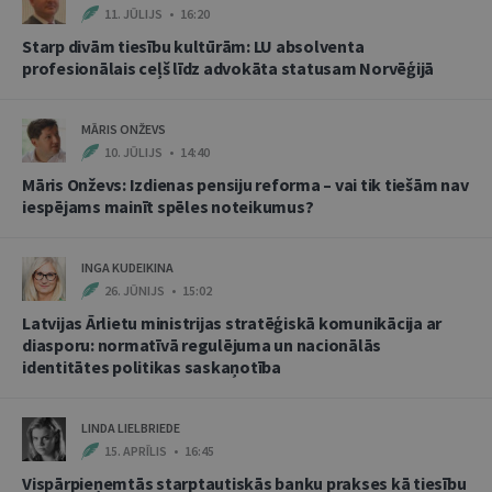
11. JŪLIJS • 16:20
Starp divām tiesību kultūrām: LU absolventa
profesionālais ceļš līdz advokāta statusam Norvēģijā
MĀRIS ONŽEVS
10. JŪLIJS • 14:40
Māris Onževs: Izdienas pensiju reforma – vai tik tiešām nav
iespējams mainīt spēles noteikumus?
INGA KUDEIKINA
26. JŪNIJS • 15:02
Latvijas Ārlietu ministrijas stratēģiskā komunikācija ar
diasporu: normatīvā regulējuma un nacionālās
identitātes politikas saskaņotība
LINDA LIELBRIEDE
15. APRĪLIS • 16:45
Vispārpieņemtās starptautiskās banku prakses kā tiesību