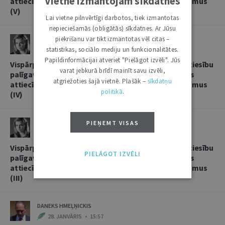
Vietnē izmantojam sīkdatnes
attiecībās, sniedzot korespondentbanku pakalpojumus
(V)
Lai vietne pilnvērtīgi darbotos, tiek izmantotas
nepieciešamās (obligātās) sīkdatnes. Ar Jūsu
piekrišanu var tikt izmantotas vēl citas –
LINDA LIELBRIEDE
statistikas, sociālo mediju un funkcionalitātes.
20. FEBRUĀRIS • 11:13
Papildinformācijai atveriet "Pielāgot izvēli". Jūs
Vispārpieņemtās starptautiskās banku prakses kā tiesību
varat jebkurā brīdī mainīt savu izvēli,
palīgavota vieta un loma kredītiestāžu savstarpējās
atgriežoties šajā vietnē. Plašāk –
sīkdatņu
attiecībās, sniedzot korespondentbanku pakalpojumus
politikā
.
(IV)
LINDA LIELBRIEDE
PIEŅEMT VISAS
4. FEBRUĀRIS • 17:53
Vispārpieņemtās starptautiskās banku prakses kā tiesību
PIELĀGOT IZVĒLI
palīgavota vieta un loma kredītiestāžu savstarpējās
attiecībās, sniedzot korespondentbanku pakalpojumus
(III)
DANEKS HMEĻŅICKIS
28. JANVĀRIS • 15:57