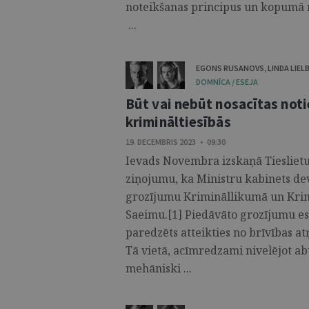
noteikšanas principus un kopumā 
...
EGONS RUSANOVS
,
LINDA LIEL
DOMNĪCA / ESEJA
Būt vai nebūt nosacītas not
krimināltiesībās
19. DECEMBRIS 2023 • 09:30
Ievads Novembra izskaņā Tieslietu
ziņojumu, ka Ministru kabinets de
grozījumu Krimināllikumā un Krimi
Saeimu.[1] Piedāvāto grozījumu es
paredzēts atteikties no brīvības a
Tā vietā, acīmredzami nivelējot abu
mehāniski ...