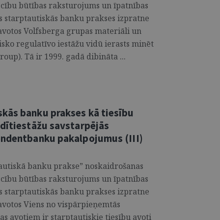
ecību būtības raksturojums un īpatnības
s starptautiskās banku prakses izpratne
 avotos Volfsberga grupas materiāli un
sko regulatīvo iestāžu vidū ierasts minēt
up). Tā ir 1999. gadā dibināta ...
kās banku prakses kā tiesību
edītiestāžu savstarpējās
ondentbanku pakalpojumus (III)
tautiskā banku prakse” noskaidrošanas
ecību būtības raksturojums un īpatnības
s starptautiskās banku prakses izpratne
 avotos Viens no vispārpieņemtās
s avotiem ir starptautiskie tiesību avoti