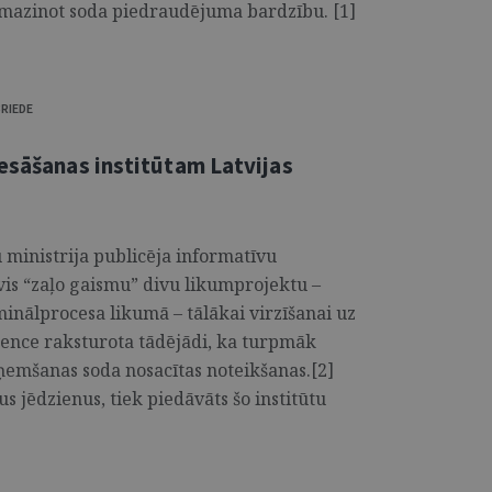
mazinot soda piedraudējuma bardzību. [1]
BRIEDE
iesāšanas institūtam Latvijas
 ministrija publicēja informatīvu
vis “zaļo gaismu” divu likumprojektu –
nālprocesa likumā – tālākai virzīšanai uz
ence raksturota tādējādi, ka turpmāk
tņemšanas soda nosacītas noteikšanas.[2]
s jēdzienus, tiek piedāvāts šo institūtu