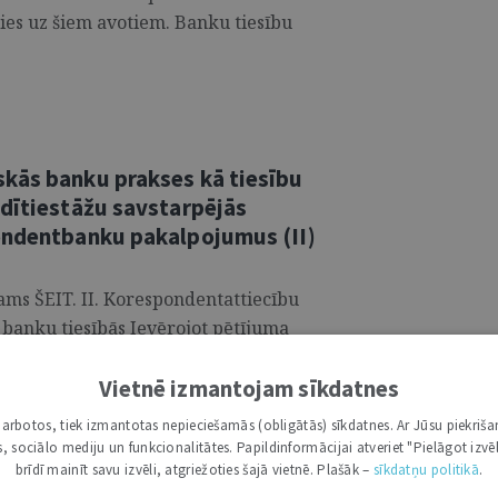
ties uz šiem avotiem. Banku tiesību
kās banku prakses kā tiesību
edītiestāžu savstarpējās
ondentbanku pakalpojumus (II)
ms ŠEIT. II. Korespondentattiecību
 banku tiesībās Ievērojot pētījuma
entbanku savstarpējo tiesisko attiecību
s pievērsties vispārpieņemto
Vietnē izmantojam sīkdatnes
entējošo tiesību avotu vērtējumam, būtu
i darbotos, tiek izmantotas nepieciešamās (obligātās) sīkdatnes. Ar Jūsu piekriša
ksturot korespondentbanku darbību un
kas, sociālo mediju un funkcionalitātes. Papildinformācijai atveriet "Pielāgot izvēl
brīdī mainīt savu izvēli, atgriežoties šajā vietnē. Plašāk –
sīkdatņu politikā
.