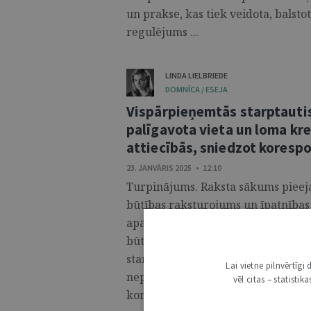
un prakse, kas tiek veidota, balsto
regulējums ...
LINDA LIELBRIEDE
DOMNĪCA / ESEJA
Vispārpieņemtās starptautis
palīgavota vieta un loma kr
attiecībās, sniedzot koresp
23. JANVĀRIS 2025 • 12:10
Turpinājums. Raksta sākums pieeja
būtības raksturojums un īpatnības
apakšmērķi – noskaidrot korespond
būtību un tiesisko raksturu, iekam
starptautisko banku praksi reglam
Lai vietne pilnvērtīg
nepieciešams vismaz lakoniski ra
vēl citas – statisti
korespondentattiecību būtību, ...