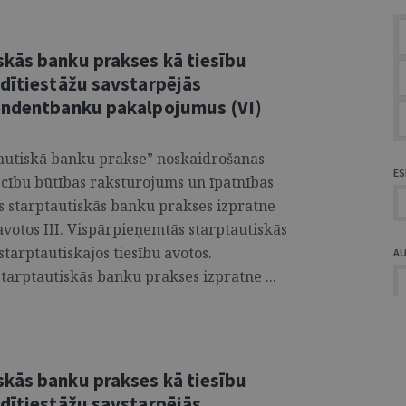
kās banku prakses kā tiesību
edītiestāžu savstarpējās
pondentbanku pakalpojumus (VI)
tautiskā banku prakse” noskaidrošanas
ES
ecību būtības raksturojums un īpatnības
s starptautiskās banku prakses izpratne
avotos III. Vispārpieņemtās starptautiskās
tarptautiskajos tiesību avotos.
A
arptautiskās banku prakses izpratne ...
kās banku prakses kā tiesību
edītiestāžu savstarpējās