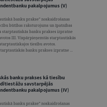
pondentbanku pakalpojumus (V)
tautiskā banku prakse” noskaidrošanas
ecību būtības raksturojums un īpatnības
s starptautiskās banku prakses izpratne
avotos III. Vispārpieņemtās starptautiskās
tarptautiskajos tiesību avotos.
arptautiskās banku prakses izpratne ...
kās banku prakses kā tiesību
edītiestāžu savstarpējās
pondentbanku pakalpojumus (IV)
tautiskā banku prakse” noskaidrošanas