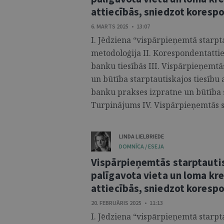
attiecībās, sniedzot kores
6. MARTS 2025 • 13:07
I. Jēdziena “vispārpieņemtā starp
metodoloģija II. Korespondentatti
banku tiesībās III. Vispārpieņemtā
un būtība starptautiskajos tiesību 
banku prakses izpratne un būtība s
Turpinājums IV. Vispārpieņemtās st
LINDA LIELBRIEDE
DOMNĪCA / ESEJA
Vispārpieņemtās starptautis
palīgavota vieta un loma kr
attiecībās, sniedzot kores
20. FEBRUĀRIS 2025 • 11:13
I. Jēdziena “vispārpieņemtā starp