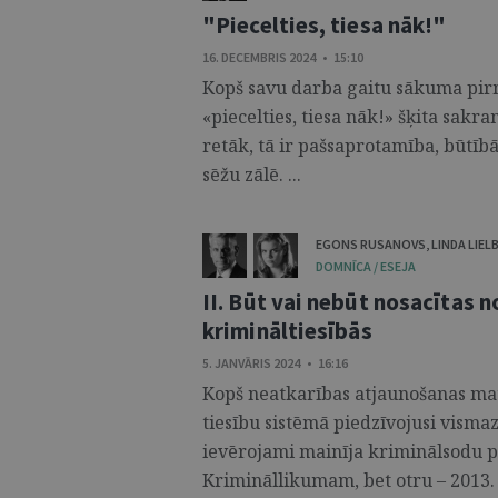
"Piecelties, tiesa nāk!"
16. DECEMBRIS 2024 • 15:10
Kopš savu darba gaitu sākuma pir
«piecelties, tiesa nāk!» šķita sakra
retāk, tā ir pašsaprotamība, būtībā 
sēžu zālē. ...
EGONS RUSANOVS
,
LINDA LIEL
DOMNĪCA / ESEJA
II. Būt vai nebūt nosacītas 
krimināltiesībās
5. JANVĀRIS 2024 • 16:16
Kopš neatkarības atjaunošanas mat
tiesību sistēmā piedzīvojusi vismaz
ievērojami mainīja kriminālsodu pol
Krimināllikumam, bet otru – 2013. g