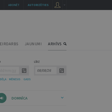
ABONĒT
AUTORIZĒTIES
EIRDARBS
JAUNUMI
ARHĪVS
O
LĪDZ
DĒĻA
/
MĒNESIS
/
GADS
DOMNĪCA