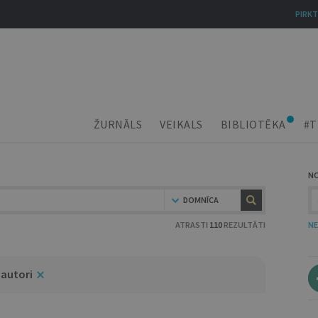
PIRKT
ŽURNĀLS
VEIKALS
BIBLIOTĒKA
#T
N
DOMNĪCA
ATRASTI
110
REZULTĀTI
NE
3 autori