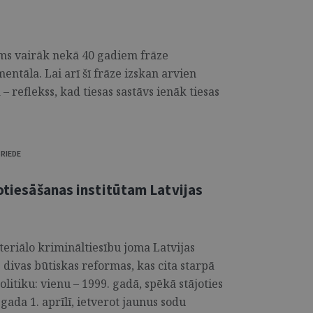
ms vairāk nekā 40 gadiem frāze
mentāla. Lai arī šī frāze izskan arvien
– reflekss, kad tiesas sastāvs ienāk tiesas
BRIEDE
notiesāšanas institūtam Latvijas
eriālo krimināltiesību joma Latvijas
 divas būtiskas reformas, kas cita starpā
itiku: vienu – 1999. gadā, spēkā stājoties
ada 1. aprīlī, ietverot jaunus sodu