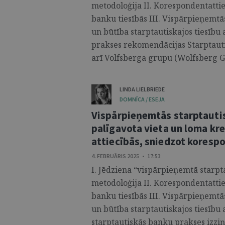
metodoloģija II. Korespondentatti
banku tiesībās III. Vispārpieņemtā
un būtība starptautiskajos tiesību
prakses rekomendācijas Starptauti
arī Volfsberga grupu (Wolfsberg Gro
LINDA LIELBRIEDE
DOMNĪCA / ESEJA
Vispārpieņemtās starptautis
palīgavota vieta un loma kr
attiecībās, sniedzot koresp
4. FEBRUĀRIS 2025 • 17:53
I. Jēdziena “vispārpieņemtā starp
metodoloģija II. Korespondentatti
banku tiesībās III. Vispārpieņemtā
un būtība starptautiskajos tiesību
starptautiskās banku prakses izziņa