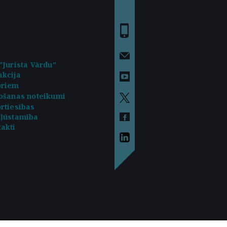
"Jurista Vārdu"
kcija
oriem
ošanas noteikumi
rtiesības
kļūstamība
akti