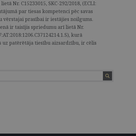
lietā Nr. C15233015, SKC-292/2018, (ECLI:
utājumā par tiesas kompetenci pēc savas
 vērstajai prasībai ir iestājies noilgums.
enā ir taisījis spriedumu arī lietā Nr.
:AT:2018:1206.C37124214.1.S), kurā
 uz patērētāja tiesību aizsardzību, ir cēlis