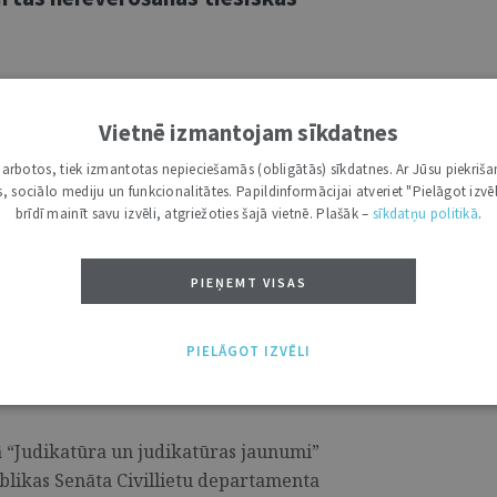
rta spriedums lietā Nr. 2018-11-01 nu jau
a sprieduma lietā Nr. 2017-17-01
Vietnē izmantojam sīkdatnes
evējam dod skaidru vēstījumu,[1] ka
i darbotos, tiek izmantotas nepieciešamās (obligātās) sīkdatnes. Ar Jūsu piekriša
jākļūst pienācīgam un caurspīdīgam, tā
kas, sociālo mediju un funkcionalitātes. Papildinformācijai atveriet "Pielāgot izvēl
pastnieku”[2] ēra nu ir beigusies. ...
brīdī mainīt savu izvēli, atgriežoties šajā vietnē. Plašāk –
sīkdatņu politikā
.
PIEŅEMT VISAS
esā pretstatā patērētāja kā vājākas
PIELĀGOT IZVĒLI
niciatīva prasības noilguma
elšanas termiņi
5
ā “Judikatūra un judikatūras jaunumi”
ublikas Senāta Civillietu departamenta