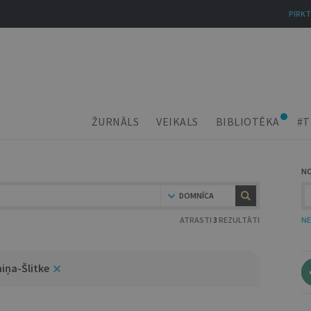
PIRKT
ŽURNĀLS
VEIKALS
BIBLIOTĒKA
#T
N
DOMNĪCA
ATRASTI
3
REZULTĀTI
NE
iņa-Šlitke