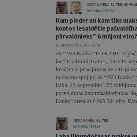
INDRA KANIŅA-ŠLITKE
,
NORMUN
DOMNĪCA / ESEJA
Kam pieder un kam tiks mak
kontos iesaldētie pašvaldīb
pārvaldnieks” 6 miljoni eiro
12. DECEMBRIS 2019 • 13:22
AS “PNB Banka” 12.09.2019. ir pasl
iecelts administrators, kurš 19. se
kreditoru prasījumus un citu person
maksātnespējīgo AS “PNB Banka” p
laikā. 22. septembrī LTV raidījums 
pašvaldības kapitālsabiedrības “
Banka” atrodas 6 069 584 eiro. Kam 
INDRA KANIŅA-ŠLITKE
DOMNĪCA / ESEJA
Laba likumdošanas prakse un