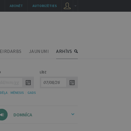
ABONĒT
AUTORIZĒTIES
EIRDARBS
JAUNUMI
ARHĪVS
O
LĪDZ
DĒĻA
/
MĒNESIS
/
GADS
DOMNĪCA