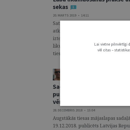
sekas
1
20. MARTS 2019 • 14:11
Satversmes tiesas 2019. gada 6. ma
atkārtoti (pēc 2018. gada 12. aprīļ
izteiktajiem secinājumiem) likumd
Lai vietne pilnvērtīg
likumdošanas procesam Latvijā ir 
vēl citas – statisti
tiesai netieši norādot, ka Saeimas “
INDRA KANIŅA-ŠLITKE
DOMNĪCA / ESEJA
Sacīkstes princips civilproc
puses aizsardzībai: tiesas i
vērtēšanā un šādas ierunas c
28. DECEMBRIS 2018 • 15:04
Augstākās tiesas mājaslapas sadaļ
19.12.2018. publicēts Latvijas Rep