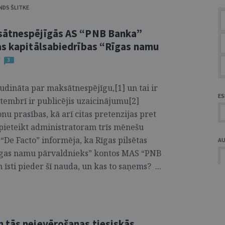
DS ŠLITKE
sātnespējīgās AS “PNB Banka”
as kapitālsabiedrības “Rīgas namu
?
3
udināta par maksātnespējīgu,[1] un tai ir
ES
ptembrī ir publicējis uzaicinājumu[2]
u prasības, kā arī citas pretenzijas pret
ieteikt administratoram trīs mēnešu
“De Facto” informēja, ka Rīgas pilsētas
A
Rīgas namu pārvaldnieks” kontos MAS “PNB
īsti pieder šī nauda, un kas to saņems? ...
 tās neievērošanas tiesiskās