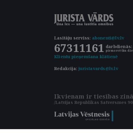
Lasītāju serviss
:
abonenti@lv.lv
67311161
darbdienās: 
pirmssvētku die
Klientu pieņemšana klātienē
Redakcija:
juristavards@lv.lv
Ikvienam ir tiesības zinā
/Latvijas Republikas Satversmes 90.