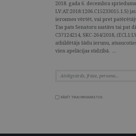
2018. gada 6. decembra spriedums 
LV:AT:2018:1206.C15233015.1.S) ja
ierosmes vērtēt, vai pret patērētāju
Tas pats Senatoru sastāvs tai pat di
C37124214, SKC-264/2018, (ECL1:LV
atbildētājs šādu ierunu, atsaucoties
vien apelācijas sūdzībā. ...
RĀDĪT TIKAI VIRSRAKSTUS