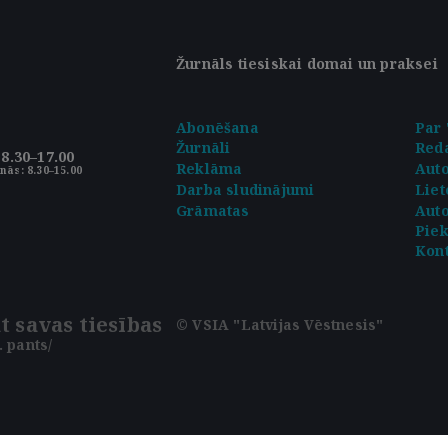
Žurnāls tiesiskai domai un praksei
Abonēšana
Par 
Žurnāli
Reda
8.30–17.00
Reklāma
Aut
nās: 8.30–15.00
Darba sludinājumi
Liet
Grāmatas
Auto
Pie
Kont
t savas tiesības
© VSIA "Latvijas Vēstnesis"
 pants/