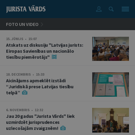
FOTO UN VIDEO
15. JŪNIJS • 15:07
Atskats uz diskusiju "Latvijas jurists:
Eiropas Savienības un nacionālo
tiesību piemērotājs"
18. DECEMBRIS • 15:33
Aicinājums apmeklēt izstādi
“Juridiskā prese Latvijas tiesību
telpā”
6. NOVEMBRIS • 12:32
Jau 20 gadus "Jurista Vārds" liek
uzmirdzēt jurisprudences
uzlecošajām zvaigznēm!