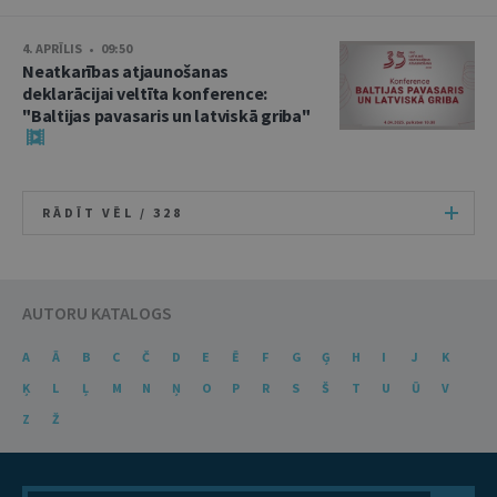
4. APRĪLIS • 09:50
Neatkarības atjaunošanas
deklarācijai veltīta konference:
"Baltijas pavasaris un latviskā griba"
RĀDĪT VĒL /
328
AUTORU KATALOGS
A
Ā
B
C
Č
D
E
Ē
F
G
Ģ
H
I
J
K
Ķ
L
Ļ
M
N
Ņ
O
P
R
S
Š
T
U
Ū
V
Z
Ž