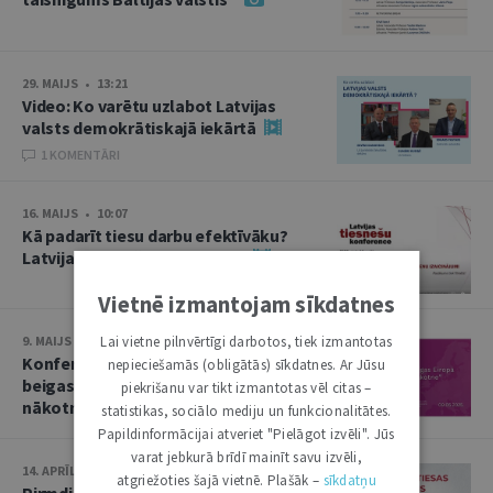
29. MAIJS • 13:21
Video: Ko varētu uzlabot Latvijas
valsts demokrātiskajā iekārtā
1 KOMENTĀRI
16. MAIJS • 10:07
Kā padarīt tiesu darbu efektīvāku?
Latvijas tiesnešu konference
Vietnē izmantojam sīkdatnes
Lai vietne pilnvērtīgi darbotos, tiek izmantotas
9. MAIJS • 13:50
Konference “Otrā pasaules kara
nepieciešamās (obligātās) sīkdatnes. Ar Jūsu
beigas Eiropā un Baltija: nolaupītā
piekrišanu var tikt izmantotas vēl citas –
nākotne”
statistikas, sociālo mediju un funkcionalitātes.
Papildinformācijai atveriet "Pielāgot izvēli". Jūs
varat jebkurā brīdī mainīt savu izvēli,
14. APRĪLIS • 10:13
atgriežoties šajā vietnē. Plašāk –
sīkdatņu
Pirmdien plēnumā – Augstākās