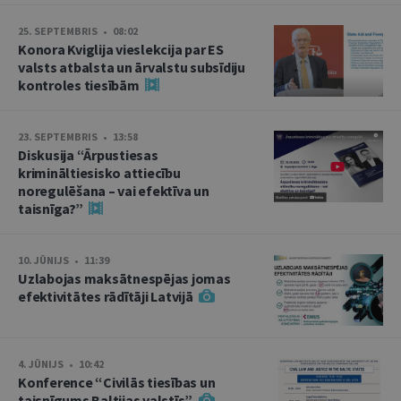
25. SEPTEMBRIS • 08:02
Konora Kviglija vieslekcija par ES
valsts atbalsta un ārvalstu subsīdiju
kontroles tiesībām
23. SEPTEMBRIS • 13:58
Diskusija “Ārpustiesas
krimināltiesisko attiecību
noregulēšana – vai efektīva un
taisnīga?”
10. JŪNIJS • 11:39
Uzlabojas maksātnespējas jomas
efektivitātes rādītāji Latvijā
4. JŪNIJS • 10:42
Konference “Civilās tiesības un
taisnīgums Baltijas valstīs”