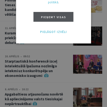
politikā
.
tiesas priekšsēdētāja amata
kandidāta izvirzīšana un divas
vēlēšanas
PIEŅEMT VISAS
11. APRĪLIS • 15:02
PIELĀGOT IZVĒLI
Kuram jābūt Augstākās tiesas
priekšsēdētājam? Kandidātu
debates
10. APRĪLIS • 09:52
Starptautiskā konferencē izceļ
intelektuālā īpašuma nozīmīgo
ietekmi uz konkurētspēju un
ekonomisko izaugsmi
8. APRĪLIS • 10:22
Apgabaltiesu atjaunošanu novērtē
kā apliecinājumu valsts tiesiskajai
nepārtrauktībai