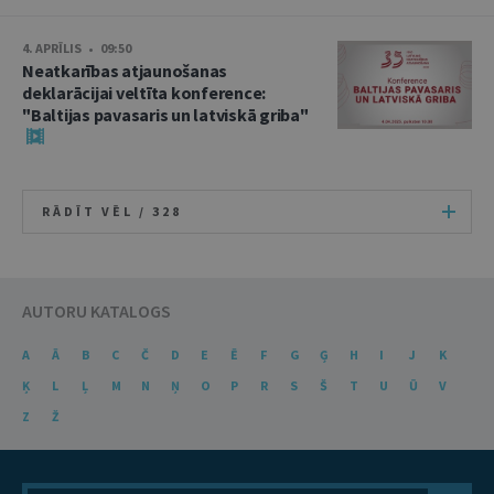
4. APRĪLIS • 09:50
Neatkarības atjaunošanas
deklarācijai veltīta konference:
"Baltijas pavasaris un latviskā griba"
RĀDĪT VĒL /
328
AUTORU KATALOGS
A
Ā
B
C
Č
D
E
Ē
F
G
Ģ
H
I
J
K
Ķ
L
Ļ
M
N
Ņ
O
P
R
S
Š
T
U
Ū
V
Z
Ž