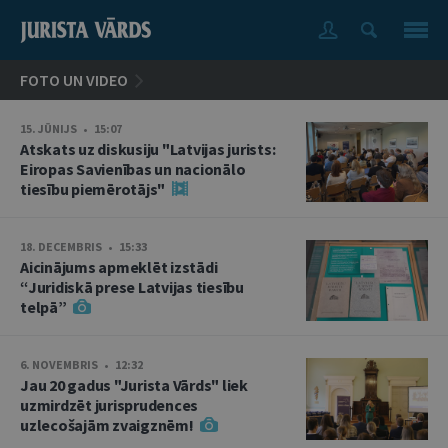
FOTO UN VIDEO
15. JŪNIJS • 15:07
Atskats uz diskusiju "Latvijas jurists:
Eiropas Savienības un nacionālo
tiesību piemērotājs"
18. DECEMBRIS • 15:33
Aicinājums apmeklēt izstādi
“Juridiskā prese Latvijas tiesību
telpā”
6. NOVEMBRIS • 12:32
Jau 20 gadus "Jurista Vārds" liek
uzmirdzēt jurisprudences
uzlecošajām zvaigznēm!