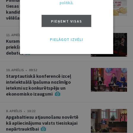
politikā
.
tiesas priekšsēdētāja amata
kandidāta izvirzīšana un divas
vēlēšanas
PIEŅEMT VISAS
11. APRĪLIS • 15:02
PIELĀGOT IZVĒLI
Kuram jābūt Augstākās tiesas
priekšsēdētājam? Kandidātu
debates
10. APRĪLIS • 09:52
Starptautiskā konferencē izceļ
intelektuālā īpašuma nozīmīgo
ietekmi uz konkurētspēju un
ekonomisko izaugsmi
8. APRĪLIS • 10:22
Apgabaltiesu atjaunošanu novērtē
kā apliecinājumu valsts tiesiskajai
nepārtrauktībai