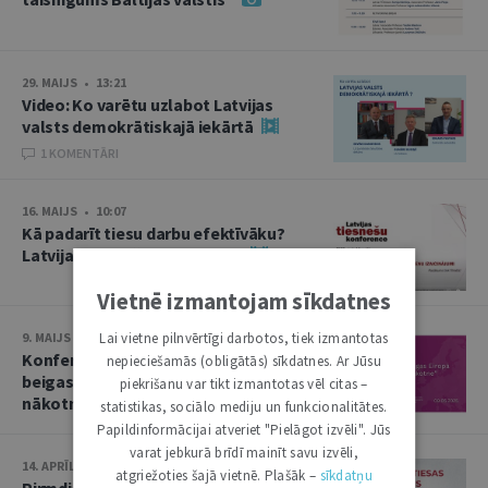
29. MAIJS • 13:21
Video: Ko varētu uzlabot Latvijas
valsts demokrātiskajā iekārtā
1 KOMENTĀRI
16. MAIJS • 10:07
Kā padarīt tiesu darbu efektīvāku?
Latvijas tiesnešu konference
Vietnē izmantojam sīkdatnes
Lai vietne pilnvērtīgi darbotos, tiek izmantotas
9. MAIJS • 13:50
Konference “Otrā pasaules kara
nepieciešamās (obligātās) sīkdatnes. Ar Jūsu
beigas Eiropā un Baltija: nolaupītā
piekrišanu var tikt izmantotas vēl citas –
nākotne”
statistikas, sociālo mediju un funkcionalitātes.
Papildinformācijai atveriet "Pielāgot izvēli". Jūs
varat jebkurā brīdī mainīt savu izvēli,
14. APRĪLIS • 10:13
atgriežoties šajā vietnē. Plašāk –
sīkdatņu
Pirmdien plēnumā – Augstākās