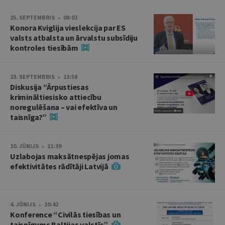
25. SEPTEMBRIS • 08:02
Konora Kviglija vieslekcija par ES
valsts atbalsta un ārvalstu subsīdiju
kontroles tiesībām
23. SEPTEMBRIS • 13:58
Diskusija “Ārpustiesas
krimināltiesisko attiecību
noregulēšana – vai efektīva un
taisnīga?”
10. JŪNIJS • 11:39
Uzlabojas maksātnespējas jomas
efektivitātes rādītāji Latvijā
4. JŪNIJS • 10:42
Konference “Civilās tiesības un
taisnīgums Baltijas valstīs”