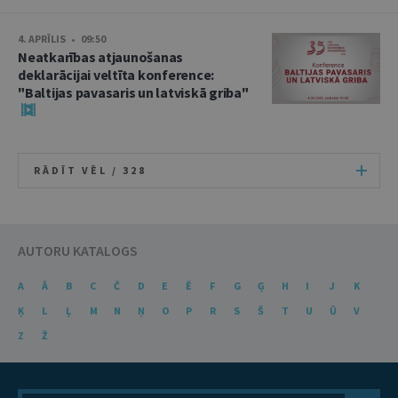
4. APRĪLIS • 09:50
Neatkarības atjaunošanas
deklarācijai veltīta konference:
"Baltijas pavasaris un latviskā griba"
RĀDĪT VĒL /
328
AUTORU KATALOGS
A
Ā
B
C
Č
D
E
Ē
F
G
Ģ
H
I
J
K
Ķ
L
Ļ
M
N
Ņ
O
P
R
S
Š
T
U
Ū
V
Z
Ž