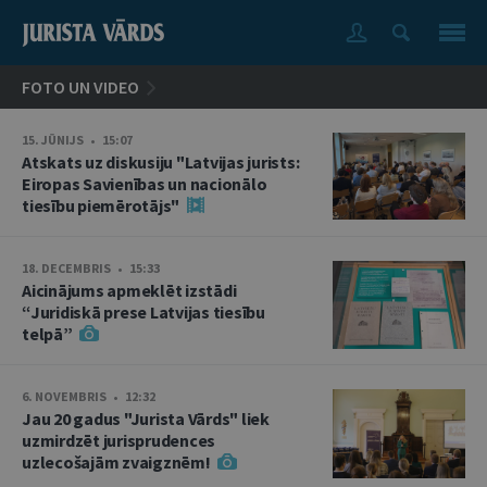
FOTO UN VIDEO
15. JŪNIJS • 15:07
Atskats uz diskusiju "Latvijas jurists:
Eiropas Savienības un nacionālo
tiesību piemērotājs"
18. DECEMBRIS • 15:33
Aicinājums apmeklēt izstādi
“Juridiskā prese Latvijas tiesību
telpā”
6. NOVEMBRIS • 12:32
Jau 20 gadus "Jurista Vārds" liek
uzmirdzēt jurisprudences
uzlecošajām zvaigznēm!