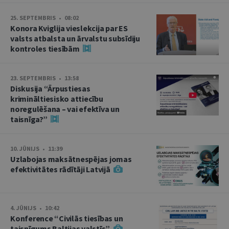
25. SEPTEMBRIS • 08:02
Konora Kviglija vieslekcija par ES
valsts atbalsta un ārvalstu subsīdiju
kontroles tiesībām
23. SEPTEMBRIS • 13:58
Diskusija “Ārpustiesas
krimināltiesisko attiecību
noregulēšana – vai efektīva un
taisnīga?”
10. JŪNIJS • 11:39
Uzlabojas maksātnespējas jomas
efektivitātes rādītāji Latvijā
4. JŪNIJS • 10:42
Konference “Civilās tiesības un
taisnīgums Baltijas valstīs”