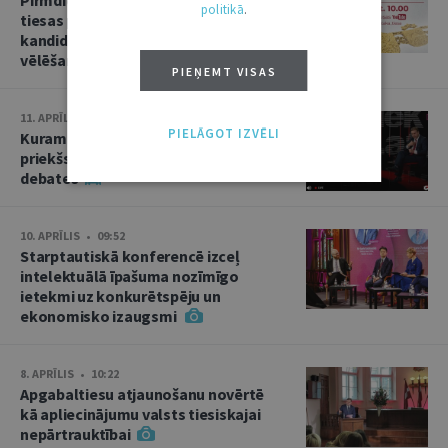
politikā
.
tiesas priekšsēdētāja amata
kandidāta izvirzīšana un divas
vēlēšanas
PIEŅEMT VISAS
11. APRĪLIS • 15:02
PIELĀGOT IZVĒLI
Kuram jābūt Augstākās tiesas
priekšsēdētājam? Kandidātu
debates
10. APRĪLIS • 09:52
Starptautiskā konferencē izceļ
intelektuālā īpašuma nozīmīgo
ietekmi uz konkurētspēju un
ekonomisko izaugsmi
8. APRĪLIS • 10:22
Apgabaltiesu atjaunošanu novērtē
kā apliecinājumu valsts tiesiskajai
nepārtrauktībai