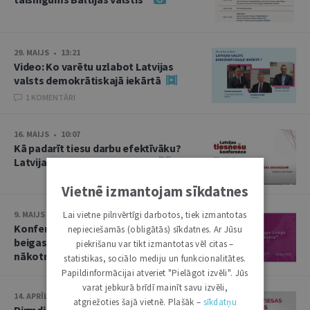
29. MAIJS • 13:21
Video: Ko varētu uzlabot Latvijas
valsts demokrātiskajā iekārtā
1 KOMENTĀRI
16. MAIJS • 10:07
Kā padarīt tiesu darbu efektīvāku?
Latvijas tiesnešu konference
Vietnē izmantojam sīkdatnes
Lai vietne pilnvērtīgi darbotos, tiek izmantotas
9. MAIJS • 13:50
Konference “Otrā pasaules kara
nepieciešamās (obligātās) sīkdatnes. Ar Jūsu
beigas Eiropā un Baltija: nolaupītā
piekrišanu var tikt izmantotas vēl citas –
nākotne”
statistikas, sociālo mediju un funkcionalitātes.
Papildinformācijai atveriet "Pielāgot izvēli". Jūs
varat jebkurā brīdī mainīt savu izvēli,
14. APRĪLIS • 10:13
atgriežoties šajā vietnē. Plašāk –
sīkdatņu
Pirmdien plēnumā – Augstākās