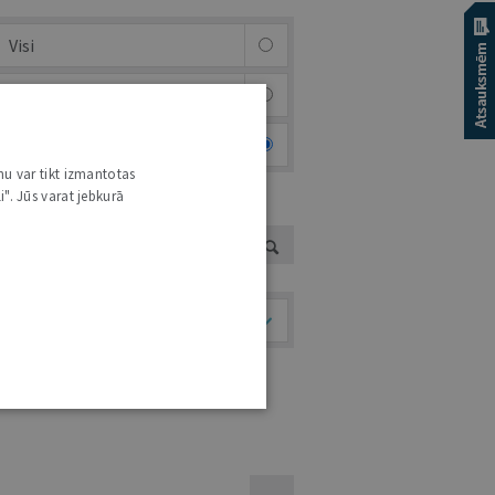
Visi
Afiša
Foto & video
nu var tikt izmantotas
i". Jūs varat jebkurā
UTORS
Temati