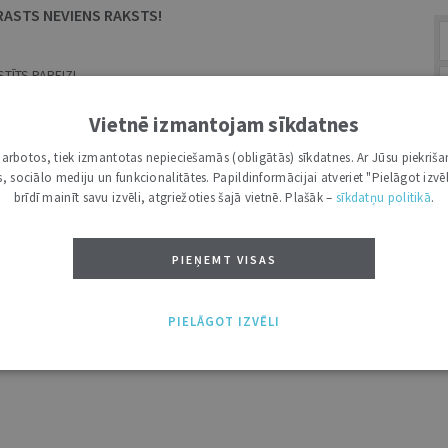
RASTS NEVIENS RAKSTS!
TĪTS PAREIZI.
MEKLĒŠANAS LAUKS.
Vietnē izmantojam sīkdatnes
i darbotos, tiek izmantotas nepieciešamās (obligātās) sīkdatnes. Ar Jūsu piekriša
kas, sociālo mediju un funkcionalitātes. Papildinformācijai atveriet "Pielāgot izvēl
A
brīdī mainīt savu izvēli, atgriežoties šajā vietnē. Plašāk –
sīkdatņu politikā
.
PIEŅEMT VISAS
PIELĀGOT IZVĒLI