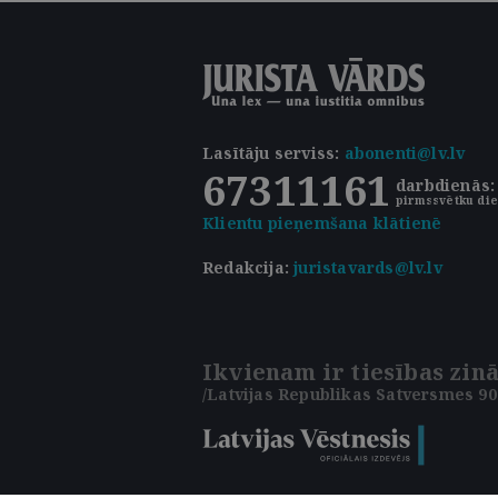
Lasītāju serviss
:
abonenti@lv.lv
67311161
darbdienās: 
pirmssvētku die
Klientu pieņemšana klātienē
Redakcija:
juristavards@lv.lv
Ikvienam ir tiesības zinā
/Latvijas Republikas Satversmes 90.