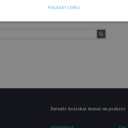
asaules kara beigas Eiropā un Baltija:
PIELĀGOT IZVĒLI
Žurnāls tiesiskai domai un praksei
Abonēšana
Par 