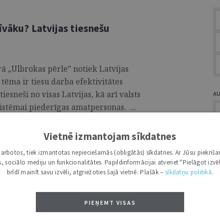
īvāku? Latvijas tiesnešu
rā „Ulbrokas pērle” notiek Latvijas
tēma ir tiesu darba efektivitātes
esneši no visas Latvijas, kā arī valsts
A
istēmai piederīgas amatpersonas. ...
Vietnē izmantojam sīkdatnes
i darbotos, tiek izmantotas nepieciešamās (obligātās) sīkdatnes. Ar Jūsu piekriša
ra beigas Eiropā un Baltija:
kas, sociālo mediju un funkcionalitātes. Papildinformācijai atveriet "Pielāgot izvēl
brīdī mainīt savu izvēli, atgriežoties šajā vietnē. Plašāk –
sīkdatņu politikā
.
ot, ka Otrā pasaules kara beigas Baltijas
PIEŅEMT VISAS
 atjaunošanu, bet gan PSRS okupāciju, 9.