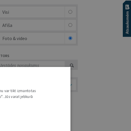
Visi
Afiša
Foto & video
UTORS
Temati
nu var tikt izmantotas
i". Jūs varat jebkurā