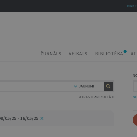
PIRKT
ŽURNĀLS
VEIKALS
BIBLIOTĒKA
#T
N
JAUNUMI
ATRASTI
2
REZULTĀTI
NE
09/05/25 - 16/05/25