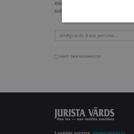
maijā norisinās konference “Otrā p
nolaupītā nākotne”. ...
RĀDĪT TIKAI VIRSRAKSTUS
Lasītāju serviss
:
abonenti@lv.lv