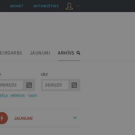
ABONĒT
AUTORIZĒTIES
EIRDARBS
JAUNUMI
ARHĪVS
O
LĪDZ
DĒĻA
/
MĒNESIS
/
GADS
JAUNUMI