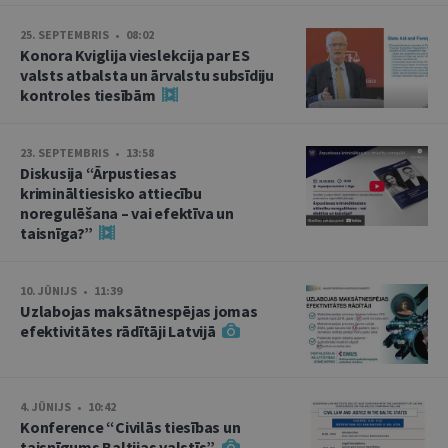
25. SEPTEMBRIS • 08:02
Konora Kviglija vieslekcija par ES
valsts atbalsta un ārvalstu subsīdiju
kontroles tiesībām
23. SEPTEMBRIS • 13:58
Diskusija “Ārpustiesas
krimināltiesisko attiecību
noregulēšana – vai efektīva un
taisnīga?”
10. JŪNIJS • 11:39
Uzlabojas maksātnespējas jomas
efektivitātes rādītāji Latvijā
4. JŪNIJS • 10:42
Konference “Civilās tiesības un
taisnīgums Baltijas valstīs”