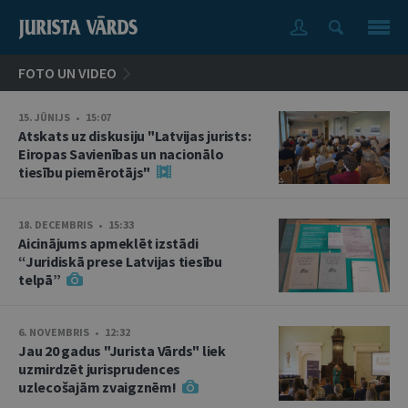
FOTO UN VIDEO
15. JŪNIJS • 15:07
Atskats uz diskusiju "Latvijas jurists:
Eiropas Savienības un nacionālo
tiesību piemērotājs"
18. DECEMBRIS • 15:33
Aicinājums apmeklēt izstādi
“Juridiskā prese Latvijas tiesību
telpā”
6. NOVEMBRIS • 12:32
Jau 20 gadus "Jurista Vārds" liek
uzmirdzēt jurisprudences
uzlecošajām zvaigznēm!