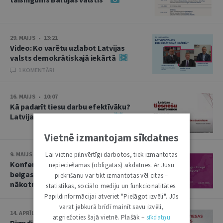
29. MAIJS • 13:21
Video: Ko varētu uzlabot Latvijas
valsts demokrātiskajā iekārtā
1 KOMENTĀRI
16. MAIJS • 10:07
Kā padarīt tiesu darbu efektīvāku?
Latvijas tiesnešu konference
Vietnē izmantojam sīkdatnes
Lai vietne pilnvērtīgi darbotos, tiek izmantotas
9. MAIJS • 13:50
Konference “Otrā pasaules kara
nepieciešamās (obligātās) sīkdatnes. Ar Jūsu
beigas Eiropā un Baltija: nolaupītā
piekrišanu var tikt izmantotas vēl citas –
nākotne”
statistikas, sociālo mediju un funkcionalitātes.
Papildinformācijai atveriet "Pielāgot izvēli". Jūs
varat jebkurā brīdī mainīt savu izvēli,
14. APRĪLIS • 10:13
atgriežoties šajā vietnē. Plašāk –
sīkdatņu
Pirmdien plēnumā – Augstākās