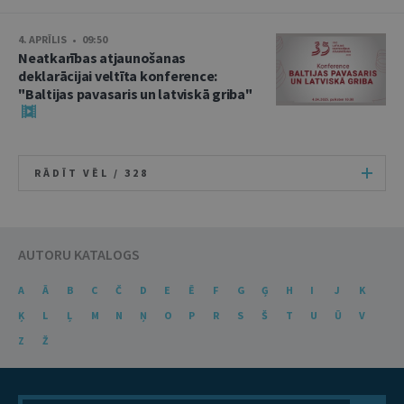
4. APRĪLIS • 09:50
Neatkarības atjaunošanas
deklarācijai veltīta konference:
"Baltijas pavasaris un latviskā griba"
RĀDĪT VĒL /
328
AUTORU KATALOGS
A
Ā
B
C
Č
D
E
Ē
F
G
Ģ
H
I
J
K
Ķ
L
Ļ
M
N
Ņ
O
P
R
S
Š
T
U
Ū
V
Z
Ž