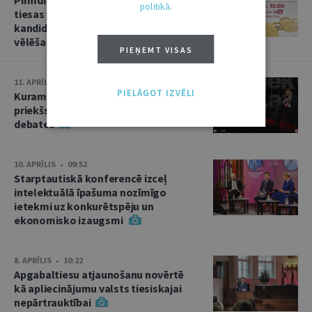
politikā
.
tiesas priekšsēdētāja amata
kandidāta izvirzīšana un divas
vēlēšanas
PIEŅEMT VISAS
11. APRĪLIS • 15:02
PIELĀGOT IZVĒLI
Kuram jābūt Augstākās tiesas
priekšsēdētājam? Kandidātu
debates
10. APRĪLIS • 09:52
Starptautiskā konferencē izceļ
intelektuālā īpašuma nozīmīgo
ietekmi uz konkurētspēju un
ekonomisko izaugsmi
8. APRĪLIS • 10:22
Apgabaltiesu atjaunošanu novērtē
kā apliecinājumu valsts tiesiskajai
nepārtrauktībai