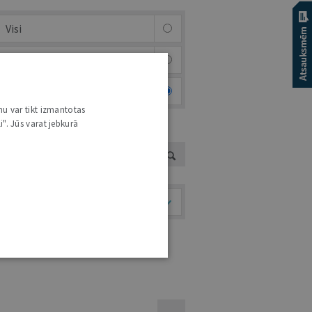
Visi
Afiša
Foto & video
nu var tikt izmantotas
i". Jūs varat jebkurā
UTORS
Temati