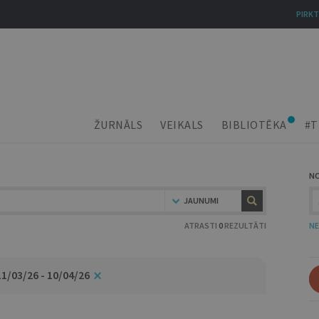
PIRKT
ŽURNĀLS
VEIKALS
BIBLIOTĒKA
#T
N
JAUNUMI
ATRASTI
0
REZULTĀTI
NE
11/03/26 - 10/04/26