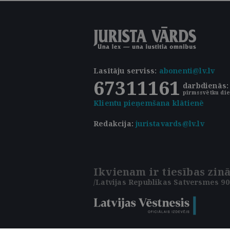
Lasītāju serviss
:
abonenti@lv.lv
67311161
darbdienās: 
pirmssvētku die
Klientu pieņemšana klātienē
Redakcija:
juristavards@lv.lv
Ikvienam ir tiesības zinā
/Latvijas Republikas Satversmes 90.