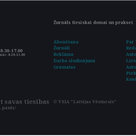
Žurnāls tiesiskai domai un praksei
Abonēšana
Par 
Žurnāli
Reda
8.30–17.00
Reklāma
Aut
nās: 8.30–15.00
Darba sludinājumi
Liet
Grāmatas
Auto
Pie
Kont
t savas tiesības
© VSIA "Latvijas Vēstnesis"
 pants/