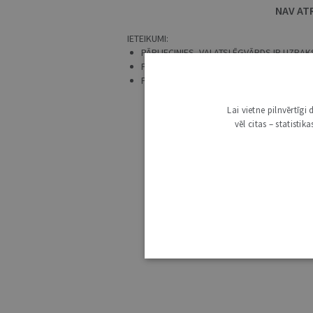
NAV AT
IETEIKUMI:
PĀRLIECINIES, VAI ATSLĒGVĀRDS IR UZRAKS
PRECIZĒ MEKLĒŠANAS PIEPRASĪJUMU.
PĀRBAUDI, VAI IR IZVĒLĒTS ATBILSTOŠS 
Lai vietne pilnvērtīg
vēl citas – statisti