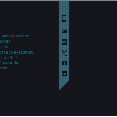
"Jurista Vārdu"
kcija
oriem
ošanas noteikumi
rtiesības
kļūstamība
akti