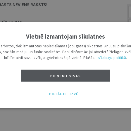
RASTS NEVIENS RAKSTS!
TĪTS PAREIZI.
MEKLĒŠANAS LAUKS.
Vietnē izmantojam sīkdatnes
i darbotos, tiek izmantotas nepieciešamās (obligātās) sīkdatnes. Ar Jūsu piekriša
kas, sociālo mediju un funkcionalitātes. Papildinformācijai atveriet "Pielāgot izvēl
A
brīdī mainīt savu izvēli, atgriežoties šajā vietnē. Plašāk –
sīkdatņu politikā
.
PIEŅEMT VISAS
PIELĀGOT IZVĒLI