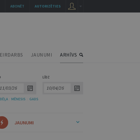
ABONĒT
AUTORIZĒTIES
EIRDARBS
JAUNUMI
ARHĪVS
O
LĪDZ
DĒĻA
/
MĒNESIS
/
GADS
JAUNUMI