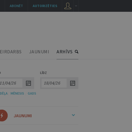
ABONĒT
AUTORIZĒTIES
EIRDARBS
JAUNUMI
ARHĪVS
O
LĪDZ
DĒĻA
/
MĒNESIS
/
GADS
JAUNUMI