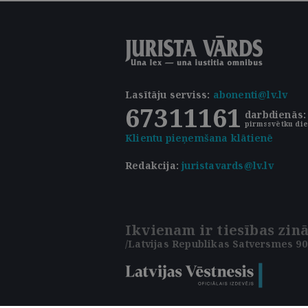
Lasītāju serviss
:
abonenti@lv.lv
67311161
darbdienās: 
pirmssvētku die
Klientu pieņemšana klātienē
Redakcija:
juristavards@lv.lv
Ikvienam ir tiesības zinā
/Latvijas Republikas Satversmes 90.