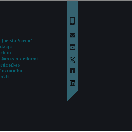
"Jurista Vārdu"
kcija
oriem
ošanas noteikumi
rtiesības
kļūstamība
akti