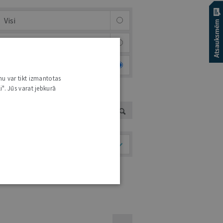
Visi
Afiša
Foto & video
nu var tikt izmantotas
i". Jūs varat jebkurā
UTORS
Temati