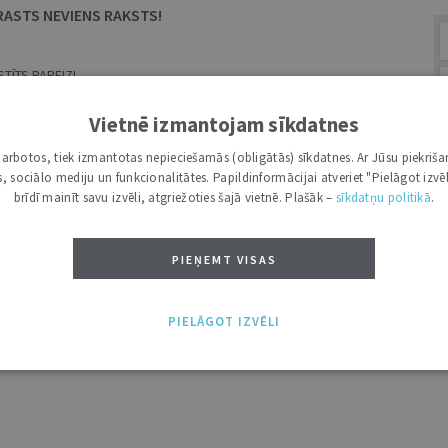
RASTS NEVIENS RAKSTS!
TĪTS PAREIZI.
MEKLĒŠANAS LAUKS.
Vietnē izmantojam sīkdatnes
i darbotos, tiek izmantotas nepieciešamās (obligātās) sīkdatnes. Ar Jūsu piekriša
kas, sociālo mediju un funkcionalitātes. Papildinformācijai atveriet "Pielāgot izvēl
A
brīdī mainīt savu izvēli, atgriežoties šajā vietnē. Plašāk –
sīkdatņu politikā
.
PIEŅEMT VISAS
PIELĀGOT IZVĒLI