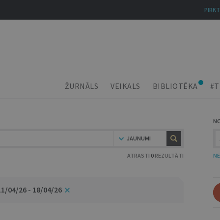
PIRKT
ŽURNĀLS
VEIKALS
BIBLIOTĒKA
#T
N
JAUNUMI
ATRASTI
0
REZULTĀTI
NE
11/04/26 - 18/04/26