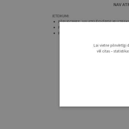
NAV AT
IETEIKUMI:
PĀRLIECINIES, VAI ATSLĒGVĀRDS IR UZRAKS
PRECIZĒ MEKLĒŠANAS PIEPRASĪJUMU.
PĀRBAUDI, VAI IR IZVĒLĒTS ATBILSTOŠS 
Lai vietne pilnvērtīg
vēl citas – statisti