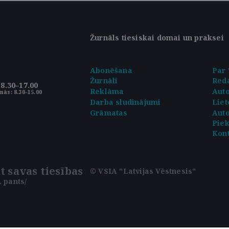
Žurnāls tiesiskai domai un praksei
Abonēšana
Par 
Žurnāli
Reda
8.30–17.00
Reklāma
Aut
nās: 8.30–15.00
Darba sludinājumi
Liet
Grāmatas
Auto
Pie
Kont
t savas tiesības
© VSIA "Latvijas Vēstnesis"
 pants/