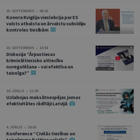
25. SEPTEMBRIS • 08:02
Konora Kviglija vieslekcija par ES
valsts atbalsta un ārvalstu subsīdiju
kontroles tiesībām
23. SEPTEMBRIS • 13:58
Diskusija “Ārpustiesas
krimināltiesisko attiecību
noregulēšana – vai efektīva un
taisnīga?”
10. JŪNIJS • 11:39
Uzlabojas maksātnespējas jomas
efektivitātes rādītāji Latvijā
4. JŪNIJS • 10:42
Konference “Civilās tiesības un
taisnīgums Baltijas valstīs”