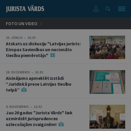
FOTO UN VIDEO
15. JŪNIJS • 15:07
Atskats uz diskusiju "Latvijas jurists:
Eiropas Savienības un nacionālo
tiesību piemērotājs"
18. DECEMBRIS • 15:33
Aicinājums apmeklēt izstādi
“Juridiskā prese Latvijas tiesību
telpā”
6. NOVEMBRIS • 12:32
Jau 20 gadus "Jurista Vārds" liek
uzmirdzēt jurisprudences
uzlecošajām zvaigznēm!