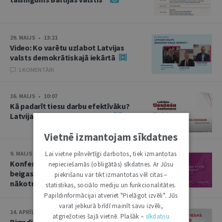
29. MAIJS • 13:21
Video: Ko varētu uzlabot Latvijas
valsts demokrātiskajā iekārtā
1 KOMENTĀRI
16. MAIJS • 10:07
Kā padarīt tiesu darbu efektīvāku?
Latvijas tiesnešu konference
Vietnē izmantojam sīkdatnes
Lai vietne pilnvērtīgi darbotos, tiek izmantotas
9. MAIJS • 13:50
Konference “Otrā pasaules kara
nepieciešamās (obligātās) sīkdatnes. Ar Jūsu
beigas Eiropā un Baltija: nolaupītā
piekrišanu var tikt izmantotas vēl citas –
nākotne”
statistikas, sociālo mediju un funkcionalitātes.
Papildinformācijai atveriet "Pielāgot izvēli". Jūs
varat jebkurā brīdī mainīt savu izvēli,
14. APRĪLIS • 10:13
atgriežoties šajā vietnē. Plašāk –
sīkdatņu
Pirmdien plēnumā – Augstākās