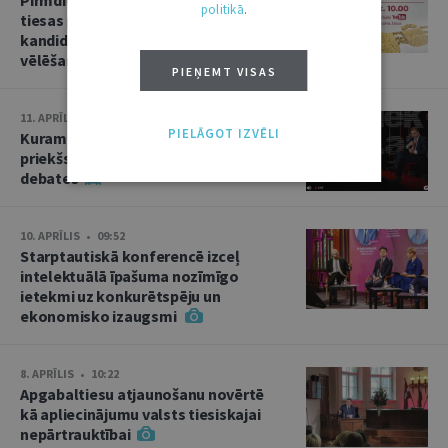
politikā
.
tiesas priekšsēdētāja amata
kandidāta izvirzīšana un divas
vēlēšanas
PIEŅEMT VISAS
11. APRĪLIS • 15:02
PIELĀGOT IZVĒLI
Kuram jābūt Augstākās tiesas
priekšsēdētājam? Kandidātu
debates
10. APRĪLIS • 09:52
Starptautiskā konferencē izceļ
intelektuālā īpašuma nozīmīgo
ietekmi uz konkurētspēju un
ekonomisko izaugsmi
8. APRĪLIS • 10:22
Apgabaltiesu atjaunošanu novērtē
kā apliecinājumu valsts tiesiskajai
nepārtrauktībai