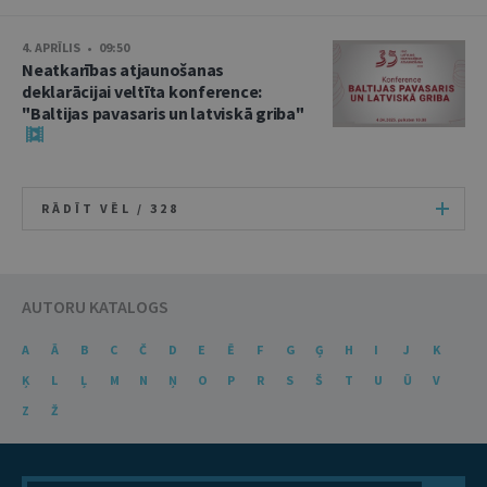
4. APRĪLIS • 09:50
Neatkarības atjaunošanas
deklarācijai veltīta konference:
"Baltijas pavasaris un latviskā griba"
RĀDĪT VĒL /
328
AUTORU KATALOGS
A
Ā
B
C
Č
D
E
Ē
F
G
Ģ
H
I
J
K
Ķ
L
Ļ
M
N
Ņ
O
P
R
S
Š
T
U
Ū
V
Z
Ž