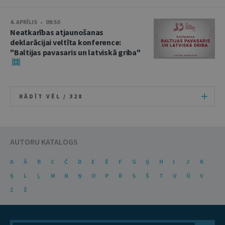
4. APRĪLIS • 09:50
Neatkarības atjaunošanas
deklarācijai veltīta konference:
"Baltijas pavasaris un latviskā griba"
RĀDĪT VĒL /
328
AUTORU KATALOGS
A
Ā
B
C
Č
D
E
Ē
F
G
Ģ
H
I
J
K
Ķ
L
Ļ
M
N
Ņ
O
P
R
S
Š
T
U
Ū
V
Z
Ž