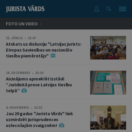
FOTO UN VIDEO
15. JŪNIJS • 15:07
Atskats uz diskusiju "Latvijas jurists:
Eiropas Savienības un nacionālo
tiesību piemērotājs"
18. DECEMBRIS • 15:33
Aicinājums apmeklēt izstādi
“Juridiskā prese Latvijas tiesību
telpā”
6. NOVEMBRIS • 12:32
Jau 20 gadus "Jurista Vārds" liek
uzmirdzēt jurisprudences
uzlecošajām zvaigznēm!