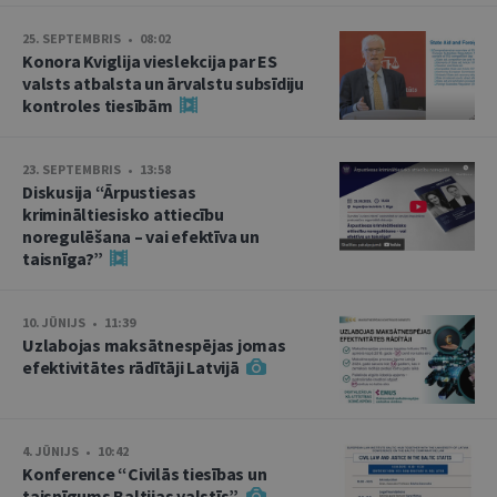
25. SEPTEMBRIS • 08:02
Konora Kviglija vieslekcija par ES
valsts atbalsta un ārvalstu subsīdiju
kontroles tiesībām
23. SEPTEMBRIS • 13:58
Diskusija “Ārpustiesas
krimināltiesisko attiecību
noregulēšana – vai efektīva un
taisnīga?”
10. JŪNIJS • 11:39
Uzlabojas maksātnespējas jomas
efektivitātes rādītāji Latvijā
4. JŪNIJS • 10:42
Konference “Civilās tiesības un
taisnīgums Baltijas valstīs”