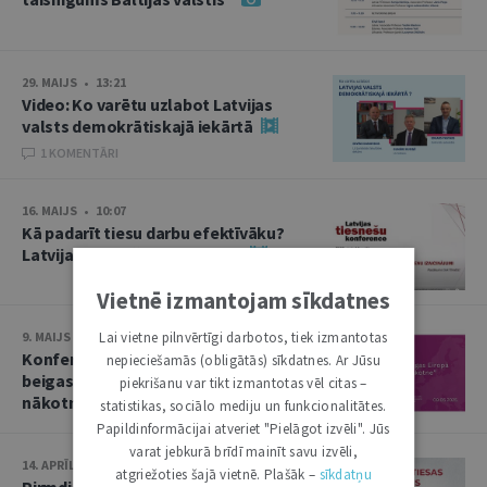
29. MAIJS • 13:21
Video: Ko varētu uzlabot Latvijas
valsts demokrātiskajā iekārtā
1 KOMENTĀRI
16. MAIJS • 10:07
Kā padarīt tiesu darbu efektīvāku?
Latvijas tiesnešu konference
Vietnē izmantojam sīkdatnes
Lai vietne pilnvērtīgi darbotos, tiek izmantotas
9. MAIJS • 13:50
Konference “Otrā pasaules kara
nepieciešamās (obligātās) sīkdatnes. Ar Jūsu
beigas Eiropā un Baltija: nolaupītā
piekrišanu var tikt izmantotas vēl citas –
nākotne”
statistikas, sociālo mediju un funkcionalitātes.
Papildinformācijai atveriet "Pielāgot izvēli". Jūs
varat jebkurā brīdī mainīt savu izvēli,
14. APRĪLIS • 10:13
atgriežoties šajā vietnē. Plašāk –
sīkdatņu
Pirmdien plēnumā – Augstākās