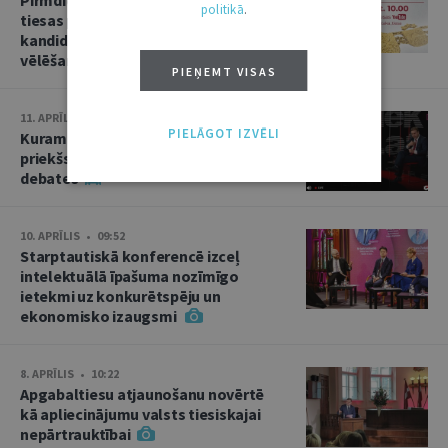
politikā
.
tiesas priekšsēdētāja amata
kandidāta izvirzīšana un divas
vēlēšanas
PIEŅEMT VISAS
11. APRĪLIS • 15:02
PIELĀGOT IZVĒLI
Kuram jābūt Augstākās tiesas
priekšsēdētājam? Kandidātu
debates
10. APRĪLIS • 09:52
Starptautiskā konferencē izceļ
intelektuālā īpašuma nozīmīgo
ietekmi uz konkurētspēju un
ekonomisko izaugsmi
8. APRĪLIS • 10:22
Apgabaltiesu atjaunošanu novērtē
kā apliecinājumu valsts tiesiskajai
nepārtrauktībai