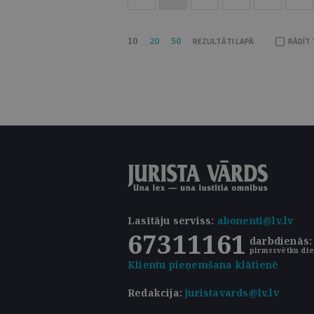
10
20
50
REZULTĀTI LAPĀ
RĀDĪT 
Lasītāju serviss
:
abonenti@lv.lv
67311161
darbdienās: 
pirmssvētku die
Klientu pieņemšana klātienē
Redakcija:
juristavards@lv.lv