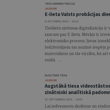
TIESU ADMINISTRĀCIJA
JAUNUMI
E-lieta Valsts probācijas di
9. OKTOBRIS 2024 • 16:12
Tieslietu sistēmas digitalizācija ir
saucam par E-lietu. Mērķis ir izvei
elektronisko procesu: lietas izmekl
Iedzīvotājiem tas nozīmē iespēju por
materiāliem un tās virzību, kā arī
veidā. ...
AUGSTĀKĀ TIESA
JAUNUMI
Augstākā tiesa videostāstos 
zinātniski analītiskā pado
25. SEPTEMBRIS 2024 • 14:02
Lai iedvesmotu skolēnus un student