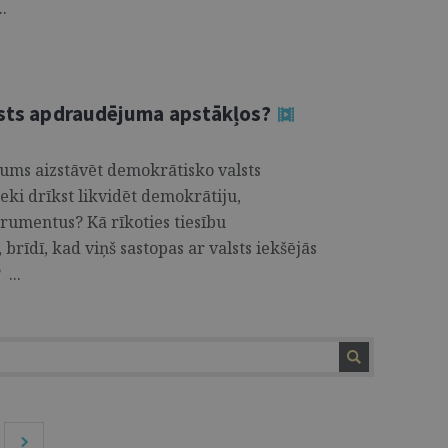
.
alsts apdraudējuma apstākļos?
kums aizstāvēt demokrātisko valsts
eki drīkst likvidēt demokrātiju,
rumentus? Kā rīkoties tiesību
brīdī, kad viņš sastopas ar valsts iekšējās
...