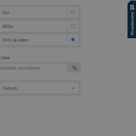
Visi
Afiša
Foto & video
UTORS
Temati