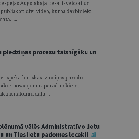
iespējas Augstākajā tiesā, izveidoti un
publiskoti divi video, kuros darbinieki
ātā. ...
u piedziņas procesu taisnīgāku un
āsies spēkā būtiskas izmaiņas parādu
glākus nosacījumus parādniekiem,
lāku ienākumu daļu. ...
plēnumā vēlēs Administratīvo lietu
 un Tieslietu padomes locekli