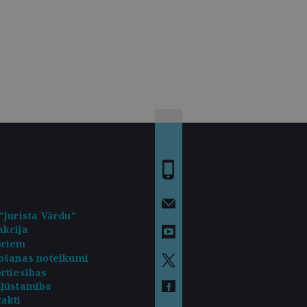
"Jurista Vārdu"
kcija
oriem
ošanas noteikumi
rtiesības
kļūstamība
akti