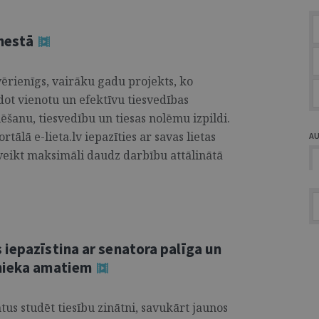
enestā
 vērienīgs, vairāku gadu projekts, ko
dot vienotu un efektīvu tiesvedības
ēšanu, tiesvedību un tiesas nolēmu izpildi.
tālā e-lieta.lv iepazīties ar savas lietas
A
 veikt maksimāli daudz darbību attālinātā
iepazīstina ar senatora palīga un
mnieka amatiem
us studēt tiesību zinātni, savukārt jaunos