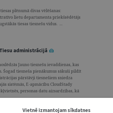
tiesas plēnumā divas vēlēšanas:
tratīvo lietu departamenta priekšsēdētājs
gstākās tiesas tiesnešu vidus. ...
Tiesu administrācijā
noslēdzās Jauno tiesnešu ievaddienas, kas
im. Šogad tiesneša pienākumus sākuši pildīt
istrācijas pārstāvji tiesnešiem sniedza
ajās sistēmās, E-apmācību CloudStady
kļvietnēs, personas datu aizsardzības, kā
Vietnē izmantojam sīkdatnes