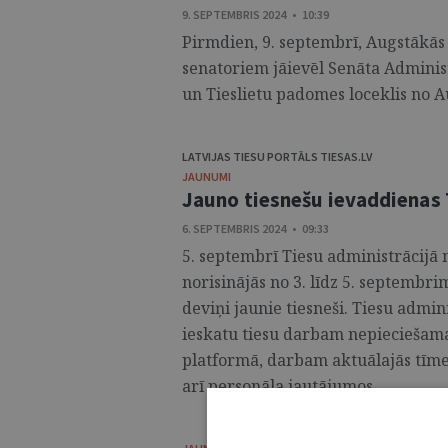
9. SEPTEMBRIS 2024 • 10:39
Pirmdien, 9. septembrī, Augstākās 
senatoriem jāievēl Senāta Adminis
un Tieslietu padomes loceklis no Au
LATVIJAS TIESU PORTĀLS TIESAS.LV
JAUNUMI
Jauno tiesnešu ievaddienas 
6. SEPTEMBRIS 2024 • 09:33
5. septembrī Tiesu administrācijā 
norisinājās no 3. līdz 5. septembr
deviņi jaunie tiesneši. Tiesu admin
ieskatu tiesu darbam nepieciešam
platformā, darbam aktuālajās tīme
arī personāla jautājumos. ...