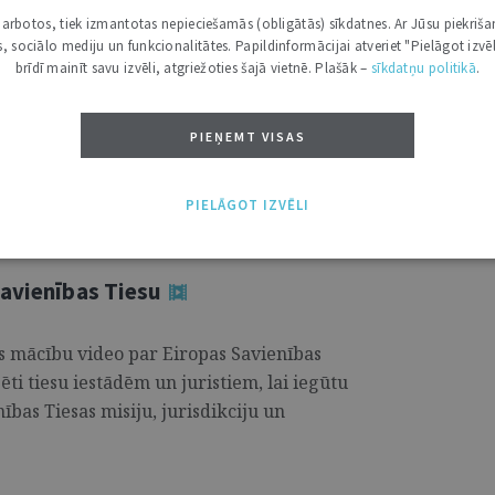
e-pakalpojumus
i darbotos, tiek izmantotas nepieciešamās (obligātās) sīkdatnes. Ar Jūsu piekriša
kas, sociālo mediju un funkcionalitātes. Papildinformācijai atveriet "Pielāgot izvēl
brīdī mainīt savu izvēli, atgriežoties šajā vietnē. Plašāk –
sīkdatņu politikā
.
inistrācija nodrošina Valsts vienotās
atorisko un tehnisko uzturēšanu, kas
PIEŅEMT VISAS
r vienīgā datorizētā zemesgrāmata, kas
..
PIELĀGOT IZVĒLI
Savienības Tiesu
us mācību video par Eiropas Savienības
ti tiesu iestādēm un juristiem, lai iegūtu
bas Tiesas misiju, jurisdikciju un