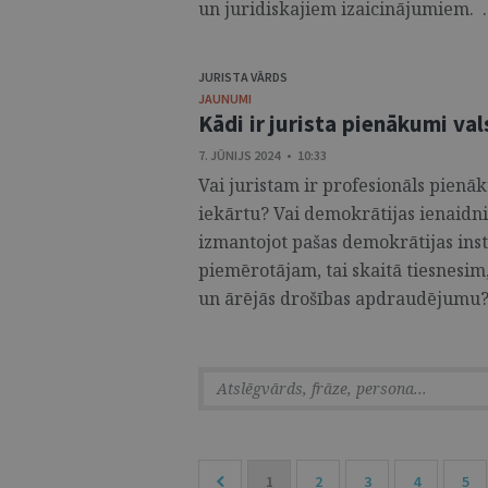
un juridiskajiem izaicinājumiem. ..
JURISTA VĀRDS
JAUNUMI
Kādi ir jurista pienākumi v
7. JŪNIJS 2024 • 10:33
Vai juristam ir profesionāls pienā
iekārtu? Vai demokrātijas ienaidni
izmantojot pašas demokrātijas inst
piemērotājam, tai skaitā tiesnesim, 
un ārējās drošības apdraudējumu? 
1
2
3
4
5