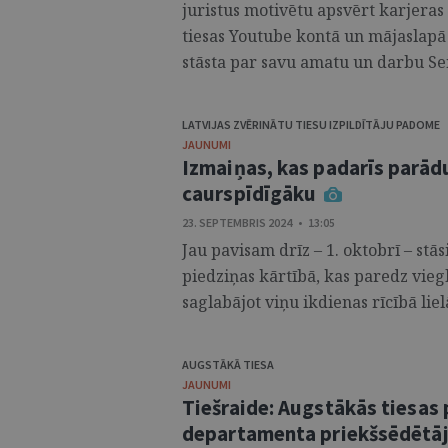
juristus motivētu apsvērt karjeras 
tiesas Youtube kontā un mājaslapā 
stāsta par savu amatu un darbu Sen
LATVIJAS ZVĒRINĀTU TIESU IZPILDĪTĀJU PADOME
JAUNUMI
Izmaiņas, kas padarīs parād
caurspīdīgāku
23. SEPTEMBRIS 2024 • 13:05
Jau pavisam drīz – 1. oktobrī – st
piedziņas kārtībā, kas paredz vie
saglabājot viņu ikdienas rīcībā lie
AUGSTĀKĀ TIESA
JAUNUMI
Tiešraide: Augstākās tiesas 
departamenta priekšsēdētāju