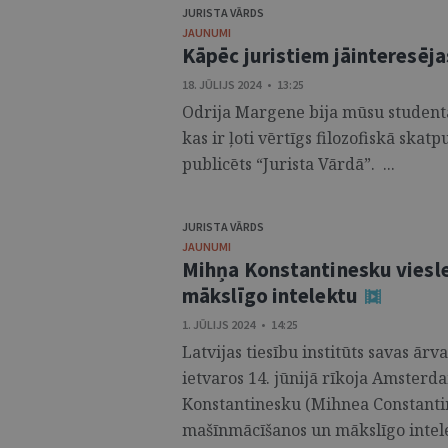
JURISTA VĀRDS
JAUNUMI
Kāpēc juristiem jāinteresējas
18. JŪLIJS 2024 • 13:25
Odrija Margene bija mūsu studenta
kas ir ļoti vērtīgs filozofiskā skat
publicēts “Jurista Vārdā”. ...
JURISTA VĀRDS
JAUNUMI
Mihņa Konstantinesku viesl
mākslīgo intelektu
1. JŪLIJS 2024 • 14:25
Latvijas tiesību institūts savas ā
ietvaros 14. jūnijā rīkoja Amster
Konstantinesku (Mihnea Constantin
mašīnmācīšanos un mākslīgo intele