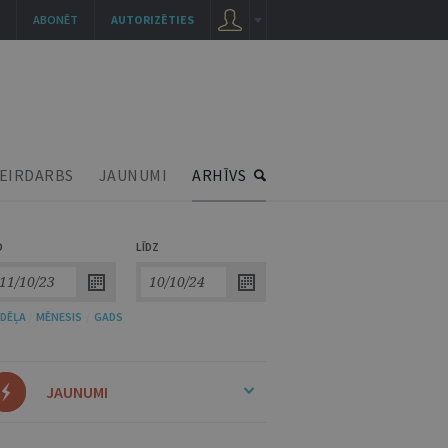
ABONĒT
AUTORIZĒTIES
EIRDARBS
JAUNUMI
ARHĪVS
O
LĪDZ
DĒĻA
/
MĒNESIS
/
GADS
JAUNUMI