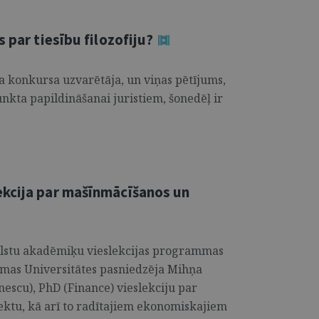
 par tiesību filozofiju?
 konkursa uzvarētāja, un viņas pētījums,
punkta papildināšanai juristiem, šonedēļ ir
ekcija par mašīnmācīšanos un
rvalstu akadēmiķu vieslekcijas programmas
damas Universitātes pasniedzēja Mihņa
escu), PhD (Finance) vieslekciju par
ktu, kā arī to radītajiem ekonomiskajiem