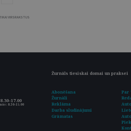
TIKAI VIRSRAKSTUS
Žurnāls tiesiskai domai un praksei
Abonēšana
Par 
Žurnāli
Reda
8.30–17.00
Reklāma
Aut
nās: 8.30–15.00
Darba sludinājumi
Liet
Grāmatas
Auto
Pie
Kont