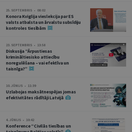
25. SEPTEMBRIS • 08:02
Konora Kviglija vieslekcija par ES
valsts atbalsta un ārvalstu subsīdiju
kontroles tiesībām
23. SEPTEMBRIS • 13:58
Diskusija “Ārpustiesas
krimināltiesisko attiecību
noregulēšana – vai efektīva un
taisnīga?”
10. JŪNIJS • 11:39
Uzlabojas maksātnespējas jomas
efektivitātes rādītāji Latvijā
4. JŪNIJS • 10:42
Konference “Civilās tiesības un
taisnīgums Baltijas valstīs”