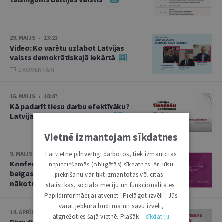
29. MAIJS • 13:21
Video: Ko varētu uzlabot Latvijas
valsts demokrātiskajā iekārtā
1 KOMENTĀRI
16. MAIJS • 10:07
Kā padarīt tiesu darbu efektīvāku?
Latvijas tiesnešu konference
Vietnē izmantojam sīkdatnes
Lai vietne pilnvērtīgi darbotos, tiek izmantotas
9. MAIJS • 13:50
Konference “Otrā pasaules kara
nepieciešamās (obligātās) sīkdatnes. Ar Jūsu
beigas Eiropā un Baltija: nolaupītā
piekrišanu var tikt izmantotas vēl citas –
nākotne”
statistikas, sociālo mediju un funkcionalitātes.
Papildinformācijai atveriet "Pielāgot izvēli". Jūs
varat jebkurā brīdī mainīt savu izvēli,
14. APRĪLIS • 10:13
atgriežoties šajā vietnē. Plašāk –
sīkdatņu
Pirmdien plēnumā – Augstākās