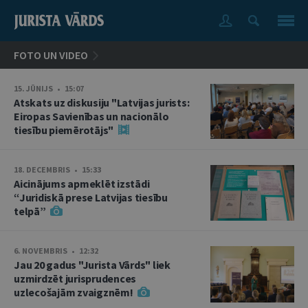
FOTO UN VIDEO
15. JŪNIJS • 15:07
Atskats uz diskusiju "Latvijas jurists:
Eiropas Savienības un nacionālo
tiesību piemērotājs"
18. DECEMBRIS • 15:33
Aicinājums apmeklēt izstādi
“Juridiskā prese Latvijas tiesību
telpā”
6. NOVEMBRIS • 12:32
Jau 20 gadus "Jurista Vārds" liek
uzmirdzēt jurisprudences
uzlecošajām zvaigznēm!