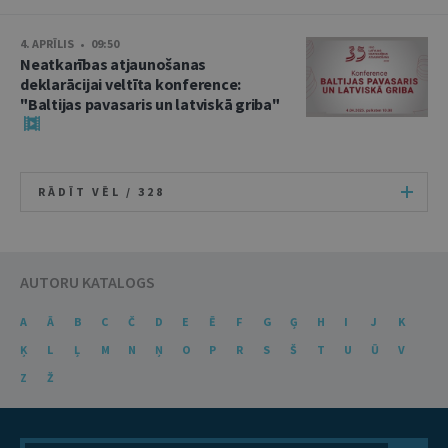
4. APRĪLIS • 09:50
Neatkarības atjaunošanas
deklarācijai veltīta konference:
"Baltijas pavasaris un latviskā griba"
RĀDĪT VĒL /
328
AUTORU KATALOGS
A
Ā
B
C
Č
D
E
Ē
F
G
Ģ
H
I
J
K
Ķ
L
Ļ
M
N
Ņ
O
P
R
S
Š
T
U
Ū
V
Z
Ž