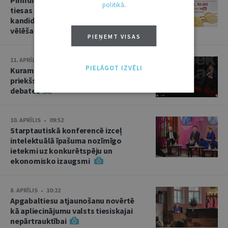
politikā
.
tiesas priekšsēdētāja amata
kandidāta izvirzīšana un divas
vēlēšanas
PIEŅEMT VISAS
11. APRĪLIS • 15:02
PIELĀGOT IZVĒLI
Kuram jābūt Augstākās tiesas
priekšsēdētājam? Kandidātu
debates
10. APRĪLIS • 09:52
Starptautiskā konferencē izceļ
intelektuālā īpašuma nozīmīgo
ietekmi uz konkurētspēju un
ekonomisko izaugsmi
8. APRĪLIS • 10:22
Apgabaltiesu atjaunošanu novērtē
kā apliecinājumu valsts tiesiskajai
nepārtrauktībai